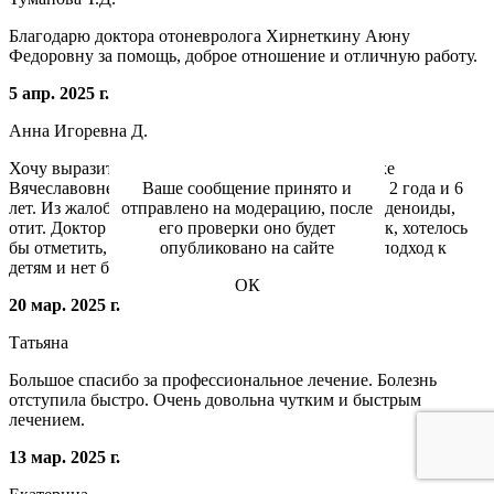
Благодарю доктора отоневролога Хирнеткину Аюну
Федоровну за помощь, доброе отношение и отличную работу.
5 апр. 2025 г.
Анна Игоревна Д.
Хочу выразить огромную благодарность Веронике
Ваше сообщение принято и
Вячеславовне! Были на приеме с двумя дочками - 2 года и 6
отправлено на модерацию, после
лет. Из жалоб - затяжной насморк, увеличенные аденоиды,
его проверки оно будет
отит. Доктор очень внимательно осмотрел девочек, хотелось
опубликовано на сайте
бы отметить, что Вероника Вячеславовна нашла подход к
детям и нет боязни, криков...
Читать далее
ОК
20 мар. 2025 г.
Татьяна
Большое спасибо за профессиональное лечение. Болезнь
отступила быстро. Очень довольна чутким и быстрым
лечением.
13 мар. 2025 г.