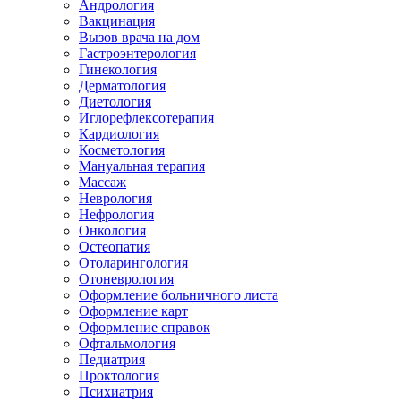
Андрология
Вакцинация
Вызов врача на дом
Гастроэнтерология
Гинекология
Дерматология
Диетология
Иглорефлексотерапия
Кардиология
Косметология
Мануальная терапия
Массаж
Неврология
Нефрология
Онкология
Остеопатия
Отоларингология
Отоневрология
Оформление больничного листа
Оформление карт
Оформление справок
Офтальмология
Педиатрия
Проктология
Психиатрия