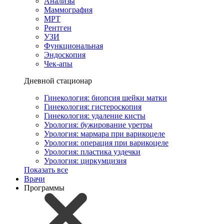
Анализы
Маммография
МРТ
Рентген
УЗИ
Функциональная
Эндоскопия
Чек-апы
Дневной стационар
Гинекология: биопсия шейки матки
Гинекология: гистероскопия
Гинекология: удаление кисты
Урология: бужирование уретры
Урология: мармара при варикоцеле
Урология: операция при варикоцеле
Урология: пластика уздечки
Урология: циркумцизия
Показать все
Врачи
Программы