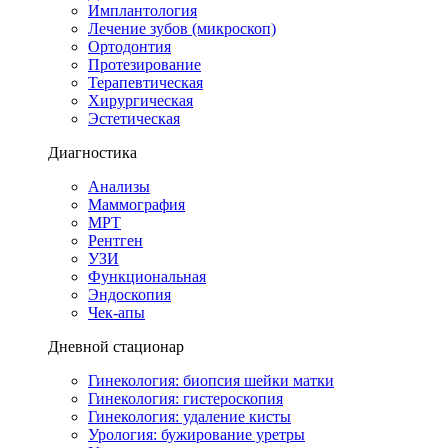
Имплантология
Лечение зубов (микроскоп)
Ортодонтия
Протезирование
Терапевтическая
Хирургическая
Эстетическая
Диагностика
Анализы
Маммография
МРТ
Рентген
УЗИ
Функциональная
Эндоскопия
Чек-апы
Дневной стационар
Гинекология: биопсия шейки матки
Гинекология: гистероскопия
Гинекология: удаление кисты
Урология: бужирование уретры