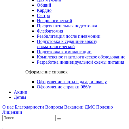
Общий
Кардио
Гастро
Неврологический
Предгоспитальная подготовка
Флебэктомия
Реабилитация после пневмонии
Подготовка к седации/наркозу
стоматологической
Подготовка к имплантации
Комплексное гнатологическое обследование
Разработка индивидуальной схемы питания
Оформление справок
Оформление карты в д/сад и школу
Оформление справки 086/у
Акции
Детям
О нас
Благодарности
Вопросы
Вакансии
ДМС
Полезно
Лицензии