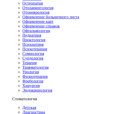
Остеопатия
Отоларингология
Отоневрология
Оформление больничного листа
Оформление карт
Оформление справок
Офтальмология
Педиатрия
Проктология
Психиатрия
Психотерапия
Сомнология
Сурдология
Терапия
Травматология
Урология
Физиотерапия
Флебология
Хирургия
Эндокринология
Стоматология
Детская
Диагностика