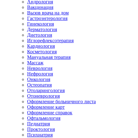
Андрология
Вакцинация
Вызов врача на дом
Гастроэнтерология
Гинекология
Дерматология
Диетология
Иглорефлексотерапия
Кардиология
Косметология
Мануальная терапия
Массаж
Неврология
Нефрология
Онкология
Остеопатия
Отоларингология
Отоневрология
Оформление больничного листа
Оформление карт
Оформление справок
Офтальмология
Педиатрия
Проктология
Психиатрия