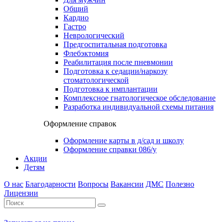
Общий
Кардио
Гастро
Неврологический
Предгоспитальная подготовка
Флебэктомия
Реабилитация после пневмонии
Подготовка к седации/наркозу
стоматологической
Подготовка к имплантации
Комплексное гнатологическое обследование
Разработка индивидуальной схемы питания
Оформление справок
Оформление карты в д/сад и школу
Оформление справки 086/у
Акции
Детям
О нас
Благодарности
Вопросы
Вакансии
ДМС
Полезно
Лицензии