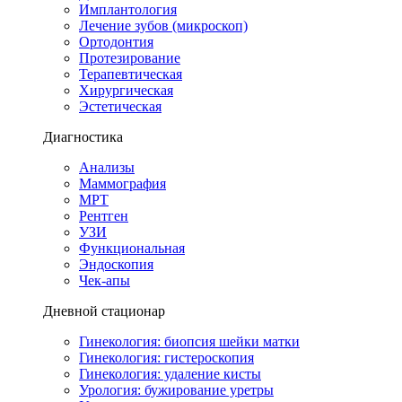
Имплантология
Лечение зубов (микроскоп)
Ортодонтия
Протезирование
Терапевтическая
Хирургическая
Эстетическая
Диагностика
Анализы
Маммография
МРТ
Рентген
УЗИ
Функциональная
Эндоскопия
Чек-апы
Дневной стационар
Гинекология: биопсия шейки матки
Гинекология: гистероскопия
Гинекология: удаление кисты
Урология: бужирование уретры