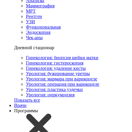
Анализы
Маммография
МРТ
Рентген
УЗИ
Функциональная
Эндоскопия
Чек-апы
Дневной стационар
Гинекология: биопсия шейки матки
Гинекология: гистероскопия
Гинекология: удаление кисты
Урология: бужирование уретры
Урология: мармара при варикоцеле
Урология: операция при варикоцеле
Урология: пластика уздечки
Урология: циркумцизия
Показать все
Врачи
Программы