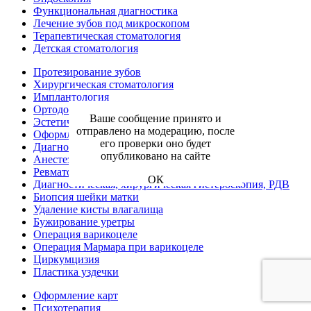
Функциональная диагностика
Лечение зубов под микроскопом
Терапевтическая стоматология
Детская стоматология
Протезирование зубов
Хирургическая стоматология
Имплантология
Ортодонтия
Ваше сообщение принято и
Эстетическая стоматология
отправлено на модерацию, после
Оформление больничного листа
его проверки оно будет
Диагностика
опубликовано на сайте
Анестезиология-реаниматология
Ревматология
ОК
Диагностическая, хирургическая гистероскопия, РДВ
Биопсия шейки матки
Удаление кисты влагалища
Бужирование уретры
Операция варикоцеле
Операция Мармара при варикоцеле
Циркумцизия
Пластика уздечки
Оформление карт
Психотерапия