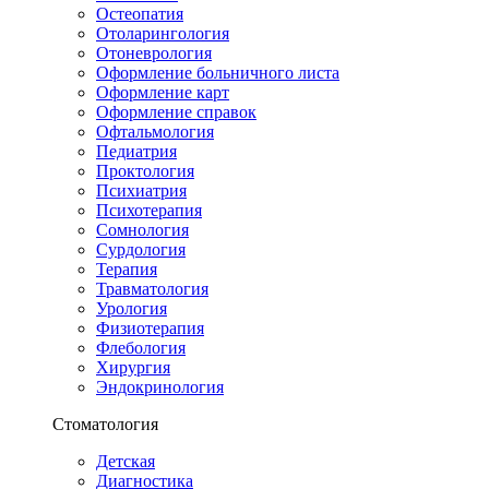
Остеопатия
Отоларингология
Отоневрология
Оформление больничного листа
Оформление карт
Оформление справок
Офтальмология
Педиатрия
Проктология
Психиатрия
Психотерапия
Сомнология
Сурдология
Терапия
Травматология
Урология
Физиотерапия
Флебология
Хирургия
Эндокринология
Стоматология
Детская
Диагностика