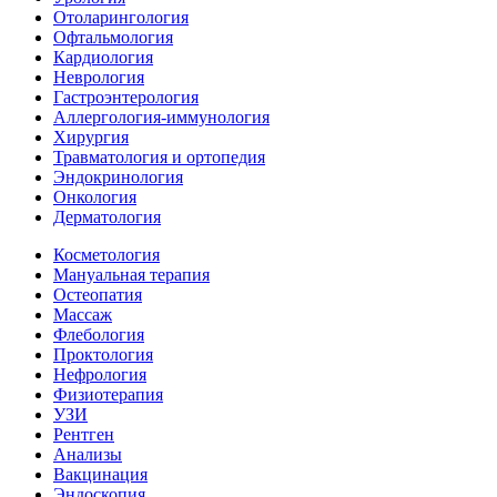
Отоларингология
Офтальмология
Кардиология
Неврология
Гастроэнтерология
Аллергология-иммунология
Хирургия
Травматология и ортопедия
Эндокринология
Онкология
Дерматология
Косметология
Мануальная терапия
Остеопатия
Массаж
Флебология
Проктология
Нефрология
Физиотерапия
УЗИ
Рентген
Анализы
Вакцинация
Эндоскопия