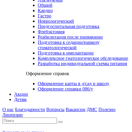
Общий
Кардио
Гастро
Неврологический
Предгоспитальная подготовка
Флебэктомия
Реабилитация после пневмонии
Подготовка к седации/наркозу
стоматологической
Подготовка к имплантации
Комплексное гнатологическое обследование
Разработка индивидуальной схемы питания
Оформление справок
Оформление карты в д/сад и школу
Оформление справки 086/у
Акции
Детям
О нас
Благодарности
Вопросы
Вакансии
ДМС
Полезно
Лицензии