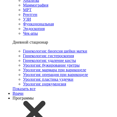
Анализы
Маммография
МРТ
Рентген
УЗИ
Функциональная
Эндоскопия
Чек-апы
Дневной стационар
Гинекология: биопсия шейки матки
Гинекология: гистероскопия
Гинекология: удаление кисты
Урология: бужирование уретры
Урология: мармара при варикоцеле
Урология: операция при варикоцеле
Урология: пластика уздечки
Урология: циркумцизия
Показать все
Врачи
Программы