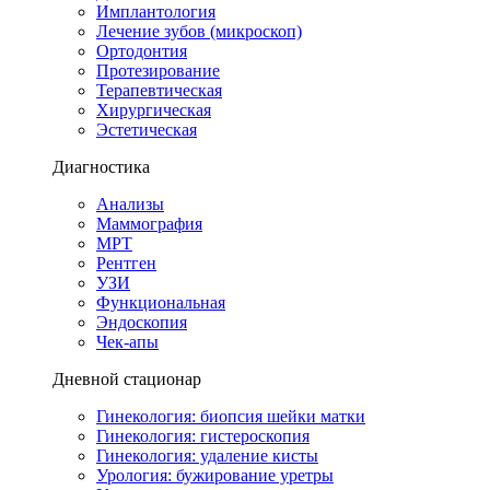
Имплантология
Лечение зубов (микроскоп)
Ортодонтия
Протезирование
Терапевтическая
Хирургическая
Эстетическая
Диагностика
Анализы
Маммография
МРТ
Рентген
УЗИ
Функциональная
Эндоскопия
Чек-апы
Дневной стационар
Гинекология: биопсия шейки матки
Гинекология: гистероскопия
Гинекология: удаление кисты
Урология: бужирование уретры