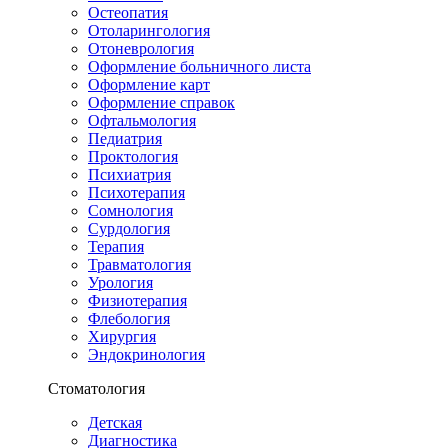
Остеопатия
Отоларингология
Отоневрология
Оформление больничного листа
Оформление карт
Оформление справок
Офтальмология
Педиатрия
Проктология
Психиатрия
Психотерапия
Сомнология
Сурдология
Терапия
Травматология
Урология
Физиотерапия
Флебология
Хирургия
Эндокринология
Стоматология
Детская
Диагностика