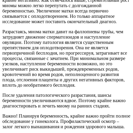
крайне негативно. Как отмечалось выше, стремительный рост
миомы можно легко перепутать с долгожданной
беременностью. Увеличение матки всегда первично
связывается с оплодотворением. Но только аппаратное
исследование может поставить окончательный диагноз.
Разрастаясь, миома матки давит на фаллопиевы трубы, чем
затрудняет движение сперматозоидов и наступление
овуляции. Поэтому патология является существенным
препятствием для оплодотворения. Она не является
первопричиной бесплодия, но прогрессируя, затрагивает все
процессы, связанные с зачатием. При минимальном размере
узелков, наступление беременности возможно, но это
увеличивает риск выкидышей, преждевременных родов,
кровотечений во время родов, неполноценного развития
плода, отслоения плаценты и других негативных факторов,
вплоть до необратимого бесплодия.
После удаления патологического разрастания, шансы
беременности увеличиваются вдвое. Поэтому крайне важно
диагностировать и лечить миому на ранних стадиях.
Важно! Планируя беременность, крайне важно пройти полное
обследование у гинеколога. Профилактический осмотр –
залог легкого вынашивания и рождения здорового малыша.