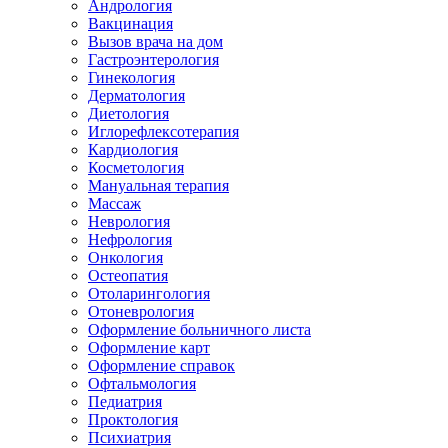
Андрология
Вакцинация
Вызов врача на дом
Гастроэнтерология
Гинекология
Дерматология
Диетология
Иглорефлексотерапия
Кардиология
Косметология
Мануальная терапия
Массаж
Неврология
Нефрология
Онкология
Остеопатия
Отоларингология
Отоневрология
Оформление больничного листа
Оформление карт
Оформление справок
Офтальмология
Педиатрия
Проктология
Психиатрия