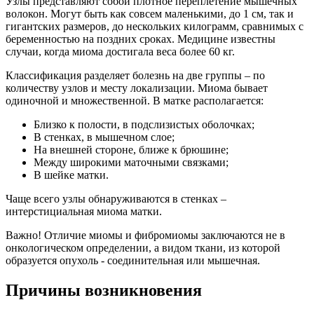
Узлы представляют собой плотное переплетение мышечных
волокон. Могут быть как совсем маленькими, до 1 см, так и
гигантских размеров, до нескольких килограмм, сравнимых с
беременностью на поздних сроках. Медицине известны
случаи, когда миома достигала веса более 60 кг.
Классификация разделяет болезнь на две группы – по
количеству узлов и месту локализации. Миома бывает
одиночной и множественной. В матке располагается:
Близко к полости, в подслизистых оболочках;
В стенках, в мышечном слое;
На внешней стороне, ближе к брюшине;
Между широкими маточными связками;
В шейке матки.
Чаще всего узлы обнаруживаются в стенках –
интерстициальная миома матки.
Важно! Отличие миомы и фибромиомы заключаются не в
онкологическом определении, а видом ткани, из которой
образуется опухоль - соединительная или мышечная.
Причины возникновения