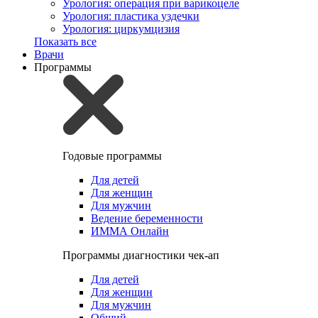
Урология: операция при варикоцеле
Урология: пластика уздечки
Урология: циркумцизия
Показать все
Врачи
Программы
Годовые программы
Для детей
Для женщин
Для мужчин
Ведение беременности
ИММА Онлайн
Программы диагностики чек-ап
Для детей
Для женщин
Для мужчин
Общий