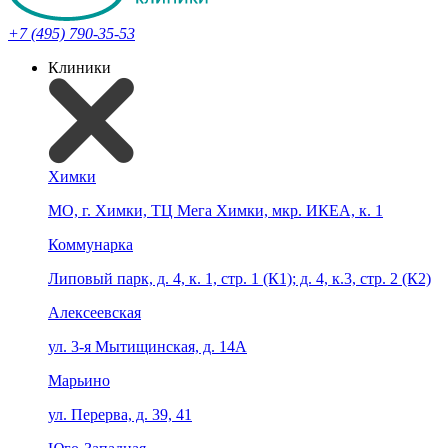
+7 (495) 790-35-53
Клиники
Химки
МО, г. Химки, ТЦ Мега Химки, мкр. ИКЕА, к. 1
Коммунарка
Липовый парк, д. 4, к. 1, стр. 1 (К1); д. 4, к.3, стр. 2 (К2)
Алексеевская
ул. 3-я Мытищинская, д. 14А
Марьино
ул. Перерва, д. 39, 41