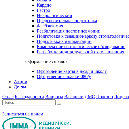
Кардио
Гастро
Неврологический
Предгоспитальная подготовка
Флебэктомия
Реабилитация после пневмонии
Подготовка к седации/наркозу стоматологиче
Подготовка к имплантации
Комплексное гнатологическое обследование
Разработка индивидуальной схемы питания
Оформление справок
Оформление карты в д/сад и школу
Оформление справки 086/у
Акции
Детям
О нас
Благодарности
Вопросы
Вакансии
ДМС
Полезно
Лиценз
Записаться на прием