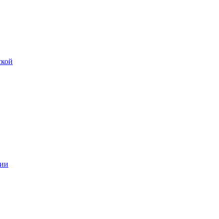
ской
ии