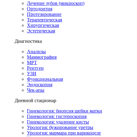
Лечение зубов (микроскоп)
Ортодонтия
Протезирование
Терапевтическая
Хирургическая
Эстетическая
Диагностика
Анализы
Маммография
МРТ
Рентген
УЗИ
Функциональная
Эндоскопия
Чек-апы
Дневной стационар
Гинекология: биопсия шейки матки
Гинекология: гистероскопия
Гинекология: удаление кисты
Урология: бужирование уретры
Урология: мармара при варикоцеле