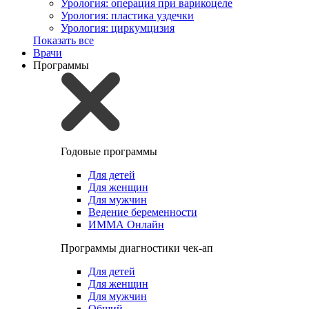
Урология: операция при варикоцеле
Урология: пластика уздечки
Урология: циркумцизия
Показать все
Врачи
Программы
Годовые программы
Для детей
Для женщин
Для мужчин
Ведение беременности
ИММА Онлайн
Программы диагностики чек-ап
Для детей
Для женщин
Для мужчин
Общий