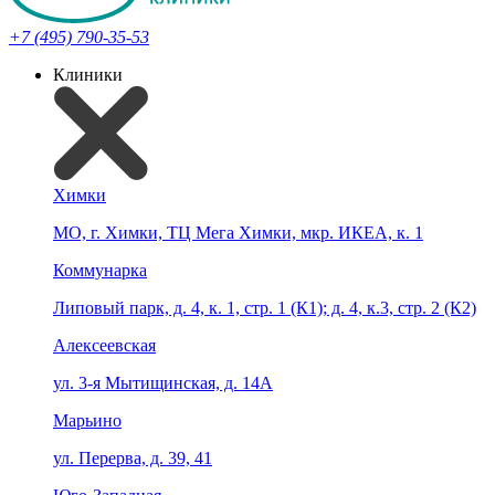
+7 (495) 790-35-53
Клиники
Химки
МО, г. Химки, ТЦ Мега Химки, мкр. ИКЕА, к. 1
Коммунарка
Липовый парк, д. 4, к. 1, стр. 1 (К1); д. 4, к.3, стр. 2 (К2)
Алексеевская
ул. 3-я Мытищинская, д. 14А
Марьино
ул. Перерва, д. 39, 41