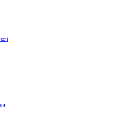
ской
ии