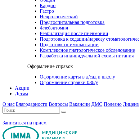
Кардио
Гастро
Неврологический
Предгоспитальная подготовка
Флебэктомия
Реабилитация после пневмонии
Подготовка к седации/наркозу стоматологиче
Подготовка к имплантации
Комплексное гнатологическое обследование
Разработка индивидуальной схемы питания
Оформление справок
Оформление карты в д/сад и школу
Оформление справки 086/у
Акции
Детям
О нас
Благодарности
Вопросы
Вакансии
ДМС
Полезно
Лиценз
Записаться на прием