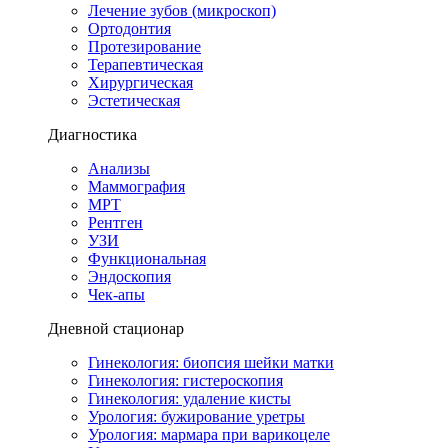
Лечение зубов (микроскоп)
Ортодонтия
Протезирование
Терапевтическая
Хирургическая
Эстетическая
Диагностика
Анализы
Маммография
МРТ
Рентген
УЗИ
Функциональная
Эндоскопия
Чек-апы
Дневной стационар
Гинекология: биопсия шейки матки
Гинекология: гистероскопия
Гинекология: удаление кисты
Урология: бужирование уретры
Урология: мармара при варикоцеле