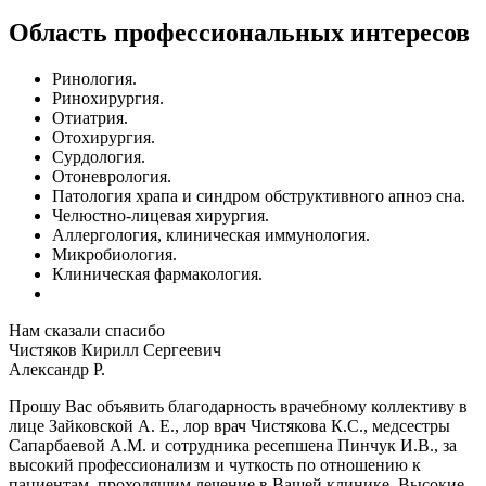
Область профессиональных интересов
Ринология.
Ринохирургия.
Отиатрия.
Отохирургия.
Сурдология.
Отоневрология.
Патология храпа и синдром обструктивного апноэ сна.
Челюстно-лицевая хирургия.
Аллергология, клиническая иммунология.
Микробиология.
Клиническая фармакология.
Нам сказали спасибо
Чистяков Кирилл Сергеевич
Александр Р.
Прошу Вас объявить благодарность врачебному коллективу в
лице Зайковской А. Е., лор врач Чистякова К.С., медсестры
Сапарбаевой А.М. и сотрудника ресепшена Пинчук И.В., за
высокий профессионализм и чуткость по отношению к
пациентам, проходящим лечение в Вашей клинике. Высокие