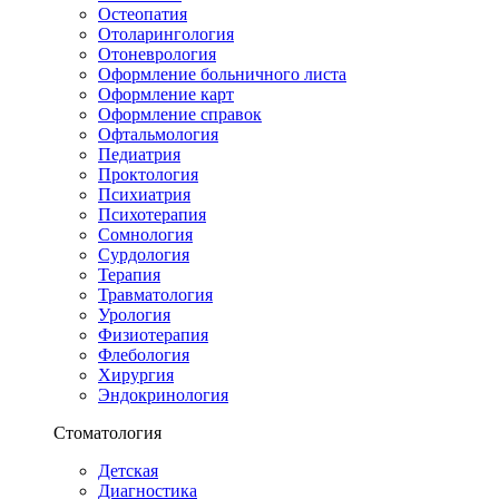
Остеопатия
Отоларингология
Отоневрология
Оформление больничного листа
Оформление карт
Оформление справок
Офтальмология
Педиатрия
Проктология
Психиатрия
Психотерапия
Сомнология
Сурдология
Терапия
Травматология
Урология
Физиотерапия
Флебология
Хирургия
Эндокринология
Стоматология
Детская
Диагностика