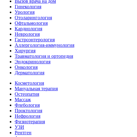
Вызов врача на дом
Гинекология
Урология
Отоларингология
Офтальмология
Кардиология
Неврология
Гастроэнтерология
Аллергология-иммунология
Хирургия
Травматология и ортопедия
Эндокринология
Онкология
Дерматология
Косметология
Мануальная терапия
Остеопатия
Массаж
Флебология
Проктология
Нефрология
Физиотерапия
УЗИ
Рентген