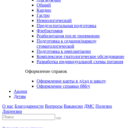
Общий
Кардио
Гастро
Неврологический
Предгоспитальная подготовка
Флебэктомия
Реабилитация после пневмонии
Подготовка к седации/наркозу
стоматологической
Подготовка к имплантации
Комплексное гнатологическое обследование
Разработка индивидуальной схемы питания
Оформление справок
Оформление карты в д/сад и школу
Оформление справки 086/у
Акции
Детям
О нас
Благодарности
Вопросы
Вакансии
ДМС
Полезно
Лицензии