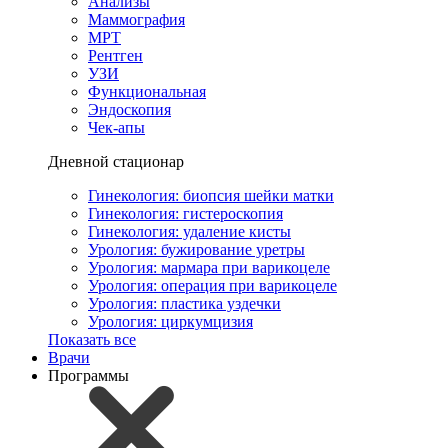
Анализы
Маммография
МРТ
Рентген
УЗИ
Функциональная
Эндоскопия
Чек-апы
Дневной стационар
Гинекология: биопсия шейки матки
Гинекология: гистероскопия
Гинекология: удаление кисты
Урология: бужирование уретры
Урология: мармара при варикоцеле
Урология: операция при варикоцеле
Урология: пластика уздечки
Урология: циркумцизия
Показать все
Врачи
Программы