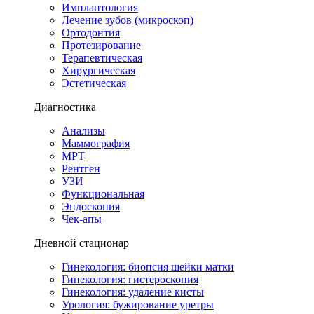
Имплантология
Лечение зубов (микроскоп)
Ортодонтия
Протезирование
Терапевтическая
Хирургическая
Эстетическая
Диагностика
Анализы
Маммография
МРТ
Рентген
УЗИ
Функциональная
Эндоскопия
Чек-апы
Дневной стационар
Гинекология: биопсия шейки матки
Гинекология: гистероскопия
Гинекология: удаление кисты
Урология: бужирование уретры