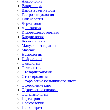
Андрология
Вакцинация
Вызов врача на дом
Гастроэнтерология
Гинекология
Дерматология
Диетология
Иглорефлексотерапия
Кардиология
Косметология
Мануальная терапия
Массаж
Неврология
Нефрология
Онкология
Остеопатия
Отоларингология
Отоневрология
Оформление больничного листа
Оформление карт
Оформление справок
Офтальмология
Педиатрия
Проктология
Психиатрия