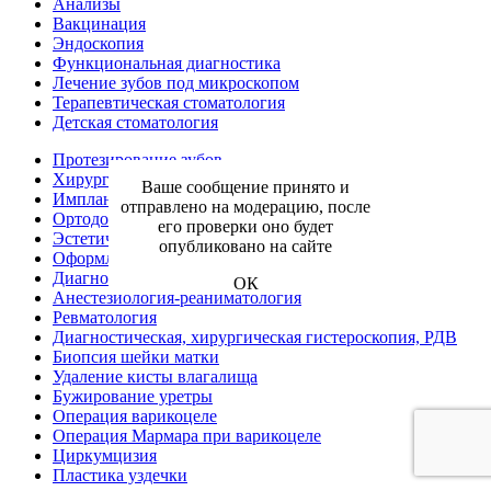
Анализы
Вакцинация
Эндоскопия
Функциональная диагностика
Лечение зубов под микроскопом
Терапевтическая стоматология
Детская стоматология
Протезирование зубов
Хирургическая стоматология
Ваше сообщение принято и
Имплантология
отправлено на модерацию, после
Ортодонтия
его проверки оно будет
Эстетическая стоматология
опубликовано на сайте
Оформление больничного листа
Диагностика
ОК
Анестезиология-реаниматология
Ревматология
Диагностическая, хирургическая гистероскопия, РДВ
Биопсия шейки матки
Удаление кисты влагалища
Бужирование уретры
Операция варикоцеле
Операция Мармара при варикоцеле
Циркумцизия
Пластика уздечки