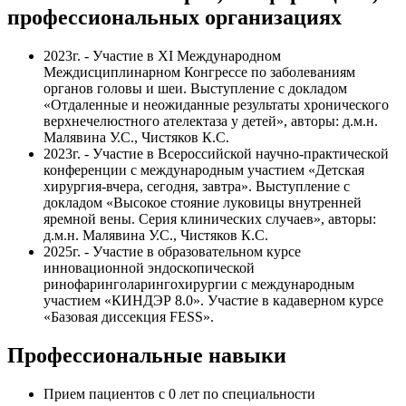
профессиональных организациях
2023г. - Участие в XI Международном
Междисциплинарном Конгрессе по заболеваниям
органов головы и шеи. Выступление с докладом
«Отдаленные и неожиданные результаты хронического
верхнечелюстного ателектаза у детей», авторы: д.м.н.
Малявина У.С., Чистяков К.С.
2023г. - Участие в Всероссийской научно-практической
конференции с международным участием «Детская
хирургия-вчера, сегодня, завтра». Выступление с
докладом «Высокое стояние луковицы внутренней
яремной вены. Серия клинических случаев», авторы:
д.м.н. Малявина У.С., Чистяков К.С.
2025г. - Участие в образовательном курсе
инновационной эндоскопической
ринофаринголарингохирургии с международным
участием «КИНДЭР 8.0». Участие в кадаверном курсе
«Базовая диссекция FESS».
Профессиональные навыки
Прием пациентов с 0 лет по специальности