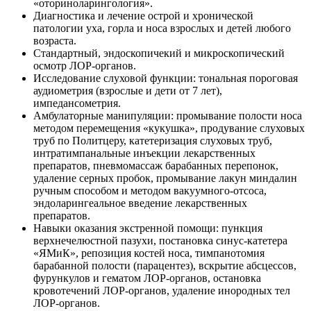
«оториноларингология».
Диагностика и лечение острой и хронической
патологии уха, горла и носа взрослых и детей любого
возраста.
Стандартный, эндоскопичекий и микроскопический
осмотр ЛОР-органов.
Исследование слуховой функции: тональная пороговая
аудиометрия (взрослые и дети от 7 лет),
импедансометрия.
Амбулаторные манипуляции: промывание полости носа
методом перемещения «кукушка», продувание слуховых
труб по Политцеру, катетеризация слуховых труб,
интратимпанальные инъекции лекарственных
препаратов, пневмомассаж барабанных перепонок,
удаление серных пробок, промывание лакун миндалин
ручным способом и методом вакуумного-отсоса,
эндоларингеальное введение лекарственных
препаратов.
Навыки оказания экстренной помощи: пункция
верхнечелюстной пазухи, постановка синус-катетера
«ЯМиК», репозиция костей носа, тимпанотомия
барабанной полости (парацентез), вскрытие абсцессов,
фурункулов и гематом ЛОР-органов, остановка
кровотечений ЛОР-органов, удаление инородных тел
ЛОР-органов.