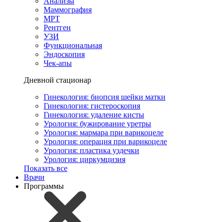
Анализы
Маммография
МРТ
Рентген
УЗИ
Функциональная
Эндоскопия
Чек-апы
Дневной стационар
Гинекология: биопсия шейки матки
Гинекология: гистероскопия
Гинекология: удаление кисты
Урология: бужирование уретры
Урология: мармара при варикоцеле
Урология: операция при варикоцеле
Урология: пластика уздечки
Урология: циркумцизия
Показать все
Врачи
Программы