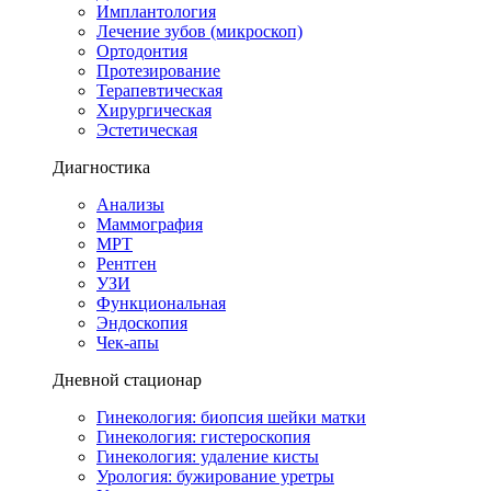
Имплантология
Лечение зубов (микроскоп)
Ортодонтия
Протезирование
Терапевтическая
Хирургическая
Эстетическая
Диагностика
Анализы
Маммография
МРТ
Рентген
УЗИ
Функциональная
Эндоскопия
Чек-апы
Дневной стационар
Гинекология: биопсия шейки матки
Гинекология: гистероскопия
Гинекология: удаление кисты
Урология: бужирование уретры