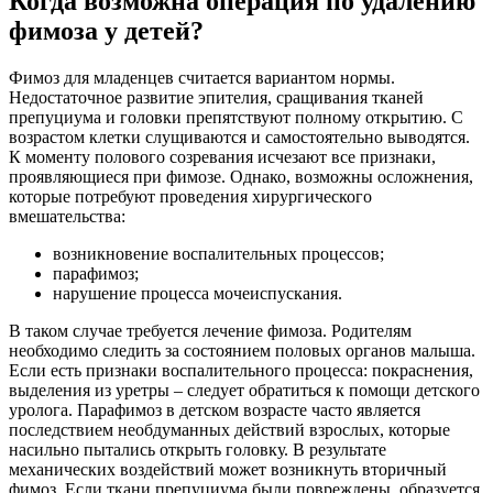
Когда возможна операция по удалению
фимоза у детей?
Фимоз для младенцев считается вариантом нормы.
Недостаточное развитие эпителия, сращивания тканей
препуциума и головки препятствуют полному открытию. С
возрастом клетки слущиваются и самостоятельно выводятся.
К моменту полового созревания исчезают все признаки,
проявляющиеся при фимозе. Однако, возможны осложнения,
которые потребуют проведения хирургического
вмешательства:
возникновение воспалительных процессов;
парафимоз;
нарушение процесса мочеиспускания.
В таком случае требуется лечение фимоза. Родителям
необходимо следить за состоянием половых органов малыша.
Если есть признаки воспалительного процесса: покраснения,
выделения из уретры – следует обратиться к помощи детского
уролога. Парафимоз в детском возрасте часто является
последствием необдуманных действий взрослых, которые
насильно пытались открыть головку. В результате
механических воздействий может возникнуть вторичный
фимоз. Если ткани препуциума были повреждены, образуется