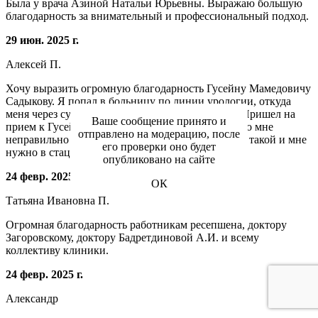
Была у врача Азиной Натальи Юрьевны. Выражаю большую
благодарность за внимательный и профессиональный подход.
29 июн. 2025 г.
Алексей П.
Хочу выразить огромную благодарность Гусейну Мамедовичу
Садыкову. Я попал в больницу по линии урологии, откуда
меня через сутки выписали. Но стало ещё хуже. Пришел на
Ваше сообщение принято и
прием к Гусейну Мамедовичу, он сразу сказал, что мне
отправлено на модерацию, после
неправильно поставили диагноз, что диагноз вот такой и мне
его проверки оно будет
нужно в стационар...
Читать далее
опубликовано на сайте
24 февр. 2025 г.
ОК
Татьяна Ивановна П.
Огромная благодарность работникам ресепшена, доктору
Загоровскому, доктору Бадретдиновой А.И. и всему
коллективу клиники.
24 февр. 2025 г.
Александр