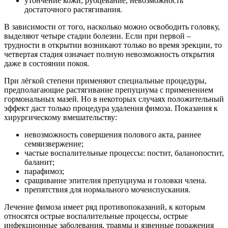
утончение кожи, рубцевание, невозможность
достаточного растягивания.
В зависимости от того, насколько можно освободить головку,
выделяют четыре стадии болезни. Если при первой –
трудности в открытии возникают только во время эрекции, то
четвертая стадия означает полную невозможность открытия
даже в состоянии покоя.
При лёгкой степени применяют специальные процедуры,
предполагающие растягивание препуциума с применением
гормональных мазей. Но в некоторых случаях положительный
эффект даст только процедура удаления фимоза. Показания к
хирургическому вмешательству:
невозможность совершения полового акта, раннее
семяизвержение;
частые воспалительные процессы: постит, баланопостит,
баланит;
парафимоз;
сращивание эпителия препуциума и головки члена.
препятствия для нормального мочеиспускания.
Лечение фимоза имеет ряд противопоказаний, к которым
относятся острые воспалительные процессы, острые
инфекционные заболевания, травмы и язвенные поражения