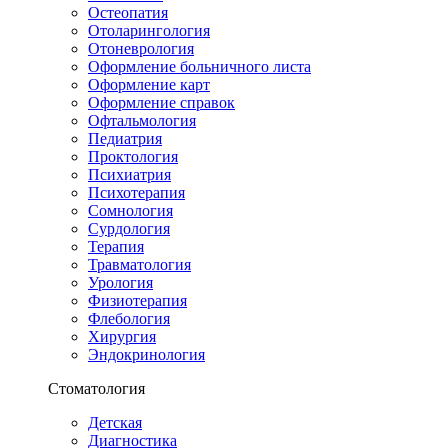
Остеопатия
Отоларингология
Отоневрология
Оформление больничного листа
Оформление карт
Оформление справок
Офтальмология
Педиатрия
Проктология
Психиатрия
Психотерапия
Сомнология
Сурдология
Терапия
Травматология
Урология
Физиотерапия
Флебология
Хирургия
Эндокринология
Стоматология
Детская
Диагностика