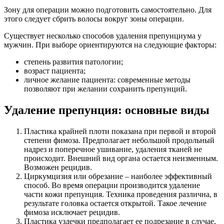
Зону для операции можно подготовить самостоятельно. Для
этого следует сбрить волосы вокруг зоны операции.
Существует несколько способов удаления препунциума у
мужчин. При выборе ориентируются на следующие факторы:
степень развития патологии;
возраст пациента;
личное желание пациента: современные методы
позволяют при желании сохранить препунций.
Удаление препунция: основные виды
Пластика крайней плоти показана при первой и второй
степени фимоза. Предполагает небольшой продольный
надрез и поперечное ушивание, удаления тканей не
происходит. Внешний вид органа остается неизменным.
Возможен рецидив.
Циркумцизия или обрезание – наиболее эффективный
способ. Во время операции производится удаление
части кожи препунция. Техника проведения различна, в
результате головка остается открытой. Такое лечение
фимоза исключает рецидив.
Пластика уздечки предполагает ее подрезание в случае,