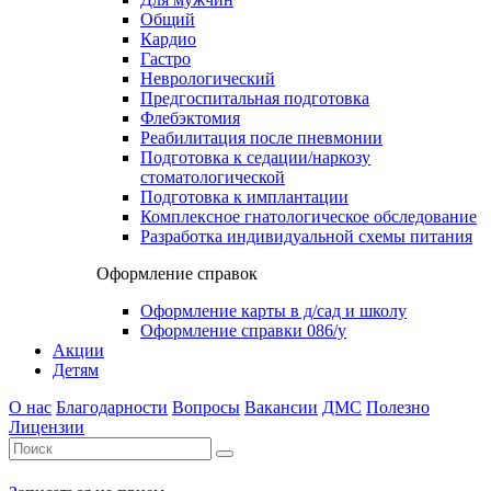
Общий
Кардио
Гастро
Неврологический
Предгоспитальная подготовка
Флебэктомия
Реабилитация после пневмонии
Подготовка к седации/наркозу
стоматологической
Подготовка к имплантации
Комплексное гнатологическое обследование
Разработка индивидуальной схемы питания
Оформление справок
Оформление карты в д/сад и школу
Оформление справки 086/у
Акции
Детям
О нас
Благодарности
Вопросы
Вакансии
ДМС
Полезно
Лицензии