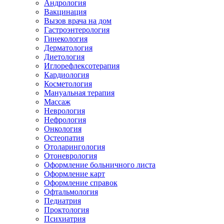
Андрология
Вакцинация
Вызов врача на дом
Гастроэнтерология
Гинекология
Дерматология
Диетология
Иглорефлексотерапия
Кардиология
Косметология
Мануальная терапия
Массаж
Неврология
Нефрология
Онкология
Остеопатия
Отоларингология
Отоневрология
Оформление больничного листа
Оформление карт
Оформление справок
Офтальмология
Педиатрия
Проктология
Психиатрия