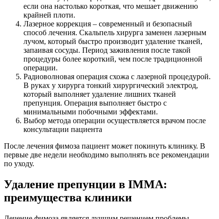
если она настолько короткая, что мешает движению
крайней плоти.
Лазерное коррекция – современный и безопасный
способ лечения. Скальпель хирурга заменен лазерным
лучом, который быстро производит удаление тканей,
запаивая сосуды. Период заживления после такой
процедуры более короткий, чем после традиционной
операции.
Радиоволновая операция схожа с лазерной процедурой.
В руках у хирурга тонкий хирургический электрод,
который выполняет удаление лишних тканей
препунция. Операция выполняет быстро с
минимальными побочными эффектами.
Выбор метода операции осуществляется врачом после
консультации пациента
После лечения фимоза пациент может покинуть клинику. В
первые две недели необходимо выполнять все рекомендации
по уходу.
Удаление препунции в IMMA:
преимущества клиники
Лечение фимоза является лучшим решением проблемы.