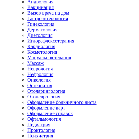
Андрология
Вакцинация
Вызов врача на дом
Гастроэнтерология
Гинекология
Дерматология
Диетология
Иглорефлексотерапия
Кардиология
Косметология
Мануальная терапия
Массаж
Неврология
Нефрология
Онкология
Остеопатия
Отоларингология
Отоневрология
Оформление больничного листа
Оформление карт
Оформление справок
Офтальмология
Педиатрия
Проктология
Психиатрия