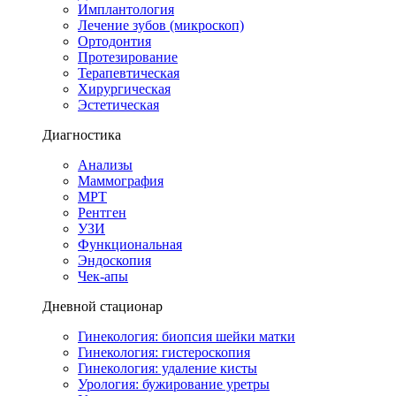
Имплантология
Лечение зубов (микроскоп)
Ортодонтия
Протезирование
Терапевтическая
Хирургическая
Эстетическая
Диагностика
Анализы
Маммография
МРТ
Рентген
УЗИ
Функциональная
Эндоскопия
Чек-апы
Дневной стационар
Гинекология: биопсия шейки матки
Гинекология: гистероскопия
Гинекология: удаление кисты
Урология: бужирование уретры