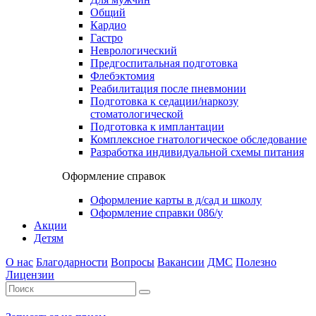
Общий
Кардио
Гастро
Неврологический
Предгоспитальная подготовка
Флебэктомия
Реабилитация после пневмонии
Подготовка к седации/наркозу
стоматологической
Подготовка к имплантации
Комплексное гнатологическое обследование
Разработка индивидуальной схемы питания
Оформление справок
Оформление карты в д/сад и школу
Оформление справки 086/у
Акции
Детям
О нас
Благодарности
Вопросы
Вакансии
ДМС
Полезно
Лицензии