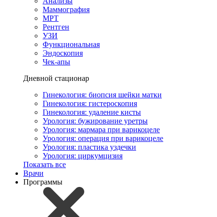
Анализы
Маммография
МРТ
Рентген
УЗИ
Функциональная
Эндоскопия
Чек-апы
Дневной стационар
Гинекология: биопсия шейки матки
Гинекология: гистероскопия
Гинекология: удаление кисты
Урология: бужирование уретры
Урология: мармара при варикоцеле
Урология: операция при варикоцеле
Урология: пластика уздечки
Урология: циркумцизия
Показать все
Врачи
Программы