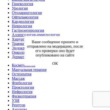
Гинекология
Урология
Отоларингология
Офтальмология
Кардиология
Неврология
Гастроэнтерология
Аллергология-иммунология
Хирургия
Ваше сообщение принято и
Травматология и ортопедия
отправлено на модерацию, после
Эндокринология
его проверки оно будет
Онкология
опубликовано на сайте
Дерматология
ОК
Косметология
Мануальная терапия
Остеопатия
Массаж
Флебология
Проктология
Нефрология
Физиотерапия
УЗИ
Рентген
Анализы