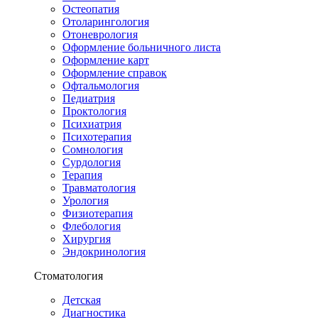
Остеопатия
Отоларингология
Отоневрология
Оформление больничного листа
Оформление карт
Оформление справок
Офтальмология
Педиатрия
Проктология
Психиатрия
Психотерапия
Сомнология
Сурдология
Терапия
Травматология
Урология
Физиотерапия
Флебология
Хирургия
Эндокринология
Стоматология
Детская
Диагностика