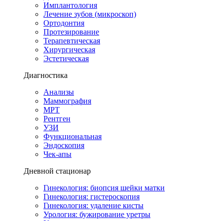
Имплантология
Лечение зубов (микроскоп)
Ортодонтия
Протезирование
Терапевтическая
Хирургическая
Эстетическая
Диагностика
Анализы
Маммография
МРТ
Рентген
УЗИ
Функциональная
Эндоскопия
Чек-апы
Дневной стационар
Гинекология: биопсия шейки матки
Гинекология: гистероскопия
Гинекология: удаление кисты
Урология: бужирование уретры