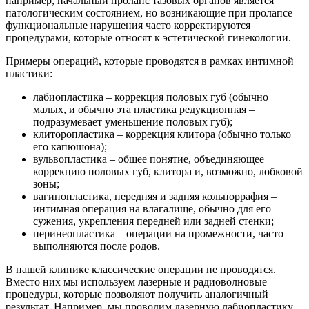
например, начальный пролапс тазовых органов является
патологическим состоянием, но возникающие при пролапсе
функциональные нарушения часто корректируются
процедурами, которые относят к эстетической гинекологии.
Примеры операций, которые проводятся в рамках интимной
пластики:
лабиопластика – коррекция половых губ (обычно
малых, и обычно эта пластика редукционная –
подразумевает уменьшение половых губ);
клиторопластика – коррекция клитора (обычно только
его капюшона);
вульвопластика – общее понятие, объединяющее
коррекцию половых губ, клитора и, возможно, лобковой
зоны;
вагинопластика, передняя и задняя кольпоррафия –
интимная операция на влагалище, обычно для его
сужения, укрепления передней или задней стенки;
перинеопластика – операции на промежности, часто
выполняются после родов.
В нашей клинике классические операции не проводятся.
Вместо них мы используем лазерные и радиоволновые
процедуры, которые позволяют получить аналогичный
результат. Например, мы проводим лазерную лабиопластику