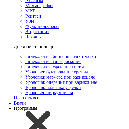
Анализы
Маммография
МРТ
Рентген
УЗИ
Функциональная
Эндоскопия
Чек-апы
Дневной стационар
Гинекология: биопсия шейки матки
Гинекология: гистероскопия
Гинекология: удаление кисты
Урология: бужирование уретры
Урология: мармара при варикоцеле
Урология: операция при варикоцеле
Урология: пластика уздечки
Урология: циркумцизия
Показать все
Врачи
Программы