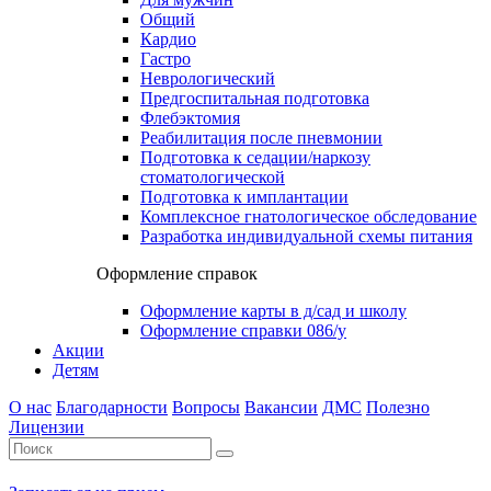
Общий
Кардио
Гастро
Неврологический
Предгоспитальная подготовка
Флебэктомия
Реабилитация после пневмонии
Подготовка к седации/наркозу
стоматологической
Подготовка к имплантации
Комплексное гнатологическое обследование
Разработка индивидуальной схемы питания
Оформление справок
Оформление карты в д/сад и школу
Оформление справки 086/у
Акции
Детям
О нас
Благодарности
Вопросы
Вакансии
ДМС
Полезно
Лицензии