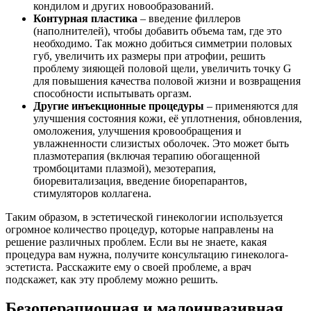
кондилом и других новообразований.
Контурная пластика
– введение филлеров
(наполнителей), чтобы добавить объема там, где это
необходимо. Так можно добиться симметрии половых
губ, увеличить их размеры при атрофии, решить
проблему зияющей половой щели, увеличить точку G
для повышения качества половой жизни и возвращения
способности испытывать оргазм.
Другие инъекционные процедуры
– применяются для
улучшения состояния кожи, её уплотнения, обновления,
омоложения, улучшения кровообращения и
увлажненности слизистых оболочек. Это может быть
плазмотерапия (включая терапию обогащенной
тромбоцитами плазмой), мезотерапия,
биоревитализация, введение биорепарантов,
стимуляторов коллагена.
Таким образом, в эстетической гинекологии используется
огромное количество процедур, которые направлены на
решение различных проблем. Если вы не знаете, какая
процедура вам нужна, получите консультацию гинеколога-
эстетиста. Расскажите ему о своей проблеме, а врач
подскажет, как эту проблему можно решить.
Безоперационная и малоинвазивная