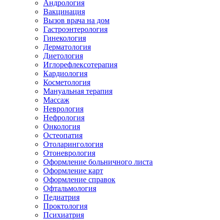
Андрология
Вакцинация
Вызов врача на дом
Гастроэнтерология
Гинекология
Дерматология
Диетология
Иглорефлексотерапия
Кардиология
Косметология
Мануальная терапия
Массаж
Неврология
Нефрология
Онкология
Остеопатия
Отоларингология
Отоневрология
Оформление больничного листа
Оформление карт
Оформление справок
Офтальмология
Педиатрия
Проктология
Психиатрия