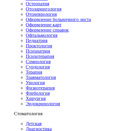
Остеопатия
Отоларингология
Отоневрология
Оформление больничного листа
Оформление карт
Оформление справок
Офтальмология
Педиатрия
Проктология
Психиатрия
Психотерапия
Сомнология
Сурдология
Терапия
Травматология
Урология
Физиотерапия
Флебология
Хирургия
Эндокринология
Стоматология
Детская
Диагностика