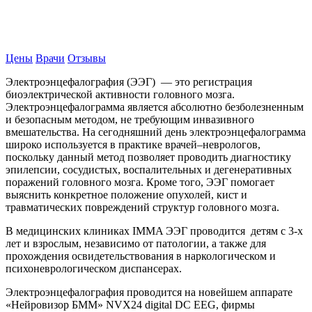
Записаться на прием
Цены
Врачи
Отзывы
Электроэнцефалография (ЭЭГ) — это регистрация
биоэлектрической активности головного мозга.
Электроэнцефалограмма является абсолютно безболезненным
и безопасным методом, не требующим инвазивного
вмешательства. На сегодняшний день электроэнцефалограмма
широко используется в практике врачей–неврологов,
поскольку данный метод позволяет проводить диагностику
эпилепсии, сосудистых, воспалительных и дегенеративных
поражений головного мозга. Кроме того, ЭЭГ помогает
выяснить конкретное положение опухолей, кист и
травматических повреждений структур головного мозга.
В медицинских клиниках IMMA ЭЭГ проводится детям с 3-х
лет и взрослым, независимо от патологии, а также для
прохождения освидетельствования в наркологическом и
психоневрологическом диспансерах.
Электроэнцефалография проводится на новейшем аппарате
«Нейровизор БММ» NVX24 digital DC EEG, фирмы