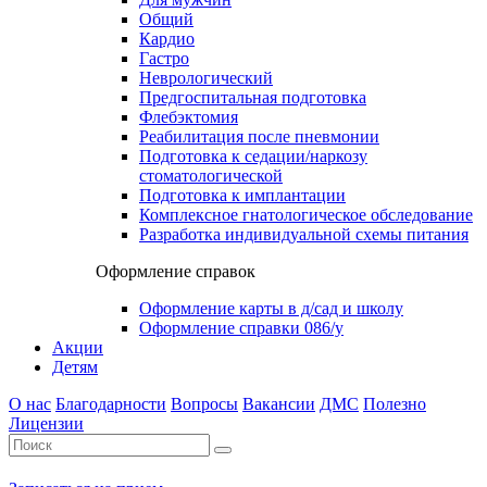
Общий
Кардио
Гастро
Неврологический
Предгоспитальная подготовка
Флебэктомия
Реабилитация после пневмонии
Подготовка к седации/наркозу
стоматологической
Подготовка к имплантации
Комплексное гнатологическое обследование
Разработка индивидуальной схемы питания
Оформление справок
Оформление карты в д/сад и школу
Оформление справки 086/у
Акции
Детям
О нас
Благодарности
Вопросы
Вакансии
ДМС
Полезно
Лицензии