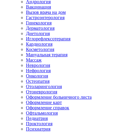
Андрология
Вакцинация
Вызов врача на дом
Гастроэнтерология
Гинекология
Дерматология
Диетология
Иглорефлексотерапия
Кардиология
Косметология
Мануальная терапия
Массаж
Неврология
Нефрология
Онкология
Остеопатия
Отоларингология
Отоневрология
Оформление больничного листа
Оформление карт
Оформление справок
Офтальмология
Педиатрия
Проктология
Психиатрия