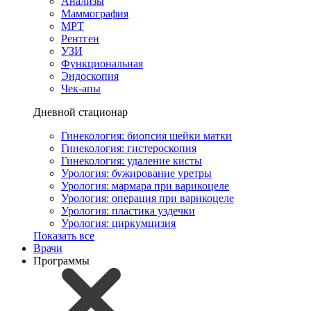
Анализы
Маммография
МРТ
Рентген
УЗИ
Функциональная
Эндоскопия
Чек-апы
Дневной стационар
Гинекология: биопсия шейки матки
Гинекология: гистероскопия
Гинекология: удаление кисты
Урология: бужирование уретры
Урология: мармара при варикоцеле
Урология: операция при варикоцеле
Урология: пластика уздечки
Урология: циркумцизия
Показать все
Врачи
Программы