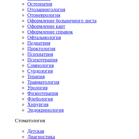
Остеопатия
Отоларингология
Отоневрология
Оформление больничного листа
Оформление карт
Оформление справок
Офтальмология
Педиатрия
Проктология
Психиатрия
Психотерапия
Сомнология
Сурдология
Терапия
Травматология
Урология
Физиотерапия
Флебология
Хирургия
Эндокринология
Стоматология
Детская
Диагностика