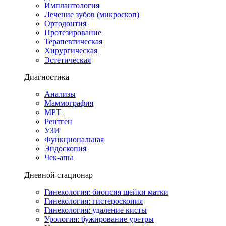
Имплантология
Лечение зубов (микроскоп)
Ортодонтия
Протезирование
Терапевтическая
Хирургическая
Эстетическая
Диагностика
Анализы
Маммография
МРТ
Рентген
УЗИ
Функциональная
Эндоскопия
Чек-апы
Дневной стационар
Гинекология: биопсия шейки матки
Гинекология: гистероскопия
Гинекология: удаление кисты
Урология: бужирование уретры