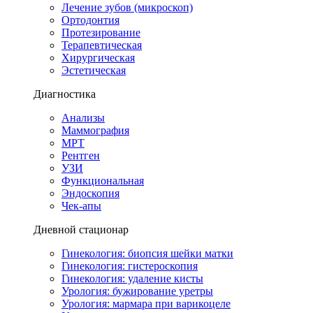
Лечение зубов (микроскоп)
Ортодонтия
Протезирование
Терапевтическая
Хирургическая
Эстетическая
Диагностика
Анализы
Маммография
МРТ
Рентген
УЗИ
Функциональная
Эндоскопия
Чек-апы
Дневной стационар
Гинекология: биопсия шейки матки
Гинекология: гистероскопия
Гинекология: удаление кисты
Урология: бужирование уретры
Урология: мармара при варикоцеле