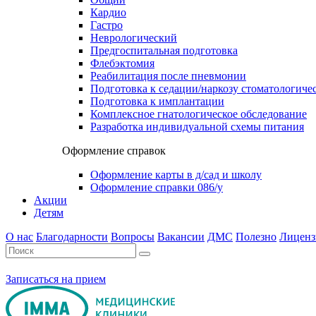
Кардио
Гастро
Неврологический
Предгоспитальная подготовка
Флебэктомия
Реабилитация после пневмонии
Подготовка к седации/наркозу стоматологиче
Подготовка к имплантации
Комплексное гнатологическое обследование
Разработка индивидуальной схемы питания
Оформление справок
Оформление карты в д/сад и школу
Оформление справки 086/у
Акции
Детям
О нас
Благодарности
Вопросы
Вакансии
ДМС
Полезно
Лиценз
Записаться на прием