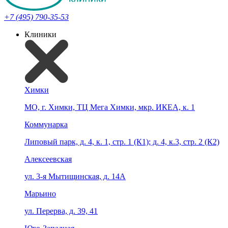
+7 (495) 790-35-53
Клиники
Химки
МО, г. Химки, ТЦ Мега Химки, мкр. ИКЕА, к. 1
Коммунарка
Липовый парк, д. 4, к. 1, стр. 1 (К1); д. 4, к.3, стр. 2 (К2)
Алексеевская
ул. 3-я Мытищинская, д. 14А
Марьино
ул. Перерва, д. 39, 41