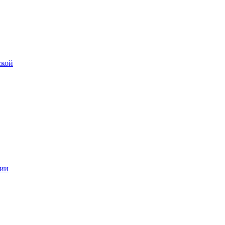
ской
ии