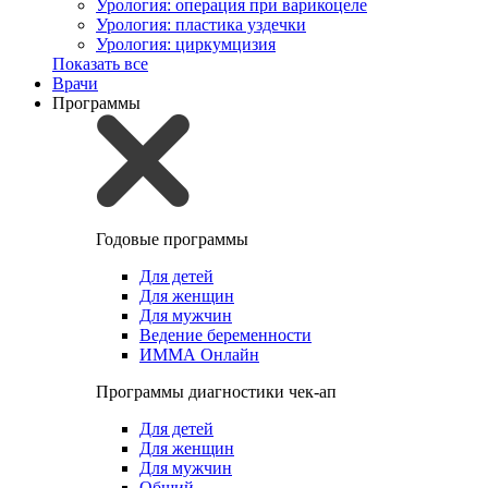
Урология: операция при варикоцеле
Урология: пластика уздечки
Урология: циркумцизия
Показать все
Врачи
Программы
Годовые программы
Для детей
Для женщин
Для мужчин
Ведение беременности
ИММА Онлайн
Программы диагностики чек-ап
Для детей
Для женщин
Для мужчин
Общий