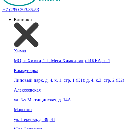
+7 (495) 790-35-53
Клиники
Химки
МО, г. Химки, ТЦ Мега Химки, мкр. ИКЕА, к. 1
Коммунарка
Липовый парк, д. 4, к. 1, стр. 1 (К1); д. 4, к.3, стр. 2 (К2)
Алексеевская
ул. 3-я Мытищинская, д. 14А
Марьино
ул. Перерва, д. 39, 41