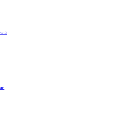
ской
ии