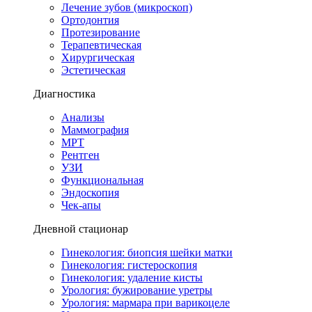
Лечение зубов (микроскоп)
Ортодонтия
Протезирование
Терапевтическая
Хирургическая
Эстетическая
Диагностика
Анализы
Маммография
МРТ
Рентген
УЗИ
Функциональная
Эндоскопия
Чек-апы
Дневной стационар
Гинекология: биопсия шейки матки
Гинекология: гистероскопия
Гинекология: удаление кисты
Урология: бужирование уретры
Урология: мармара при варикоцеле