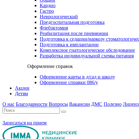
Кардио
Гастро
Неврологический
Предгоспитальная подготовка
Флебэктомия
Реабилитация после пневмонии
Подготовка к седации/наркозу стоматологиче
Подготовка к имплантации
Комплексное гнатологическое обследование
Разработка индивидуальной схемы питания
Оформление справок
Оформление карты в д/сад и школу
Оформление справки 086/у
Акции
Детям
О нас
Благодарности
Вопросы
Вакансии
ДМС
Полезно
Лиценз
Записаться на прием