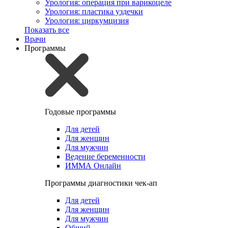
Урология: операция при варикоцеле
Урология: пластика уздечки
Урология: циркумцизия
Показать все
Врачи
Программы
Годовые программы
Для детей
Для женщин
Для мужчин
Ведение беременности
ИММА Онлайн
Программы диагностики чек-ап
Для детей
Для женщин
Для мужчин
Общий