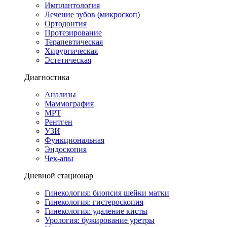
Имплантология
Лечение зубов (микроскоп)
Ортодонтия
Протезирование
Терапевтическая
Хирургическая
Эстетическая
Диагностика
Анализы
Маммография
МРТ
Рентген
УЗИ
Функциональная
Эндоскопия
Чек-апы
Дневной стационар
Гинекология: биопсия шейки матки
Гинекология: гистероскопия
Гинекология: удаление кисты
Урология: бужирование уретры