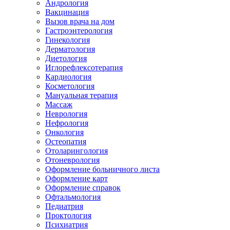
Андрология
Вакцинация
Вызов врача на дом
Гастроэнтерология
Гинекология
Дерматология
Диетология
Иглорефлексотерапия
Кардиология
Косметология
Мануальная терапия
Массаж
Неврология
Нефрология
Онкология
Остеопатия
Отоларингология
Отоневрология
Оформление больничного листа
Оформление карт
Оформление справок
Офтальмология
Педиатрия
Проктология
Психиатрия