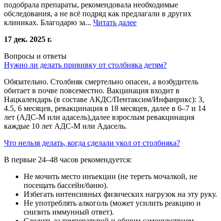
подобрала препараты, рекомендовала необходимые
обследования, а не всё подряд как предлагали в других
клиниках. Благодарю за...
Читать далее
17 дек. 2025 г.
Вопросы и ответы
Нужно ли делать прививку от столбняка детям?
Обязательно. Столбняк смертельно опасен, а возбудитель
обитает в почве повсеместно. Вакцинация входит в
Нацкалендарь (в составе АКДС/Пентаксим/Инфанрикс): 3,
4.5, 6 месяцев, ревакцинация в 18 месяцев, далее в 6–7 и 14
лет (АДС-М или адасель),далее взрослым ревакцинация
каждые 10 лет АДС-М или Адасель.
Что нельзя делать, когда сделали укол от столбняка?
В первые 24–48 часов рекомендуется:
Не мочить место инъекции (не тереть мочалкой, не
посещать бассейн/баню).
Избегать интенсивных физических нагрузок на эту руку.
Не употреблять алкоголь (может усилить реакцию и
снизить иммунный ответ).
Следить за температурой и общим самочувствием.