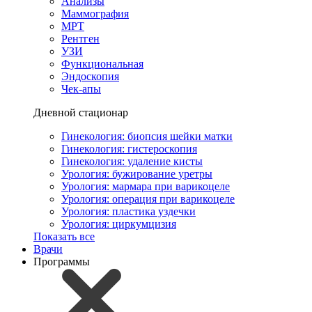
Анализы
Маммография
МРТ
Рентген
УЗИ
Функциональная
Эндоскопия
Чек-апы
Дневной стационар
Гинекология: биопсия шейки матки
Гинекология: гистероскопия
Гинекология: удаление кисты
Урология: бужирование уретры
Урология: мармара при варикоцеле
Урология: операция при варикоцеле
Урология: пластика уздечки
Урология: циркумцизия
Показать все
Врачи
Программы