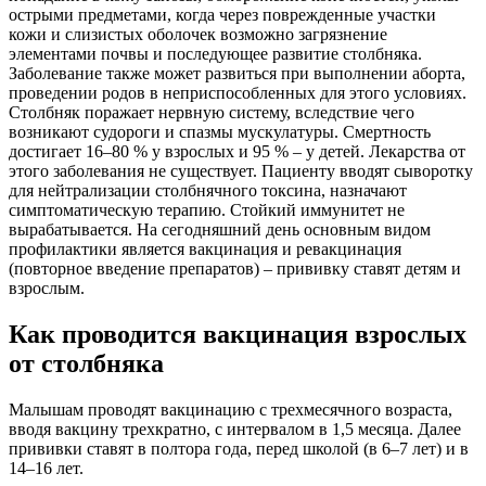
острыми предметами, когда через поврежденные участки
кожи и слизистых оболочек возможно загрязнение
элементами почвы и последующее развитие столбняка.
Заболевание также может развиться при выполнении аборта,
проведении родов в неприспособленных для этого условиях.
Столбняк поражает нервную систему, вследствие чего
возникают судороги и спазмы мускулатуры. Смертность
достигает 16–80 % у взрослых и 95 % – у детей. Лекарства от
этого заболевания не существует. Пациенту вводят сыворотку
для нейтрализации столбнячного токсина, назначают
симптоматическую терапию. Стойкий иммунитет не
вырабатывается. На сегодняшний день основным видом
профилактики является вакцинация и ревакцинация
(повторное введение препаратов) – прививку ставят детям и
взрослым.
Как проводится вакцинация взрослых
от столбняка
Малышам проводят вакцинацию с трехмесячного возраста,
вводя вакцину трехкратно, с интервалом в 1,5 месяца. Далее
прививки ставят в полтора года, перед школой (в 6–7 лет) и в
14–16 лет.