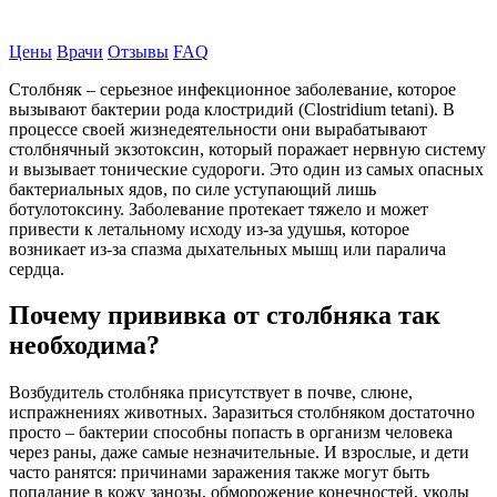
Записаться на прием
Цены
Врачи
Отзывы
FAQ
Столбняк – серьезное инфекционное заболевание, которое
вызывают бактерии рода клостридий (Clostridium tetani). В
процессе своей жизнедеятельности они вырабатывают
столбнячный экзотоксин, который поражает нервную систему
и вызывает тонические судороги. Это один из самых опасных
бактериальных ядов, по силе уступающий лишь
ботулотоксину. Заболевание протекает тяжело и может
привести к летальному исходу из-за удушья, которое
возникает из-за спазма дыхательных мышц или паралича
сердца.
Почему прививка от столбняка так
необходима?
Возбудитель столбняка присутствует в почве, слюне,
испражнениях животных. Заразиться столбняком достаточно
просто – бактерии способны попасть в организм человека
через раны, даже самые незначительные. И взрослые, и дети
часто ранятся: причинами заражения также могут быть
попадание в кожу занозы, обморожение конечностей, уколы