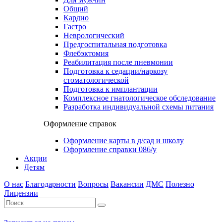
Общий
Кардио
Гастро
Неврологический
Предгоспитальная подготовка
Флебэктомия
Реабилитация после пневмонии
Подготовка к седации/наркозу
стоматологической
Подготовка к имплантации
Комплексное гнатологическое обследование
Разработка индивидуальной схемы питания
Оформление справок
Оформление карты в д/сад и школу
Оформление справки 086/у
Акции
Детям
О нас
Благодарности
Вопросы
Вакансии
ДМС
Полезно
Лицензии