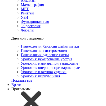
Анализы
Маммография
МРТ
Рентген
УЗИ
Функциональная
Эндоскопия
Чек-апы
Дневной стационар
Гинекология: биопсия шейки матки
Гинекология: гистероскопия
Гинекология: удаление кисты
Урология: бужирование уретры
Урология: мармара при варикоцеле
Урология: операция при варикоцеле
Урология: пластика уздечки
Урология: циркумцизия
Показать все
Врачи
Программы