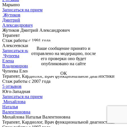
Марьино
Записаться на прием
Жутиков
Дмитрий
Александрович
Жутиков Дмитрий Александрович
Терапевт
Стаж работы с 1991 года
Алексеевская
Ваше сообщение принято и
Записаться на прием
отправлено на модерацию, после
Чупеева
его проверки оно будет
Елена
опубликовано на сайте
Владимировна
Чупеева Елена Владимировна
ОК
Терапевт, Кардиолог, Врач функциональной диагностики
Стаж работы с 2007 года
5 отзывов
Юго-Западная
Записаться на прием
Михайлова
Наталья
Валентиновна
Михайлова Наталья Валентиновна
Терапевт, Кардиолог, Врач функциональной диагностики