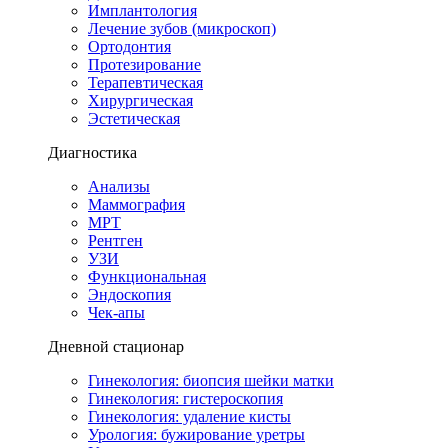
Имплантология
Лечение зубов (микроскоп)
Ортодонтия
Протезирование
Терапевтическая
Хирургическая
Эстетическая
Диагностика
Анализы
Маммография
МРТ
Рентген
УЗИ
Функциональная
Эндоскопия
Чек-апы
Дневной стационар
Гинекология: биопсия шейки матки
Гинекология: гистероскопия
Гинекология: удаление кисты
Урология: бужирование уретры