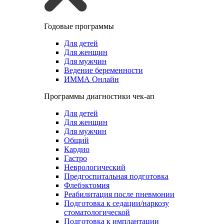
Годовые программы
Для детей
Для женщин
Для мужчин
Ведение беременности
ИММА Онлайн
Программы диагностики чек-ап
Для детей
Для женщин
Для мужчин
Общий
Кардио
Гастро
Неврологический
Предгоспитальная подготовка
Флебэктомия
Реабилитация после пневмонии
Подготовка к седации/наркозу
стоматологической
Подготовка к имплантации