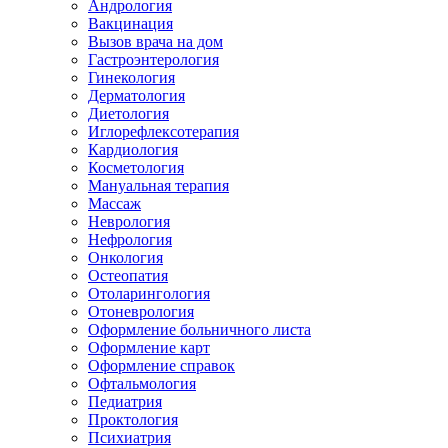
Андрология
Вакцинация
Вызов врача на дом
Гастроэнтерология
Гинекология
Дерматология
Диетология
Иглорефлексотерапия
Кардиология
Косметология
Мануальная терапия
Массаж
Неврология
Нефрология
Онкология
Остеопатия
Отоларингология
Отоневрология
Оформление больничного листа
Оформление карт
Оформление справок
Офтальмология
Педиатрия
Проктология
Психиатрия