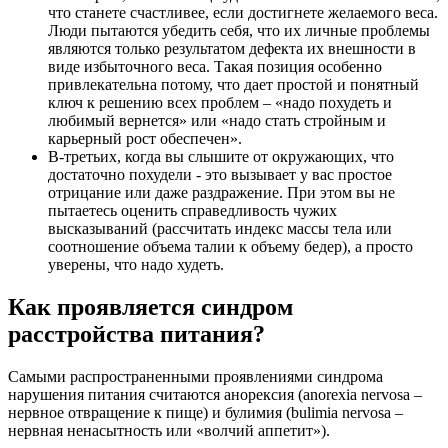
что станете счастливее, если достигнете желаемого веса.
Люди пытаются убедить себя, что их личные проблемы
являются только результатом дефекта их внешности в
виде избыточного веса. Такая позиция особенно
привлекательна потому, что дает простой и понятный
ключ к решению всех проблем – «надо похудеть и
любимый вернется» или «надо стать стройным и
карьерный рост обеспечен».
В-третьих, когда вы слышите от окружающих, что
достаточно похудели - это вызывает у вас простое
отрицание или даже раздражение. При этом вы не
пытаетесь оценить справедливость чужих
высказываний (рассчитать индекс массы тела или
соотношение объема талии к объему бедер), а просто
уверены, что надо худеть.
Как проявляется синдром
расстройства питания?
Самыми распространенными проявлениями синдрома
нарушения питания считаются анорексия (anorexia nervosa –
нервное отвращение к пище) и булимия (bulimia nervosa –
нервная ненасытность или «волчий аппетит»).