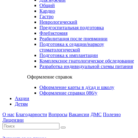
Общий
Кардио
Гастро
Неврологический
Предгоспитальная подготовка
Флебэктомия
Реабилитация после пневмонии
Подготовка к седации/наркозу
стоматологической
Подготовка к имплантации
Комплексное гнатологическое обследование
Разработка индивидуальной схемы питания
Оформление справок
Оформление карты в д/сад и школу
Оформление справки 086/у
Акции
Детям
О нас
Благодарности
Вопросы
Вакансии
ДМС
Полезно
Лицензии