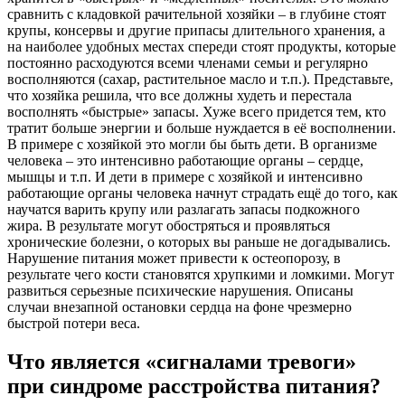
сравнить с кладовкой рачительной хозяйки – в глубине стоят
крупы, консервы и другие припасы длительного хранения, а
на наиболее удобных местах спереди стоят продукты, которые
постоянно расходуются всеми членами семьи и регулярно
восполняются (сахар, растительное масло и т.п.). Представьте,
что хозяйка решила, что все должны худеть и перестала
восполнять «быстрые» запасы. Хуже всего придется тем, кто
тратит больше энергии и больше нуждается в её восполнении.
В примере с хозяйкой это могли бы быть дети. В организме
человека – это интенсивно работающие органы – сердце,
мышцы и т.п. И дети в примере с хозяйкой и интенсивно
работающие органы человека начнут страдать ещё до того, как
научатся варить крупу или разлагать запасы подкожного
жира. В результате могут обостряться и проявляться
хронические болезни, о которых вы раньше не догадывались.
Нарушение питания может привести к остеопорозу, в
результате чего кости становятся хрупкими и ломкими. Могут
развиться серьезные психические нарушения. Описаны
случаи внезапной остановки сердца на фоне чрезмерно
быстрой потери веса.
Что является «сигналами тревоги»
при синдроме расстройства питания?