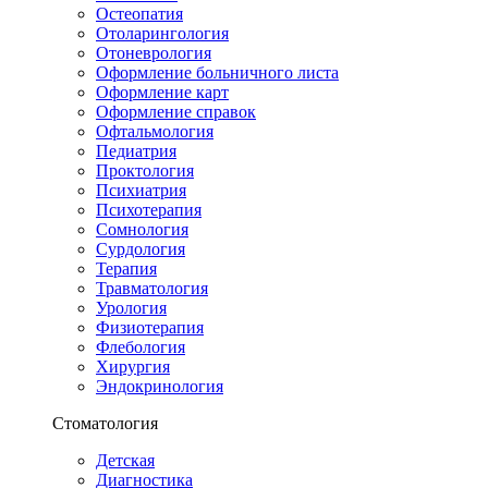
Остеопатия
Отоларингология
Отоневрология
Оформление больничного листа
Оформление карт
Оформление справок
Офтальмология
Педиатрия
Проктология
Психиатрия
Психотерапия
Сомнология
Сурдология
Терапия
Травматология
Урология
Физиотерапия
Флебология
Хирургия
Эндокринология
Стоматология
Детская
Диагностика