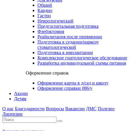
Общий
Кардио
Гастро
Неврологический
Предгоспитальная подготовка
Флебэктомия
Реабилитация после пневмонии
Подготовка к седации/наркозу
стоматологической
Подготовка к имплантации
Комплексное гнатологическое обследование
Разработка индивидуальной схемы питания
Оформление справок
Оформление карты в д/сад и школу
Оформление справки 086/у
Акции
Детям
О нас
Благодарности
Вопросы
Вакансии
ДМС
Полезно
Лицензии