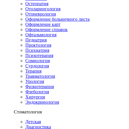
Остеопатия
Отоларингология
Отоневрология
Оформление больничного листа
Оформление карт
Оформление справок
Офтальмология
Педиатрия
Проктология
Психиатрия
Психотерапия
Сомнология
Сурдология
Терапия
Травматология
Урология
Физиотерапия
Флебология
Хирургия
Эндокринология
Стоматология
Детская
Диагностика