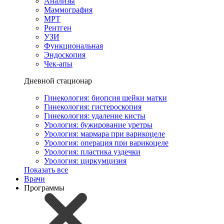
Анализы
Маммография
МРТ
Рентген
УЗИ
Функциональная
Эндоскопия
Чек-апы
Дневной стационар
Гинекология: биопсия шейки матки
Гинекология: гистероскопия
Гинекология: удаление кисты
Урология: бужирование уретры
Урология: мармара при варикоцеле
Урология: операция при варикоцеле
Урология: пластика уздечки
Урология: циркумцизия
Показать все
Врачи
Программы