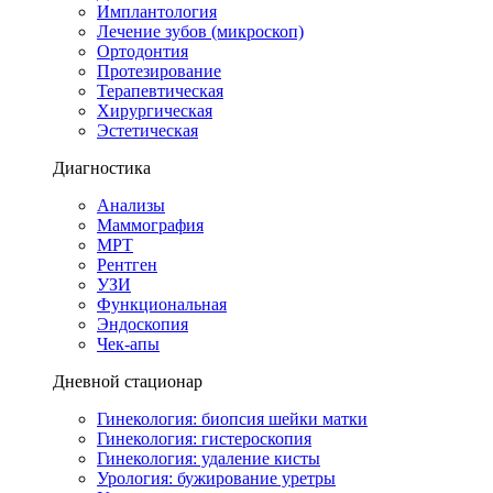
Имплантология
Лечение зубов (микроскоп)
Ортодонтия
Протезирование
Терапевтическая
Хирургическая
Эстетическая
Диагностика
Анализы
Маммография
МРТ
Рентген
УЗИ
Функциональная
Эндоскопия
Чек-апы
Дневной стационар
Гинекология: биопсия шейки матки
Гинекология: гистероскопия
Гинекология: удаление кисты
Урология: бужирование уретры