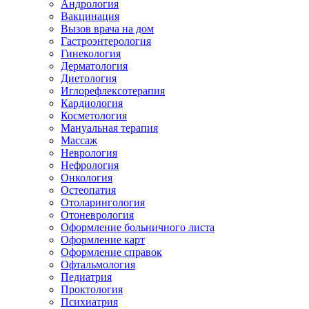
Андрология
Вакцинация
Вызов врача на дом
Гастроэнтерология
Гинекология
Дерматология
Диетология
Иглорефлексотерапия
Кардиология
Косметология
Мануальная терапия
Массаж
Неврология
Нефрология
Онкология
Остеопатия
Отоларингология
Отоневрология
Оформление больничного листа
Оформление карт
Оформление справок
Офтальмология
Педиатрия
Проктология
Психиатрия