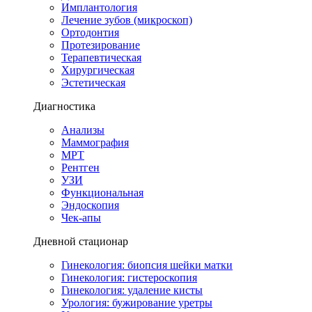
Имплантология
Лечение зубов (микроскоп)
Ортодонтия
Протезирование
Терапевтическая
Хирургическая
Эстетическая
Диагностика
Анализы
Маммография
МРТ
Рентген
УЗИ
Функциональная
Эндоскопия
Чек-апы
Дневной стационар
Гинекология: биопсия шейки матки
Гинекология: гистероскопия
Гинекология: удаление кисты
Урология: бужирование уретры