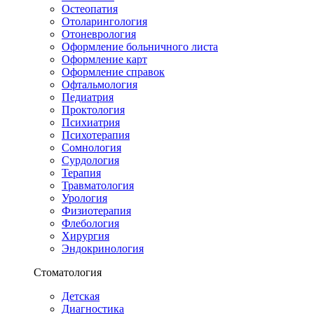
Остеопатия
Отоларингология
Отоневрология
Оформление больничного листа
Оформление карт
Оформление справок
Офтальмология
Педиатрия
Проктология
Психиатрия
Психотерапия
Сомнология
Сурдология
Терапия
Травматология
Урология
Физиотерапия
Флебология
Хирургия
Эндокринология
Стоматология
Детская
Диагностика