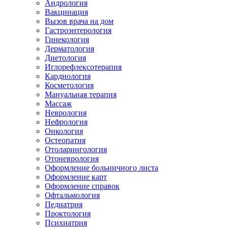
Андрология
Вакцинация
Вызов врача на дом
Гастроэнтерология
Гинекология
Дерматология
Диетология
Иглорефлексотерапия
Кардиология
Косметология
Мануальная терапия
Массаж
Неврология
Нефрология
Онкология
Остеопатия
Отоларингология
Отоневрология
Оформление больничного листа
Оформление карт
Оформление справок
Офтальмология
Педиатрия
Проктология
Психиатрия