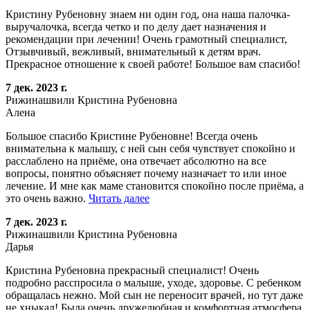
Кристину Рубеновну знаем ни один год, она наша палочка-
выручалочка, всегда четко и по делу дает назначения и
рекомендации при лечении! Очень грамотный специалист,
Отзывчивый, вежливый, внимательный к детям врач.
Прекрасное отношение к своей работе! Большое вам спасибо!
7 дек. 2023 г.
Рижинашвили Кристина Рубеновна
Алена
Большое спасибо Кристине Рубеновне! Всегда очень
внимательна к малышу, с ней сын себя чувствует спокойно и
расслаблено на приёме, она отвечает абсолютно на все
вопросы, понятно объясняет почему назначает то или иное
лечение. И мне как маме становится спокойно после приёма, а
это очень важно.
Читать далее
7 дек. 2023 г.
Рижинашвили Кристина Рубеновна
Дарья
Кристина Рубеновна прекрасный специалист! Очень
подробно расспросила о малыше, уходе, здоровье. С ребенком
обращалась нежно. Мой сын не переносит врачей, но тут даже
не хныкал! Была очень дружелюбная и комфортная атмосфера