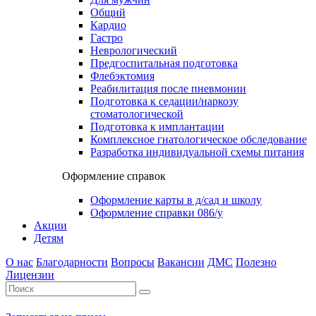
Общий
Кардио
Гастро
Неврологический
Предгоспитальная подготовка
Флебэктомия
Реабилитация после пневмонии
Подготовка к седации/наркозу
стоматологической
Подготовка к имплантации
Комплексное гнатологическое обследование
Разработка индивидуальной схемы питания
Оформление справок
Оформление карты в д/сад и школу
Оформление справки 086/у
Акции
Детям
О нас
Благодарности
Вопросы
Вакансии
ДМС
Полезно
Лицензии