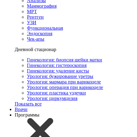
Анализы
Маммография
МРТ
Рентген
УЗИ
Функциональная
Эндоскопия
Чек-апы
Дневной стационар
Гинекология: биопсия шейки матки
Гинекология: гистероскопия
Гинекология: удаление кисты
Урология: бужирование уретры
Урология: мармара при варикоцеле
Урология: операция при варикоцеле
Урология: пластика уздечки
Урология: циркумцизия
Показать все
Врачи
Программы