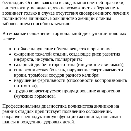
бесплодие. Основываясь на выводах многолетней практики,
гинекологи утверждают, что невозможность забеременеть
возникает только в случае отсутствия своевременного лечения
поликистоза яичников. Большинство женщин с таким
заболеванием способно к зачатию.
Возможные осложнения гормональной дисфункции половых
желез:
стойкое нарушение обмена веществ в организме;
ожирение тяжелой стадии, создающее риск развития
инфаркта, инсульта, полиартрита;
сахарный диабет второго типа (инсулиннезависимый);
гипертоническая болезнь, нарушение свертываемости
крови, тромбозы сосудов разного калибра;
нарушение фертильности (способности воспроизводить
потомство);
трудно корректируемое продуцирование андрогенов
(мужских гормонов).
Профессиональная диагностика поликистоза яичников на
ранних стадиях препятствует появлению осложнений,
сохраняет репродуктивную функцию женщины, повышает
шансы к рождению здоровых детей.