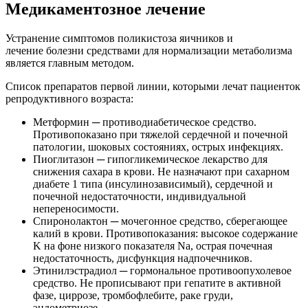
Медикаментозное лечение
Устранение симптомов поликистоза яичников и
лечение болезни средствами для нормализации метаболизма
является главным методом.
Список препаратов первой линии, которыми лечат пациенток
репродуктивного возраста:
Метформин ─ противодиабетическое средство.
Противопоказано при тяжелой сердечной и почечной
патологии, шоковых состояниях, острых инфекциях.
Пиоглитазон ─ гипогликемическое лекарство для
снижения сахара в крови. Не назначают при сахарном
диабете 1 типа (инсулинозависимый), сердечной и
почечной недостаточности, индивидуальной
непереносимости.
Спиронолактон ─ мочегонное средство, сберегающее
калий в крови. Противопоказания: высокое содержание
K на фоне низкого показателя Na, острая почечная
недостаточность, дисфункция надпочечников.
Этинилэстрадиол ─ гормональное противоопухолевое
средство. Не прописывают при гепатите в активной
фазе, циррозе, тромбофлебите, раке груди,
эндометриозе.