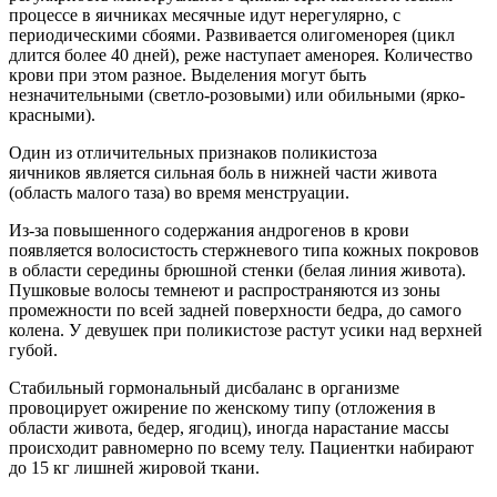
процессе в яичниках месячные идут нерегулярно, с
периодическими сбоями. Развивается олигоменорея (цикл
длится более 40 дней), реже наступает аменорея. Количество
крови при этом разное. Выделения могут быть
незначительными (светло-розовыми) или обильными (ярко-
красными).
Один из отличительных признаков поликистоза
яичников является сильная боль в нижней части живота
(область малого таза) во время менструации.
Из-за повышенного содержания андрогенов в крови
появляется волосистость стержневого типа кожных покровов
в области середины брюшной стенки (белая линия живота).
Пушковые волосы темнеют и распространяются из зоны
промежности по всей задней поверхности бедра, до самого
колена. У девушек при поликистозе растут усики над верхней
губой.
Стабильный гормональный дисбаланс в организме
провоцирует ожирение по женскому типу (отложения в
области живота, бедер, ягодиц), иногда нарастание массы
происходит равномерно по всему телу. Пациентки набирают
до 15 кг лишней жировой ткани.