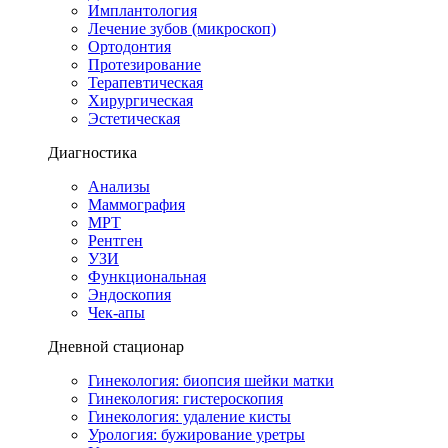
Имплантология
Лечение зубов (микроскоп)
Ортодонтия
Протезирование
Терапевтическая
Хирургическая
Эстетическая
Диагностика
Анализы
Маммография
МРТ
Рентген
УЗИ
Функциональная
Эндоскопия
Чек-апы
Дневной стационар
Гинекология: биопсия шейки матки
Гинекология: гистероскопия
Гинекология: удаление кисты
Урология: бужирование уретры