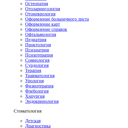
Остеопатия
Отоларингология
Отоневрология
Оформление больничного листа
Оформление карт
Оформление справок
Офтальмология
Педиатрия
Проктология
Психиатрия
Психотерапия
Сомнология
Сурдология
Терапия
Травматология
Урология
Физиотерапия
Флебология
Хирургия
Эндокринология
Стоматология
Детская
Диагностика