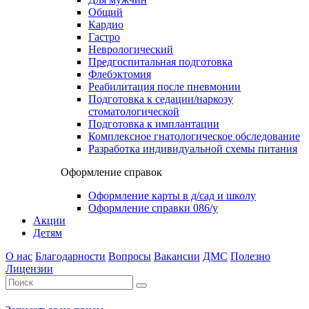
Общий
Кардио
Гастро
Неврологический
Предгоспитальная подготовка
Флебэктомия
Реабилитация после пневмонии
Подготовка к седации/наркозу
стоматологической
Подготовка к имплантации
Комплексное гнатологическое обследование
Разработка индивидуальной схемы питания
Оформление справок
Оформление карты в д/сад и школу
Оформление справки 086/у
Акции
Детям
О нас
Благодарности
Вопросы
Вакансии
ДМС
Полезно
Лицензии