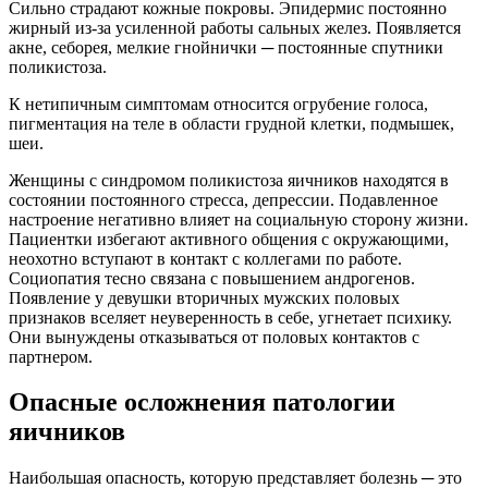
Сильно страдают кожные покровы. Эпидермис постоянно
жирный из-за усиленной работы сальных желез. Появляется
акне, себорея, мелкие гнойнички ─ постоянные спутники
поликистоза.
К нетипичным симптомам относится огрубение голоса,
пигментация на теле в области грудной клетки, подмышек,
шеи.
Женщины с синдромом поликистоза яичников находятся в
состоянии постоянного стресса, депрессии. Подавленное
настроение негативно влияет на социальную сторону жизни.
Пациентки избегают активного общения с окружающими,
неохотно вступают в контакт с коллегами по работе.
Социопатия тесно связана с повышением андрогенов.
Появление у девушки вторичных мужских половых
признаков вселяет неуверенность в себе, угнетает психику.
Они вынуждены отказываться от половых контактов с
партнером.
Опасные осложнения патологии
яичников
Наибольшая опасность, которую представляет болезнь ─ это