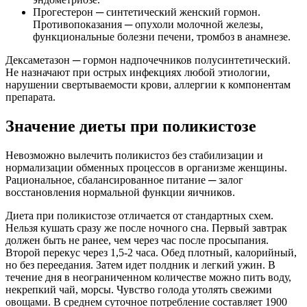
Прогестерон ─ синтетический женский гормон.
Противопоказания ─ опухоли молочной железы,
функциональные болезни печени, тромбоз в анамнезе.
Дексаметазон ─ гормон надпочечников полусинтетический.
Не назначают при острых инфекциях любой этиологии,
нарушении свертываемости крови, аллергии к компонентам
препарата.
Значение диеты при поликистозе
Невозможно вылечить поликистоз без стабилизации и
нормализации обменных процессов в организме женщины.
Рациональное, сбалансированное питание ─ залог
восстановления нормальной функции яичников.
Диета при поликистозе отличается от стандартных схем.
Нельзя кушать сразу же после ночного сна. Первый завтрак
должен быть не ранее, чем через час после просыпания.
Второй перекус через 1,5-2 часа. Обед плотный, калорийный,
но без переедания. Затем идет полдник и легкий ужин. В
течение дня в неограниченном количестве можно пить воду,
некрепкий чай, морсы. Чувство голода утолять свежими
овощами. В среднем суточное потребление составляет 1900