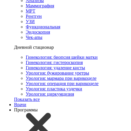
Анализы
Маммография
МРТ
Рентген
УЗИ
Функциональная
Эндоскопия
Чек-апы
Дневной стационар
Гинекология: биопсия шейки матки
Гинекология: гистероскопия
Гинекология: удаление кисты
Урология: бужирование уретры
Урология: мармара при варикоцеле
Урология: операция при варикоцеле
Урология: пластика уздечки
Урология: циркумцизия
Показать все
Врачи
Программы