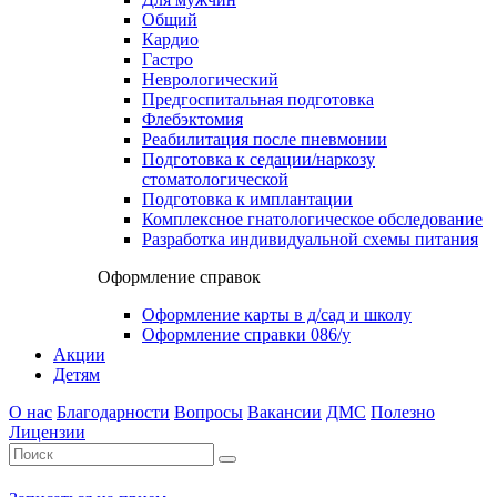
Общий
Кардио
Гастро
Неврологический
Предгоспитальная подготовка
Флебэктомия
Реабилитация после пневмонии
Подготовка к седации/наркозу
стоматологической
Подготовка к имплантации
Комплексное гнатологическое обследование
Разработка индивидуальной схемы питания
Оформление справок
Оформление карты в д/сад и школу
Оформление справки 086/у
Акции
Детям
О нас
Благодарности
Вопросы
Вакансии
ДМС
Полезно
Лицензии