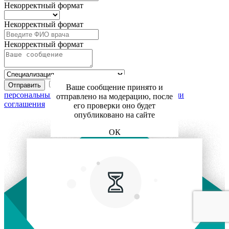
Некорректный формат
Некорректный формат
Некорректный формат
Я даю свое согласие на
обработку
Отправить
Ваше сообщение принято и
персональных данных
в соответствии с
Условиями
отправлено на модерацию, после
соглашения
его проверки оно будет
опубликовано на сайте
ОК