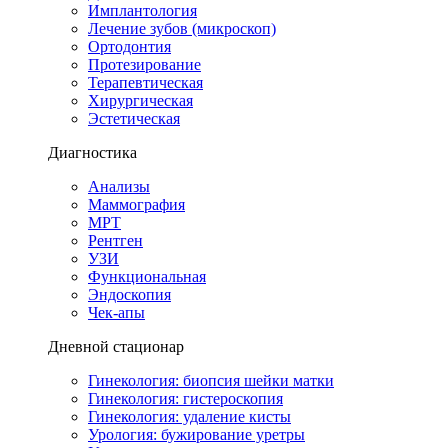
Имплантология
Лечение зубов (микроскоп)
Ортодонтия
Протезирование
Терапевтическая
Хирургическая
Эстетическая
Диагностика
Анализы
Маммография
МРТ
Рентген
УЗИ
Функциональная
Эндоскопия
Чек-апы
Дневной стационар
Гинекология: биопсия шейки матки
Гинекология: гистероскопия
Гинекология: удаление кисты
Урология: бужирование уретры