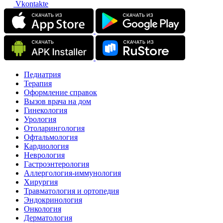
Vkontakte
Педиатрия
Терапия
Оформление справок
Вызов врача на дом
Гинекология
Урология
Отоларингология
Офтальмология
Кардиология
Неврология
Гастроэнтерология
Аллергология-иммунология
Хирургия
Травматология и ортопедия
Эндокринология
Онкология
Дерматология