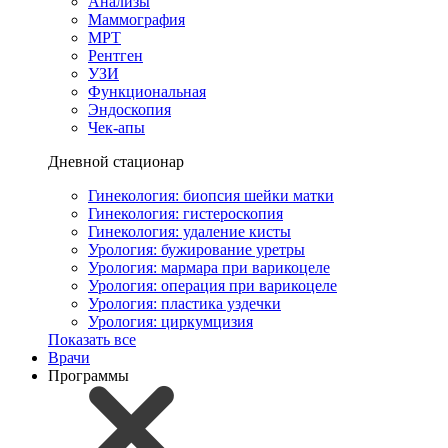
Анализы
Маммография
МРТ
Рентген
УЗИ
Функциональная
Эндоскопия
Чек-апы
Дневной стационар
Гинекология: биопсия шейки матки
Гинекология: гистероскопия
Гинекология: удаление кисты
Урология: бужирование уретры
Урология: мармара при варикоцеле
Урология: операция при варикоцеле
Урология: пластика уздечки
Урология: циркумцизия
Показать все
Врачи
Программы