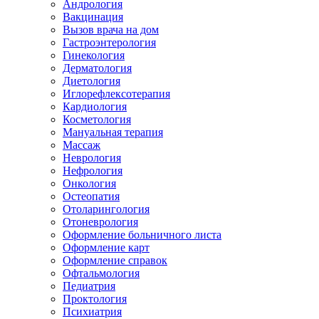
Андрология
Вакцинация
Вызов врача на дом
Гастроэнтерология
Гинекология
Дерматология
Диетология
Иглорефлексотерапия
Кардиология
Косметология
Мануальная терапия
Массаж
Неврология
Нефрология
Онкология
Остеопатия
Отоларингология
Отоневрология
Оформление больничного листа
Оформление карт
Оформление справок
Офтальмология
Педиатрия
Проктология
Психиатрия