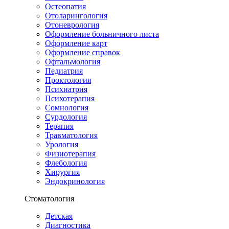
Остеопатия
Отоларингология
Отоневрология
Оформление больничного листа
Оформление карт
Оформление справок
Офтальмология
Педиатрия
Проктология
Психиатрия
Психотерапия
Сомнология
Сурдология
Терапия
Травматология
Урология
Физиотерапия
Флебология
Хирургия
Эндокринология
Стоматология
Детская
Диагностика