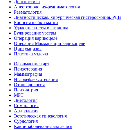
Диагностика
Анестезиология-реаниматология
Ревматология
Диагностическая, хирургическая гистероскопия, РДВ
Биопсия шейки матки
Удаление кисты влагалища
Бужирование уретры
Операция варикоцеле
Операция Мармара при варикоцеле
Циркумцизия
Пластика уздечки
Оформление карт
Психотерапия
Маммография
Иглорефлексотерапия
Отоневрология
Психиатрия
МРТ
Диетология
Сомнология
Андрология
Эстетическая гинекология
Сурдология
Какие заболевания мы лечим