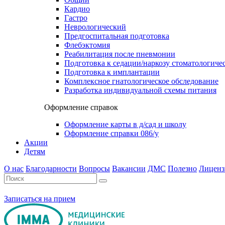
Кардио
Гастро
Неврологический
Предгоспитальная подготовка
Флебэктомия
Реабилитация после пневмонии
Подготовка к седации/наркозу стоматологиче
Подготовка к имплантации
Комплексное гнатологическое обследование
Разработка индивидуальной схемы питания
Оформление справок
Оформление карты в д/сад и школу
Оформление справки 086/у
Акции
Детям
О нас
Благодарности
Вопросы
Вакансии
ДМС
Полезно
Лиценз
Записаться на прием