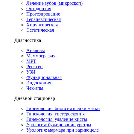
Лечение зубов (микроскоп)
Ортодонтия
Протезирование
Терапевтическая
Хирургическая
Эстетическая
Диагностика
Анализы
Маммография
МРТ
Рентген
УЗИ
Функциональная
Эндоскопия
Чек-апы
Дневной стационар
Гинекология: биопсия шейки матки
Гинекология: гистероскопия
Гинекология: удаление кисты
Урология: бужирование уретры
Урология: мармара при варикоцеле