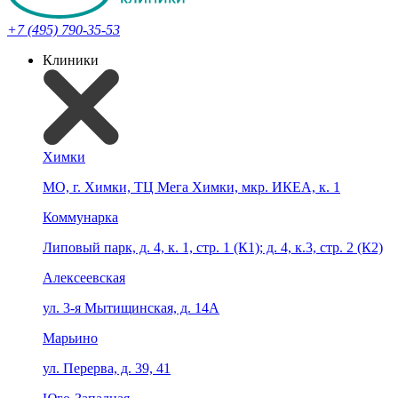
+7 (495) 790-35-53
Клиники
Химки
МО, г. Химки, ТЦ Мега Химки, мкр. ИКЕА, к. 1
Коммунарка
Липовый парк, д. 4, к. 1, стр. 1 (К1); д. 4, к.3, стр. 2 (К2)
Алексеевская
ул. 3-я Мытищинская, д. 14А
Марьино
ул. Перерва, д. 39, 41