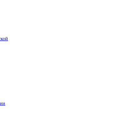
ской
ии