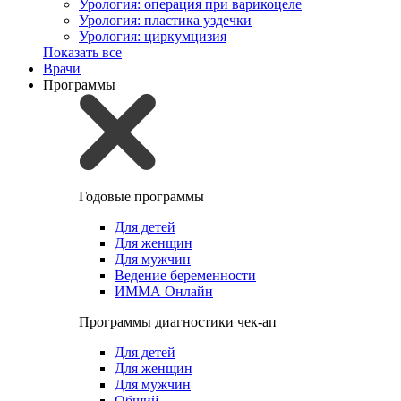
Урология: операция при варикоцеле
Урология: пластика уздечки
Урология: циркумцизия
Показать все
Врачи
Программы
Годовые программы
Для детей
Для женщин
Для мужчин
Ведение беременности
ИММА Онлайн
Программы диагностики чек-ап
Для детей
Для женщин
Для мужчин
Общий