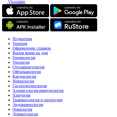
Vkontakte
Педиатрия
Терапия
Оформление справок
Вызов врача на дом
Гинекология
Урология
Отоларингология
Офтальмология
Кардиология
Неврология
Гастроэнтерология
Аллергология-иммунология
Хирургия
Травматология и ортопедия
Эндокринология
Онкология
Дерматология