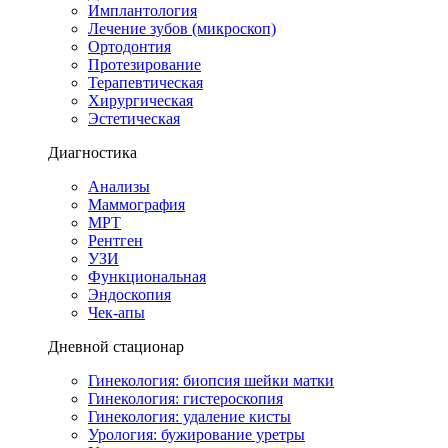
Имплантология
Лечение зубов (микроскоп)
Ортодонтия
Протезирование
Терапевтическая
Хирургическая
Эстетическая
Диагностика
Анализы
Маммография
МРТ
Рентген
УЗИ
Функциональная
Эндоскопия
Чек-апы
Дневной стационар
Гинекология: биопсия шейки матки
Гинекология: гистероскопия
Гинекология: удаление кисты
Урология: бужирование уретры