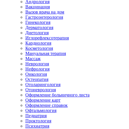
Андрология
Вакцинация
Вызов врача на дом
Гастроэнтерология
Гинекология
Дерматология
Диетология
Иглорефлексотерапия
Кардиология
Косметология
Мануальная терапия
Массаж
Неврология
Нефрология
Онкология
Остеопатия
Отоларингология
Отоневрология
Оформление больничного листа
Оформление карт
Оформление справок
Офтальмология
Педиатрия
Проктология
Психиатрия