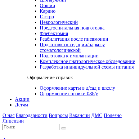
Общий
Кардио
Гастро
Неврологический
Предгоспитальная подготовка
Флебэктомия
Реабилитация после пневмонии
Подготовка к седации/наркозу
стоматологической
Подготовка к имплантации
Комплексное гнатологическое обследование
Разработка индивидуальной схемы питания
Оформление справок
Оформление карты в д/сад и школу
Оформление справки 086/у
Акции
Детям
О нас
Благодарности
Вопросы
Вакансии
ДМС
Полезно
Лицензии