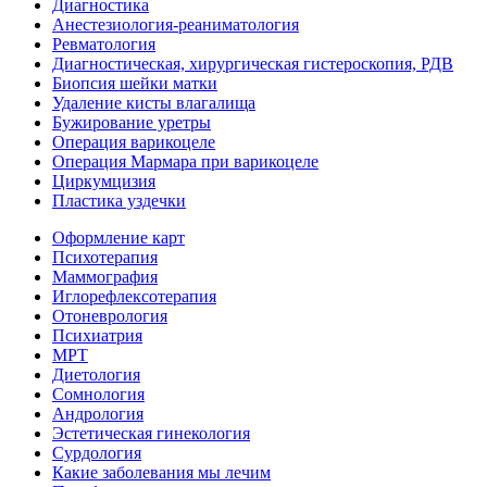
Диагностика
Анестезиология-реаниматология
Ревматология
Диагностическая, хирургическая гистероскопия, РДВ
Биопсия шейки матки
Удаление кисты влагалища
Бужирование уретры
Операция варикоцеле
Операция Мармара при варикоцеле
Циркумцизия
Пластика уздечки
Оформление карт
Психотерапия
Маммография
Иглорефлексотерапия
Отоневрология
Психиатрия
МРТ
Диетология
Сомнология
Андрология
Эстетическая гинекология
Сурдология
Какие заболевания мы лечим