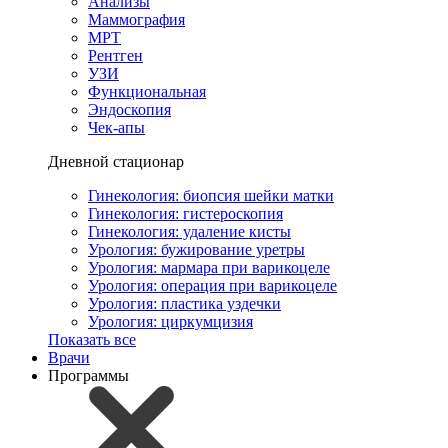
Анализы
Маммография
МРТ
Рентген
УЗИ
Функциональная
Эндоскопия
Чек-апы
Дневной стационар
Гинекология: биопсия шейки матки
Гинекология: гистероскопия
Гинекология: удаление кисты
Урология: бужирование уретры
Урология: мармара при варикоцеле
Урология: операция при варикоцеле
Урология: пластика уздечки
Урология: циркумцизия
Показать все
Врачи
Программы