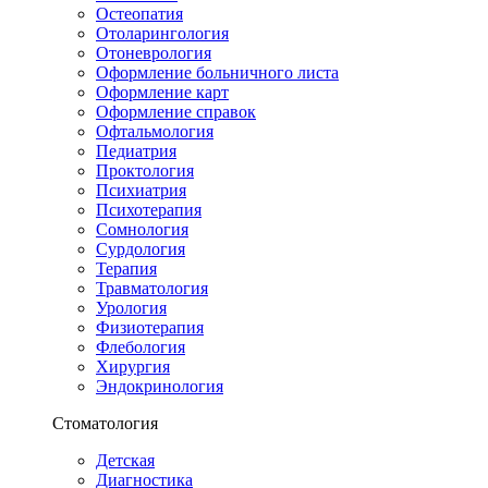
Остеопатия
Отоларингология
Отоневрология
Оформление больничного листа
Оформление карт
Оформление справок
Офтальмология
Педиатрия
Проктология
Психиатрия
Психотерапия
Сомнология
Сурдология
Терапия
Травматология
Урология
Физиотерапия
Флебология
Хирургия
Эндокринология
Стоматология
Детская
Диагностика