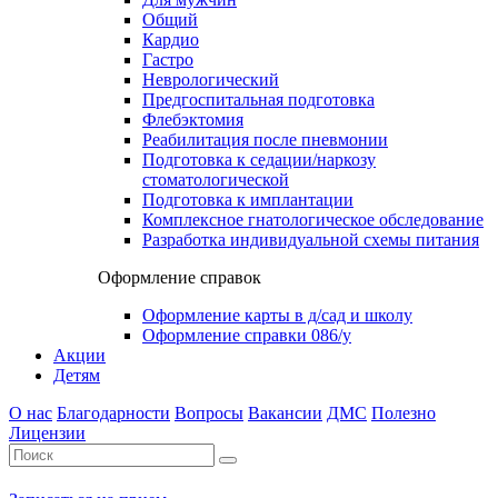
Общий
Кардио
Гастро
Неврологический
Предгоспитальная подготовка
Флебэктомия
Реабилитация после пневмонии
Подготовка к седации/наркозу
стоматологической
Подготовка к имплантации
Комплексное гнатологическое обследование
Разработка индивидуальной схемы питания
Оформление справок
Оформление карты в д/сад и школу
Оформление справки 086/у
Акции
Детям
О нас
Благодарности
Вопросы
Вакансии
ДМС
Полезно
Лицензии