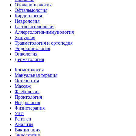
Отоларингология
Офтальмология
Кардиология
Неврология
Гастроэнтерология
Аллергология-иммунология
Хирургия
Травматология и ортопедия
Эндокринология
Онкология
Дерматология
Косметология
Мануальная терапия
Остеопатия
Массаж
Флебология
Проктология
Нефрология
Физиотерапия
УЗИ
Рентген
Анализы
Вакцинация
Эндоскопия