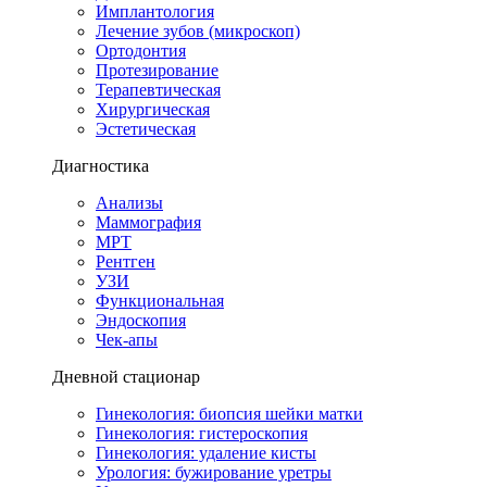
Имплантология
Лечение зубов (микроскоп)
Ортодонтия
Протезирование
Терапевтическая
Хирургическая
Эстетическая
Диагностика
Анализы
Маммография
МРТ
Рентген
УЗИ
Функциональная
Эндоскопия
Чек-апы
Дневной стационар
Гинекология: биопсия шейки матки
Гинекология: гистероскопия
Гинекология: удаление кисты
Урология: бужирование уретры