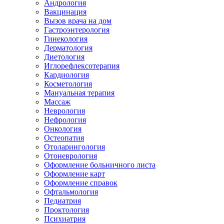
Андрология
Вакцинация
Вызов врача на дом
Гастроэнтерология
Гинекология
Дерматология
Диетология
Иглорефлексотерапия
Кардиология
Косметология
Мануальная терапия
Массаж
Неврология
Нефрология
Онкология
Остеопатия
Отоларингология
Отоневрология
Оформление больничного листа
Оформление карт
Оформление справок
Офтальмология
Педиатрия
Проктология
Психиатрия