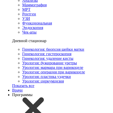
Анализы
Маммография
МРТ
Рентген
УЗИ
Функциональная
Эндоскопия
Чек-апы
Дневной стационар
Гинекология: биопсия шейки матки
Гинекология: гистероскопия
Гинекология: удаление кисты
Урология: бужирование уретры
Урология: мармара при варикоцеле
Урология: операция при варикоцеле
Урология: пластика уздечки
Урология: циркумцизия
Показать все
Врачи
Программы