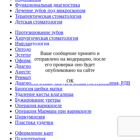
Функциональная диагностика
Лечение зубов под микроскопом
Терапевтическая стоматология
Детская стоматология
Протезирование зубов
Хирургическая стоматология
Имплантология
Ортодонтия
Ваше сообщение принято и
Эстетическая стоматология
отправлено на модерацию, после
Оформление больничного листа
его проверки оно будет
Диагностика
опубликовано на сайте
Анестезиология-реаниматология
Ревматология
ОК
Диагностическая, хирургическая гистероскопия, РДВ
Биопсия шейки матки
Удаление кисты влагалища
Бужирование уретры
Операция варикоцеле
Операция Мармара при варикоцеле
Циркумцизия
Пластика уздечки
Оформление карт
Психотерапия