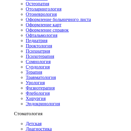
Остеопатия
Отоларингология
Отоневрология
Оформление больничного листа
Оформление карт
Оформление справок
Офтальмология
Педиатрия
Проктология
Психиатрия
Психотерапия
Сомнология
Сурдология
Терапия
Травматология
Урология
Физиотерапия
Флебология
Хирургия
Эндокринология
Стоматология
Детская
Диагностика