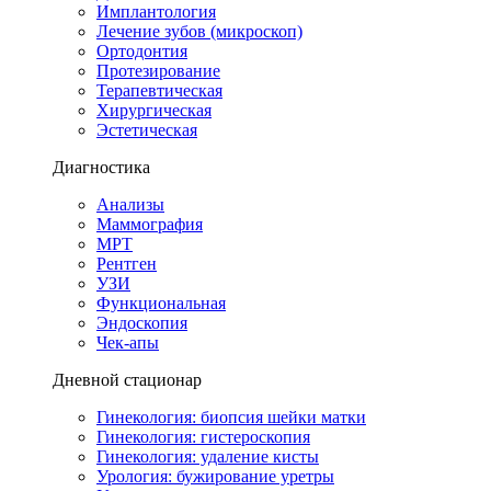
Имплантология
Лечение зубов (микроскоп)
Ортодонтия
Протезирование
Терапевтическая
Хирургическая
Эстетическая
Диагностика
Анализы
Маммография
МРТ
Рентген
УЗИ
Функциональная
Эндоскопия
Чек-апы
Дневной стационар
Гинекология: биопсия шейки матки
Гинекология: гистероскопия
Гинекология: удаление кисты
Урология: бужирование уретры