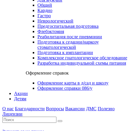
Общий
Кардио
Гастро
Неврологический
Предгоспитальная подготовка
Флебэктомия
Реабилитация после пневмонии
Подготовка к седации/наркозу
стоматологической
Подготовка к имплантации
Комплексное гнатологическое обследование
Разработка индивидуальной схемы питания
Оформление справок
Оформление карты в д/сад и школу
Оформление справки 086/у
Акции
Детям
О нас
Благодарности
Вопросы
Вакансии
ДМС
Полезно
Лицензии