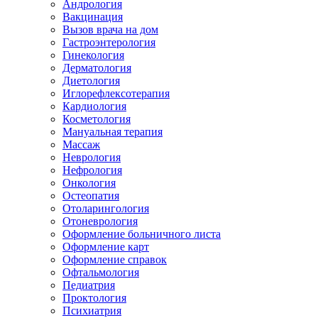
Андрология
Вакцинация
Вызов врача на дом
Гастроэнтерология
Гинекология
Дерматология
Диетология
Иглорефлексотерапия
Кардиология
Косметология
Мануальная терапия
Массаж
Неврология
Нефрология
Онкология
Остеопатия
Отоларингология
Отоневрология
Оформление больничного листа
Оформление карт
Оформление справок
Офтальмология
Педиатрия
Проктология
Психиатрия