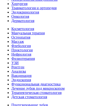
Хирургия
Травматология и ортопедия
Эндокринология
Онкология
Дерматология
Косметология
Мануальная терапия
Остеопатия
Массаж
Флебология
Проктология
Нефрология
Физиотерапия
УЗИ
Рентген
Анализы
Вакцинация
Эндоскопия
Функциональная диагностика
Лечение зубов под микроскопом
Терапевтическая стоматология
Детская стоматология
Протезирование зубов