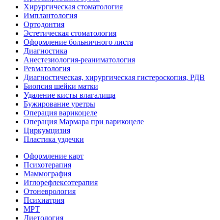
Хирургическая стоматология
Имплантология
Ортодонтия
Эстетическая стоматология
Оформление больничного листа
Диагностика
Анестезиология-реаниматология
Ревматология
Диагностическая, хирургическая гистероскопия, РДВ
Биопсия шейки матки
Удаление кисты влагалища
Бужирование уретры
Операция варикоцеле
Операция Мармара при варикоцеле
Циркумцизия
Пластика уздечки
Оформление карт
Психотерапия
Маммография
Иглорефлексотерапия
Отоневрология
Психиатрия
МРТ
Диетология