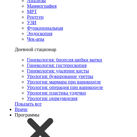
Анализы
Маммография
МРТ
Рентген
УЗИ
Функциональная
Эндоскопия
Чек-апы
Дневной стационар
Гинекология: биопсия шейки матки
Гинекология: гистероскопия
Гинекология: удаление кисты
Урология: бужирование уретры
Урология: мармара при варикоцеле
Урология: операция при варикоцеле
Урология: пластика уздечки
Урология: циркумцизия
Показать все
Врачи
Программы