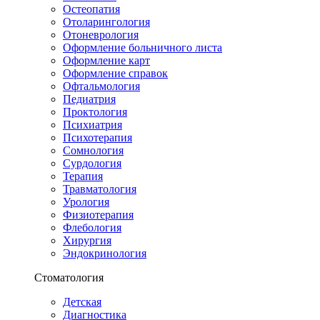
Остеопатия
Отоларингология
Отоневрология
Оформление больничного листа
Оформление карт
Оформление справок
Офтальмология
Педиатрия
Проктология
Психиатрия
Психотерапия
Сомнология
Сурдология
Терапия
Травматология
Урология
Физиотерапия
Флебология
Хирургия
Эндокринология
Стоматология
Детская
Диагностика