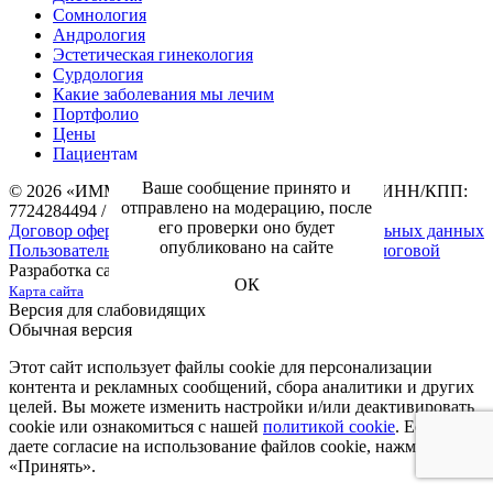
Сомнология
Андрология
Эстетическая гинекология
Сурдология
Какие заболевания мы лечим
Портфолио
Цены
Пациентам
Ваше сообщение принято и
© 2026 «ИММА» ООО «Медицинские Центры»
ИНН/КПП:
отправлено на модерацию, после
7724284494 / 771701001
его проверки оно будет
Договор оферты
Согласие на обработку персональных данных
опубликовано на сайте
Пользовательское соглашение
Документы для налоговой
Разработка сайта —
NIKOLAND
ОК
Карта сайта
Версия для слабовидящих
Обычная версия
Этот сайт использует файлы cookie для персонализации
контента и рекламных сообщений, сбора аналитики и других
целей. Вы можете изменить настройки и/или деактивировать
cookie или ознакомиться с нашей
политикой cookie
. Если вы
даете согласие на использование файлов cookie, нажмите
«Принять».