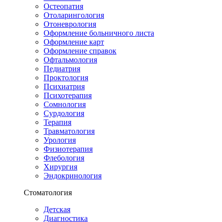
Остеопатия
Отоларингология
Отоневрология
Оформление больничного листа
Оформление карт
Оформление справок
Офтальмология
Педиатрия
Проктология
Психиатрия
Психотерапия
Сомнология
Сурдология
Терапия
Травматология
Урология
Физиотерапия
Флебология
Хирургия
Эндокринология
Стоматология
Детская
Диагностика