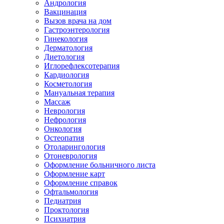
Андрология
Вакцинация
Вызов врача на дом
Гастроэнтерология
Гинекология
Дерматология
Диетология
Иглорефлексотерапия
Кардиология
Косметология
Мануальная терапия
Массаж
Неврология
Нефрология
Онкология
Остеопатия
Отоларингология
Отоневрология
Оформление больничного листа
Оформление карт
Оформление справок
Офтальмология
Педиатрия
Проктология
Психиатрия