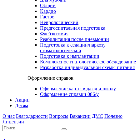
Общий
Кардио
Гастро
Неврологический
Предгоспитальная подготовка
Флебэктомия
Реабилитация после пневмонии
Подготовка к седации/наркозу
стоматологической
Подготовка к имплантации
Комплексное гнатологическое обследование
Разработка индивидуальной схемы питания
Оформление справок
Оформление карты в д/сад и школу
Оформление справки 086/у
Акции
Детям
О нас
Благодарности
Вопросы
Вакансии
ДМС
Полезно
Лицензии