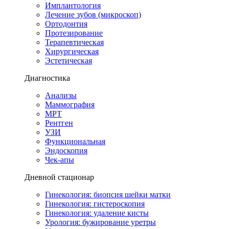
Имплантология
Лечение зубов (микроскоп)
Ортодонтия
Протезирование
Терапевтическая
Хирургическая
Эстетическая
Диагностика
Анализы
Маммография
МРТ
Рентген
УЗИ
Функциональная
Эндоскопия
Чек-апы
Дневной стационар
Гинекология: биопсия шейки матки
Гинекология: гистероскопия
Гинекология: удаление кисты
Урология: бужирование уретры