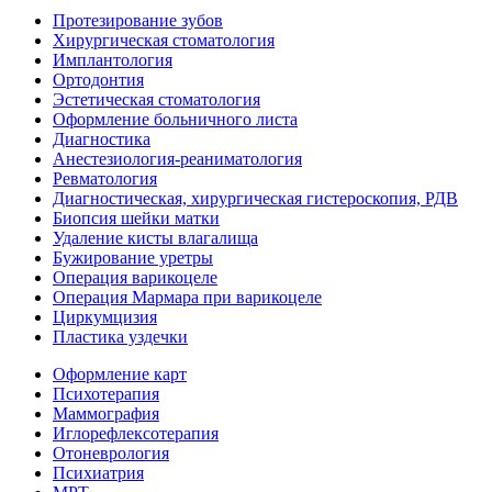
Протезирование зубов
Хирургическая стоматология
Имплантология
Ортодонтия
Эстетическая стоматология
Оформление больничного листа
Диагностика
Анестезиология-реаниматология
Ревматология
Диагностическая, хирургическая гистероскопия, РДВ
Биопсия шейки матки
Удаление кисты влагалища
Бужирование уретры
Операция варикоцеле
Операция Мармара при варикоцеле
Циркумцизия
Пластика уздечки
Оформление карт
Психотерапия
Маммография
Иглорефлексотерапия
Отоневрология
Психиатрия