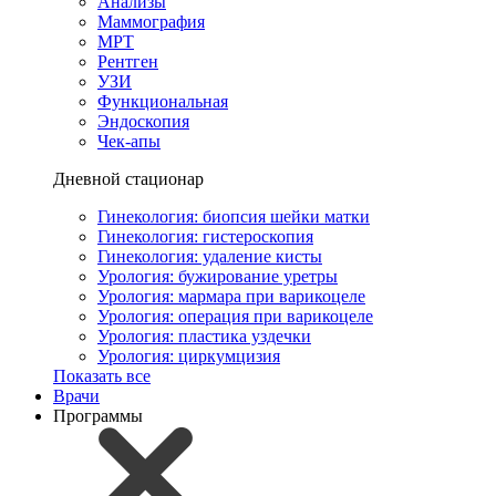
Анализы
Маммография
МРТ
Рентген
УЗИ
Функциональная
Эндоскопия
Чек-апы
Дневной стационар
Гинекология: биопсия шейки матки
Гинекология: гистероскопия
Гинекология: удаление кисты
Урология: бужирование уретры
Урология: мармара при варикоцеле
Урология: операция при варикоцеле
Урология: пластика уздечки
Урология: циркумцизия
Показать все
Врачи
Программы