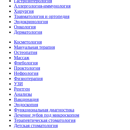
Гастроэнтерология
Аллергология-иммунология
Хирургия
Травматология и ортопедия
Эндокринология
Онкология
Дерматология
Косметология
Мануальная терапия
Остеопатия
Массаж
Флебология
Проктология
Нефрология
Физиотерапия
УЗИ
Рентген
Анализы
Вакцинация
Эндоскопия
Функциональная диагностика
Лечение зубов под микроскопом
Терапевтическая стоматология
Детская стоматология