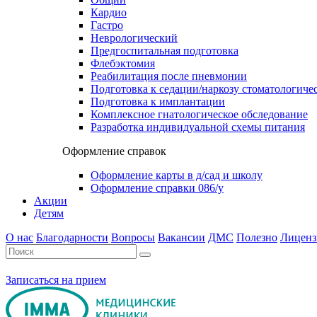
Кардио
Гастро
Неврологический
Предгоспитальная подготовка
Флебэктомия
Реабилитация после пневмонии
Подготовка к седации/наркозу стоматологиче
Подготовка к имплантации
Комплексное гнатологическое обследование
Разработка индивидуальной схемы питания
Оформление справок
Оформление карты в д/сад и школу
Оформление справки 086/у
Акции
Детям
О нас
Благодарности
Вопросы
Вакансии
ДМС
Полезно
Лиценз
Записаться на прием