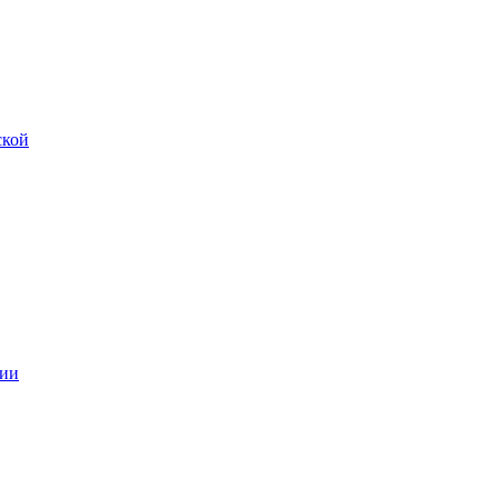
ской
ии