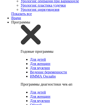
Урология: операция при варикоцеле
Урология: пластика уздечки
Урология: циркумцизия
Показать все
Врачи
Программы
Годовые программы
Для детей
Для женщин
Для мужчин
Ведение беременности
ИММА Онлайн
Программы диагностики чек-ап
Для детей
Для женщин
Для мужчин
Общий