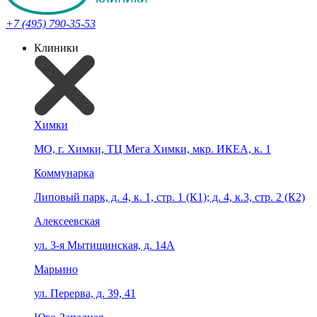
+7 (495) 790-35-53
Клиники
Химки
МО, г. Химки, ТЦ Мега Химки, мкр. ИКЕА, к. 1
Коммунарка
Липовый парк, д. 4, к. 1, стр. 1 (К1); д. 4, к.3, стр. 2 (К2)
Алексеевская
ул. 3-я Мытищинская, д. 14А
Марьино
ул. Перерва, д. 39, 41