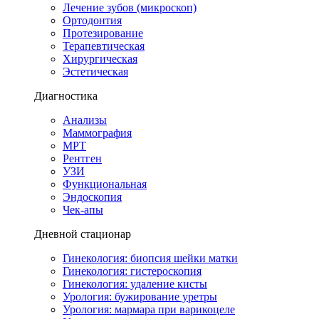
Лечение зубов (микроскоп)
Ортодонтия
Протезирование
Терапевтическая
Хирургическая
Эстетическая
Диагностика
Анализы
Маммография
МРТ
Рентген
УЗИ
Функциональная
Эндоскопия
Чек-апы
Дневной стационар
Гинекология: биопсия шейки матки
Гинекология: гистероскопия
Гинекология: удаление кисты
Урология: бужирование уретры
Урология: мармара при варикоцеле