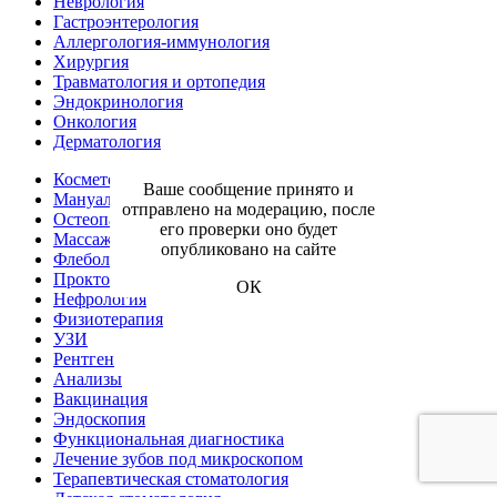
Неврология
Гастроэнтерология
Аллергология-иммунология
Хирургия
Травматология и ортопедия
Эндокринология
Онкология
Дерматология
Косметология
Ваше сообщение принято и
Мануальная терапия
отправлено на модерацию, после
Остеопатия
его проверки оно будет
Массаж
опубликовано на сайте
Флебология
Проктология
ОК
Нефрология
Физиотерапия
УЗИ
Рентген
Анализы
Вакцинация
Эндоскопия
Функциональная диагностика
Лечение зубов под микроскопом
Терапевтическая стоматология