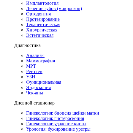
Имплантология
Лечение зубов (микроскоп)
Ортодонтия
Протезирование
Терапевтическая
Хирургическая
Эстетическая
Диагностика
Анализы
Маммография
МРТ
Рентген
УЗИ
Функциональная
Эндоскопия
Чек-апы
Дневной стационар
Гинекология: биопсия шейки матки
Гинекология: гистероскопия
Гинекология: удаление кисты
Урология: бужирование уретры