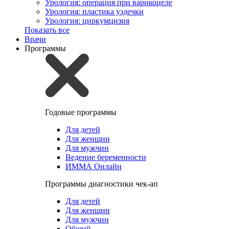
Урология: операция при варикоцеле
Урология: пластика уздечки
Урология: циркумцизия
Показать все
Врачи
Программы
Годовые программы
Для детей
Для женщин
Для мужчин
Ведение беременности
ИММА Онлайн
Программы диагностики чек-ап
Для детей
Для женщин
Для мужчин
Общий