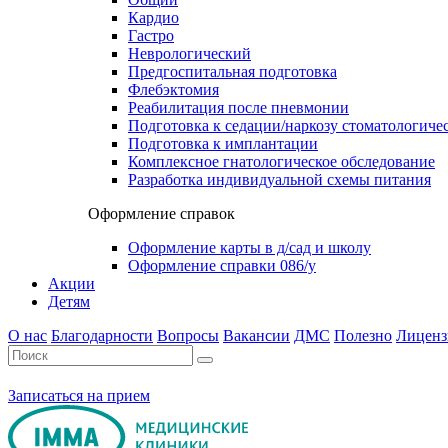
Кардио
Гастро
Неврологический
Предгоспитальная подготовка
Флебэктомия
Реабилитация после пневмонии
Подготовка к седации/наркозу стоматологиче
Подготовка к имплантации
Комплексное гнатологическое обследование
Разработка индивидуальной схемы питания
Оформление справок
Оформление карты в д/сад и школу
Оформление справки 086/у
Акции
Детям
О нас
Благодарности
Вопросы
Вакансии
ДМС
Полезно
Лиценз
Записаться на прием