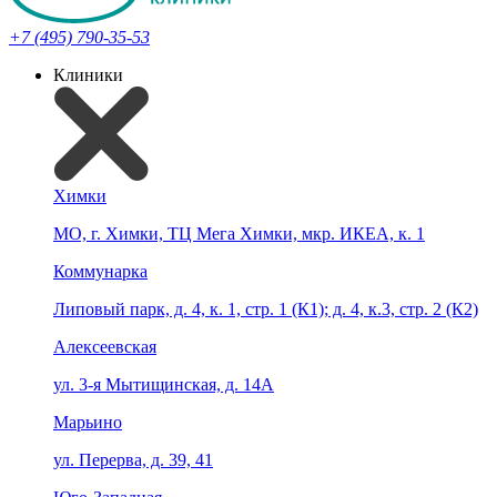
+7 (495) 790-35-53
Клиники
Химки
МО, г. Химки, ТЦ Мега Химки, мкр. ИКЕА, к. 1
Коммунарка
Липовый парк, д. 4, к. 1, стр. 1 (К1); д. 4, к.3, стр. 2 (К2)
Алексеевская
ул. 3-я Мытищинская, д. 14А
Марьино
ул. Перерва, д. 39, 41