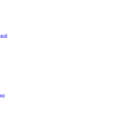
ской
ии