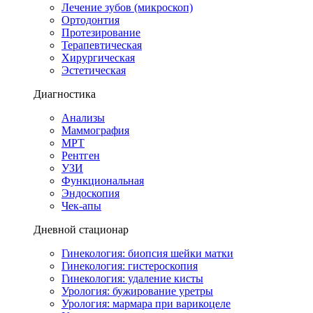
Лечение зубов (микроскоп)
Ортодонтия
Протезирование
Терапевтическая
Хирургическая
Эстетическая
Диагностика
Анализы
Маммография
МРТ
Рентген
УЗИ
Функциональная
Эндоскопия
Чек-апы
Дневной стационар
Гинекология: биопсия шейки матки
Гинекология: гистероскопия
Гинекология: удаление кисты
Урология: бужирование уретры
Урология: мармара при варикоцеле