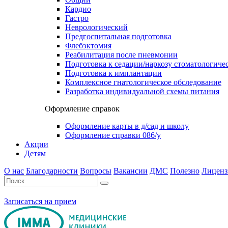
Кардио
Гастро
Неврологический
Предгоспитальная подготовка
Флебэктомия
Реабилитация после пневмонии
Подготовка к седации/наркозу стоматологиче
Подготовка к имплантации
Комплексное гнатологическое обследование
Разработка индивидуальной схемы питания
Оформление справок
Оформление карты в д/сад и школу
Оформление справки 086/у
Акции
Детям
О нас
Благодарности
Вопросы
Вакансии
ДМС
Полезно
Лиценз
Записаться на прием