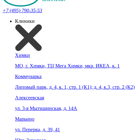
+7 (495) 790-35-53
Клиники
Химки
МО, г. Химки, ТЦ Мега Химки, мкр. ИКЕА, к. 1
Коммунарка
Липовый парк, д. 4, к. 1, стр. 1 (К1); д. 4, к.3, стр. 2 (К2)
Алексеевская
ул. 3-я Мытищинская, д. 14А
Марьино
ул. Перерва, д. 39, 41