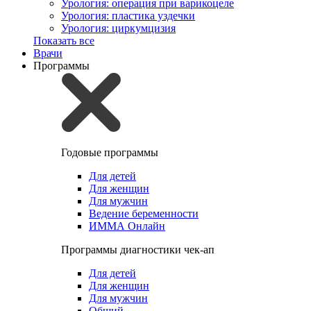
Урология: операция при варикоцеле
Урология: пластика уздечки
Урология: циркумцизия
Показать все
Врачи
Программы
Годовые программы
Для детей
Для женщин
Для мужчин
Ведение беременности
ИММА Онлайн
Программы диагностики чек-ап
Для детей
Для женщин
Для мужчин
Общий