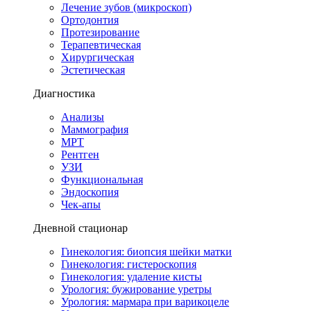
Лечение зубов (микроскоп)
Ортодонтия
Протезирование
Терапевтическая
Хирургическая
Эстетическая
Диагностика
Анализы
Маммография
МРТ
Рентген
УЗИ
Функциональная
Эндоскопия
Чек-апы
Дневной стационар
Гинекология: биопсия шейки матки
Гинекология: гистероскопия
Гинекология: удаление кисты
Урология: бужирование уретры
Урология: мармара при варикоцеле