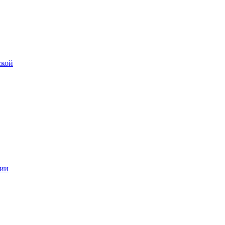
ской
ии