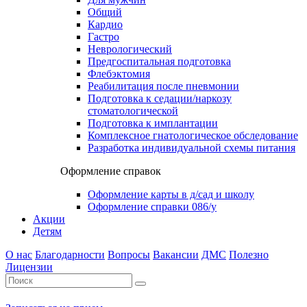
Общий
Кардио
Гастро
Неврологический
Предгоспитальная подготовка
Флебэктомия
Реабилитация после пневмонии
Подготовка к седации/наркозу
стоматологической
Подготовка к имплантации
Комплексное гнатологическое обследование
Разработка индивидуальной схемы питания
Оформление справок
Оформление карты в д/сад и школу
Оформление справки 086/у
Акции
Детям
О нас
Благодарности
Вопросы
Вакансии
ДМС
Полезно
Лицензии