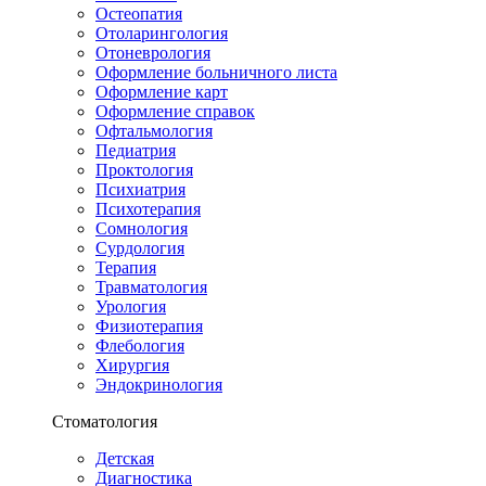
Остеопатия
Отоларингология
Отоневрология
Оформление больничного листа
Оформление карт
Оформление справок
Офтальмология
Педиатрия
Проктология
Психиатрия
Психотерапия
Сомнология
Сурдология
Терапия
Травматология
Урология
Физиотерапия
Флебология
Хирургия
Эндокринология
Стоматология
Детская
Диагностика