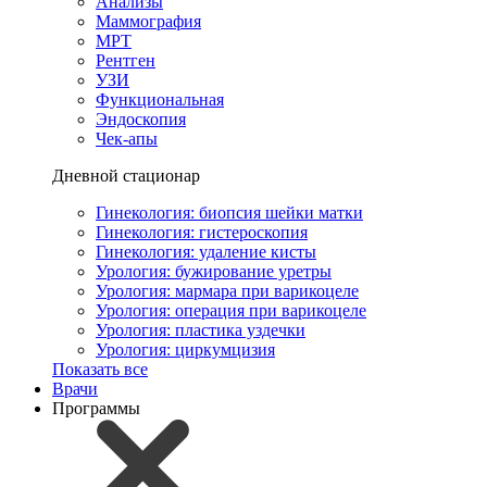
Анализы
Маммография
МРТ
Рентген
УЗИ
Функциональная
Эндоскопия
Чек-апы
Дневной стационар
Гинекология: биопсия шейки матки
Гинекология: гистероскопия
Гинекология: удаление кисты
Урология: бужирование уретры
Урология: мармара при варикоцеле
Урология: операция при варикоцеле
Урология: пластика уздечки
Урология: циркумцизия
Показать все
Врачи
Программы