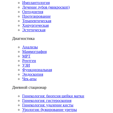
Имплантология
Лечение зубов (микроскоп)
Ортодонтия
Протезирование
Терапевтическая
Хирургическая
Эстетическая
Диагностика
Анализы
Маммография
МРТ
Рентген
УЗИ
Функциональная
Эндоскопия
Чек-апы
Дневной стационар
Гинекология: биопсия шейки матки
Гинекология: гистероскопия
Гинекология: удаление кисты
Урология: бужирование уретры