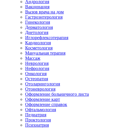
Андрология
Вакцинация
Вызов врача на дом
Гастроэнтерология
Гинекология
Дерматология
Диетология
Иглорефлексотерапия
Кардиология
Косметология
Мануальная терапия
Массаж
Неврология
Нефрология
Онкология
Остеопатия
Отоларингология
Отоневрология
Оформление больничного листа
Оформление карт
Оформление справок
Офтальмология
Педиатрия
Проктология
Психиатрия