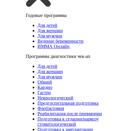
Годовые программы
Для детей
Для женщин
Для мужчин
Ведение беременности
ИММА Онлайн
Программы диагностики чек-ап
Для детей
Для женщин
Для мужчин
Общий
Кардио
Гастро
Неврологический
Предгоспитальная подготовка
Флебэктомия
Реабилитация после пневмонии
Подготовка к седации/наркозу
стоматологической
Подготовка к имплантации