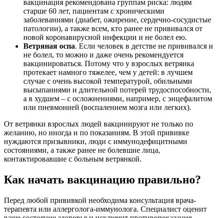
вакцинация рекомендована группам риска: людям
старше 60 лет, пациентам с хроническими
заболеваниями (диабет, ожирение, сердечно-сосудистые
патологии), а также всем, кто ранее не прививался от
новой коронавирусной инфекции и не болел ею.
Ветряная оспа
. Если человек в детстве не прививался и
не болел, то можно и даже очень рекомендуется
вакцинироваться. Потому что у взрослых ветрянка
протекает намного тяжелее, чем у детей: в лучшем
случае с очень высокой температурой, обильными
высыпаниями и длительной потерей трудоспособности,
а в худшем – с осложнениями, например, с энцефалитом
или пневмонией (воспалением мозга или легких).
От ветрянки взрослых людей вакцинируют не только по
желанию, но иногда и по показаниям. В этой прививке
нуждаются призывники, люди с иммунодефицитными
состояниями, а также ранее не болевшие лица,
контактировавшие с больным ветрянкой.
Как начать вакцинацию правильно?
Перед любой прививкой необходима консультация врача-
терапевта или аллерголога-иммунолога. Специалист оценит
ваше состояние здоровья и исключит противопоказания.