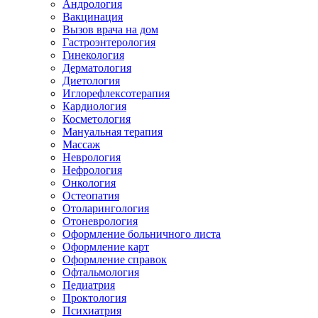
Андрология
Вакцинация
Вызов врача на дом
Гастроэнтерология
Гинекология
Дерматология
Диетология
Иглорефлексотерапия
Кардиология
Косметология
Мануальная терапия
Массаж
Неврология
Нефрология
Онкология
Остеопатия
Отоларингология
Отоневрология
Оформление больничного листа
Оформление карт
Оформление справок
Офтальмология
Педиатрия
Проктология
Психиатрия