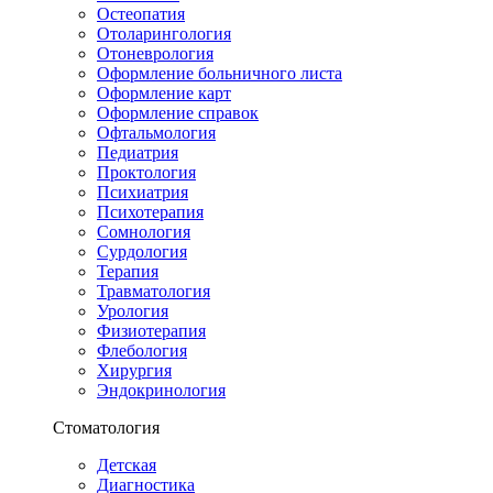
Остеопатия
Отоларингология
Отоневрология
Оформление больничного листа
Оформление карт
Оформление справок
Офтальмология
Педиатрия
Проктология
Психиатрия
Психотерапия
Сомнология
Сурдология
Терапия
Травматология
Урология
Физиотерапия
Флебология
Хирургия
Эндокринология
Стоматология
Детская
Диагностика