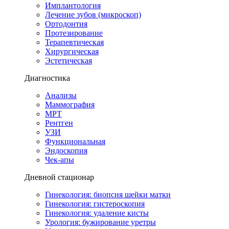
Имплантология
Лечение зубов (микроскоп)
Ортодонтия
Протезирование
Терапевтическая
Хирургическая
Эстетическая
Диагностика
Анализы
Маммография
МРТ
Рентген
УЗИ
Функциональная
Эндоскопия
Чек-апы
Дневной стационар
Гинекология: биопсия шейки матки
Гинекология: гистероскопия
Гинекология: удаление кисты
Урология: бужирование уретры