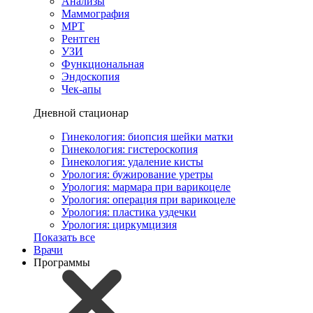
Анализы
Маммография
МРТ
Рентген
УЗИ
Функциональная
Эндоскопия
Чек-апы
Дневной стационар
Гинекология: биопсия шейки матки
Гинекология: гистероскопия
Гинекология: удаление кисты
Урология: бужирование уретры
Урология: мармара при варикоцеле
Урология: операция при варикоцеле
Урология: пластика уздечки
Урология: циркумцизия
Показать все
Врачи
Программы