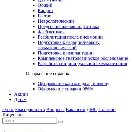
Общий
Кардио
Гастро
Неврологический
Предгоспитальная подготовка
Флебэктомия
Реабилитация после пневмонии
Подготовка к седации/наркозу
стоматологической
Подготовка к имплантации
Комплексное гнатологическое обследование
Разработка индивидуальной схемы питания
Оформление справок
Оформление карты в д/сад и школу
Оформление справки 086/у
Акции
Детям
О нас
Благодарности
Вопросы
Вакансии
ДМС
Полезно
Лицензии