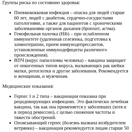
Группы риска по состоянию здоровья:
Пневмококковая инфекция – опасна для людей старше
60 лет, людей с диабетом, сердечно-сосудистыми
патологиями, а также для пациентов с хроническими
заболеваниями органов дыхания (бронхит, астма).
Гемофильная палочка (Hib) – при ослабленном
иммунитете (удаленная селезенка, подготовка к
химиотерапии, прием иммунодепрессантов,
установленные иммунодефициты различного
происхождения).
ВПЧ (вирус папилломы человека) – вакцина защищает
от онкогенных типов вируса, вызывающих рак шейки
матки, ротоглотки и другие заболевания. Рекомендуется
и женщинам, и мужчинам.
Медицинские показания:
Герпес 1 и 2 типа – вакцинация показана при
рецидивирующих инфекциях. Это фактически лечебная
вакцина, так как она применяется у заболевших (хотя и
в период ремиссии), с целью снижения частоты и
тяжести обострений.
Опоясывающий герпес (болезнь вызвана возбудителем
ветрянки) – вакцинация рекомендуется лицам старше 50