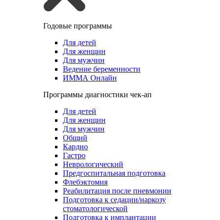
Годовые программы
Для детей
Для женщин
Для мужчин
Ведение беременности
ИММА Онлайн
Программы диагностики чек-ап
Для детей
Для женщин
Для мужчин
Общий
Кардио
Гастро
Неврологический
Предгоспитальная подготовка
Флебэктомия
Реабилитация после пневмонии
Подготовка к седации/наркозу
стоматологической
Подготовка к имплантации