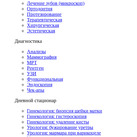
Лечение зубов (микроскоп)
Ортодонтия
Протезирование
Терапевтическая
Хирургическая
Эстетическая
Диагностика
Анализы
Маммография
МРТ
Рентген
УЗИ
Функциональная
Эндоскопия
Чек-апы
Дневной стационар
Гинекология: биопсия шейки матки
Гинекология: гистероскопия
Гинекология: удаление кисты
Урология: бужирование уретры
Урология: мармара при варикоцеле