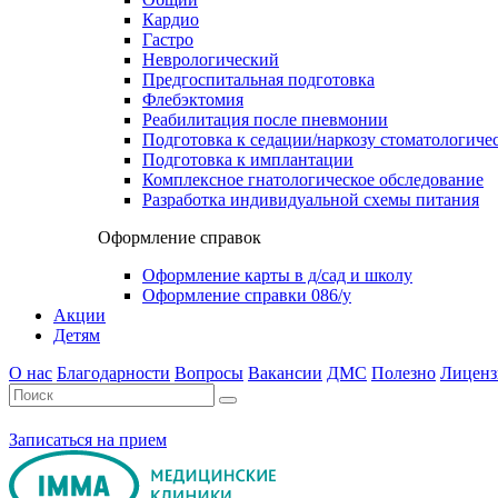
Кардио
Гастро
Неврологический
Предгоспитальная подготовка
Флебэктомия
Реабилитация после пневмонии
Подготовка к седации/наркозу стоматологиче
Подготовка к имплантации
Комплексное гнатологическое обследование
Разработка индивидуальной схемы питания
Оформление справок
Оформление карты в д/сад и школу
Оформление справки 086/у
Акции
Детям
О нас
Благодарности
Вопросы
Вакансии
ДМС
Полезно
Лиценз
Записаться на прием