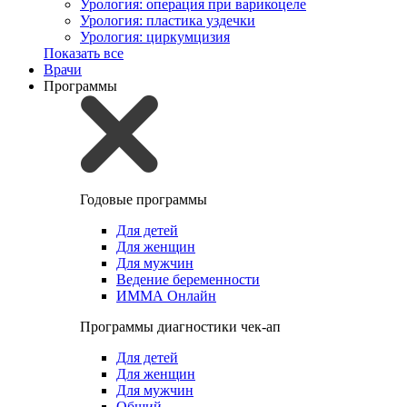
Урология: операция при варикоцеле
Урология: пластика уздечки
Урология: циркумцизия
Показать все
Врачи
Программы
Годовые программы
Для детей
Для женщин
Для мужчин
Ведение беременности
ИММА Онлайн
Программы диагностики чек-ап
Для детей
Для женщин
Для мужчин
Общий