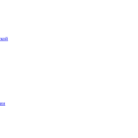
ской
ии