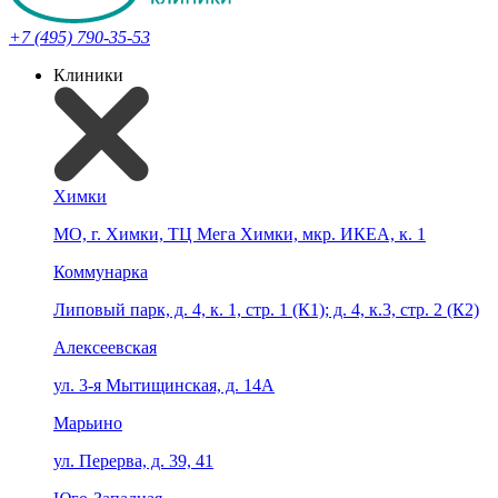
+7 (495) 790-35-53
Клиники
Химки
МО, г. Химки, ТЦ Мега Химки, мкр. ИКЕА, к. 1
Коммунарка
Липовый парк, д. 4, к. 1, стр. 1 (К1); д. 4, к.3, стр. 2 (К2)
Алексеевская
ул. 3-я Мытищинская, д. 14А
Марьино
ул. Перерва, д. 39, 41