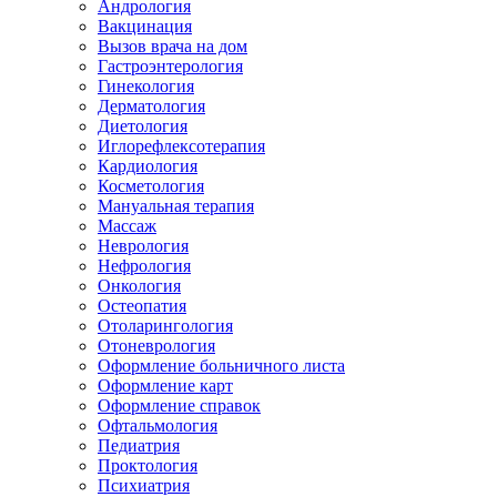
Андрология
Вакцинация
Вызов врача на дом
Гастроэнтерология
Гинекология
Дерматология
Диетология
Иглорефлексотерапия
Кардиология
Косметология
Мануальная терапия
Массаж
Неврология
Нефрология
Онкология
Остеопатия
Отоларингология
Отоневрология
Оформление больничного листа
Оформление карт
Оформление справок
Офтальмология
Педиатрия
Проктология
Психиатрия