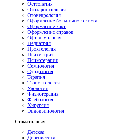
Остеопатия
Отоларингология
Отоневрология
Оформление больничного листа
Оформление карт
Оформление справок
Офтальмология
Педиатрия
Проктология
Психиатрия
Психотерапия
Сомнология
Сурдология
Терапия
Травматология
Урология
Физиотерапия
Флебология
Хирургия
Эндокринология
Стоматология
Детская
Диагностика