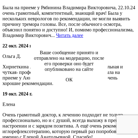
Была на приеме у Рябинина Владимира Викторовича, 22.10.24
очень грамотный, компетентный, знающий врач! Была у
нескольких неврологов по рекомендации, не могли выявить
причину тремора головы. Все, после обычного осмотра,
объяснил понятно и доступно! И, помимо профессионализма,
Владимир Викторович...
Читать далее
22 окт. 2024 г.
Ваше сообщение принято и
Ольга Д.
отправлено на модерацию, после
его проверки оно будет
Хирнеткина А.Ф. - лучший врач ! Очень внимательная и
опубликовано на сайте
чуткая- профессионал с большой буквы. Также была на
приеме у Аюны Федоровны с детьми, получила очень
ОК
хорошие рекомендации.
19 окт. 2024 г.
Елена
Очень грамотный доктор, к лечению подходит не только
профессионально, но и с душой, всегда выхожу в прекрасном
настроении и с зарядом позитива. А ещё очень рекомендую
иглорефлексотерапию, которую первый раз попробовала
именно с Еленой Анатольевной. Спасибо!