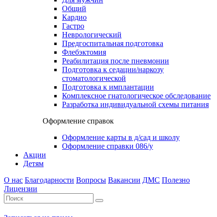
Общий
Кардио
Гастро
Неврологический
Предгоспитальная подготовка
Флебэктомия
Реабилитация после пневмонии
Подготовка к седации/наркозу
стоматологической
Подготовка к имплантации
Комплексное гнатологическое обследование
Разработка индивидуальной схемы питания
Оформление справок
Оформление карты в д/сад и школу
Оформление справки 086/у
Акции
Детям
О нас
Благодарности
Вопросы
Вакансии
ДМС
Полезно
Лицензии