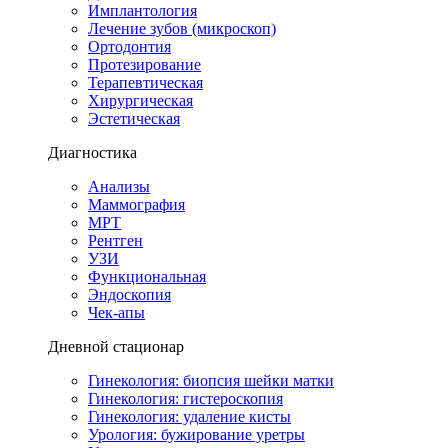
Имплантология
Лечение зубов (микроскоп)
Ортодонтия
Протезирование
Терапевтическая
Хирургическая
Эстетическая
Диагностика
Анализы
Маммография
МРТ
Рентген
УЗИ
Функциональная
Эндоскопия
Чек-апы
Дневной стационар
Гинекология: биопсия шейки матки
Гинекология: гистероскопия
Гинекология: удаление кисты
Урология: бужирование уретры