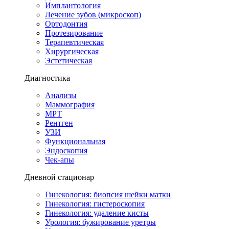
Имплантология
Лечение зубов (микроскоп)
Ортодонтия
Протезирование
Терапевтическая
Хирургическая
Эстетическая
Диагностика
Анализы
Маммография
МРТ
Рентген
УЗИ
Функциональная
Эндоскопия
Чек-апы
Дневной стационар
Гинекология: биопсия шейки матки
Гинекология: гистероскопия
Гинекология: удаление кисты
Урология: бужирование уретры