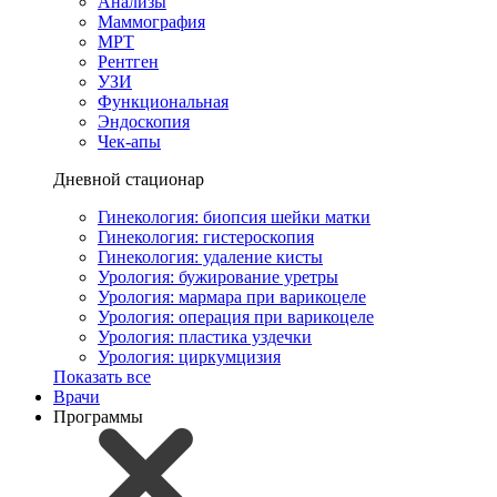
Анализы
Маммография
МРТ
Рентген
УЗИ
Функциональная
Эндоскопия
Чек-апы
Дневной стационар
Гинекология: биопсия шейки матки
Гинекология: гистероскопия
Гинекология: удаление кисты
Урология: бужирование уретры
Урология: мармара при варикоцеле
Урология: операция при варикоцеле
Урология: пластика уздечки
Урология: циркумцизия
Показать все
Врачи
Программы