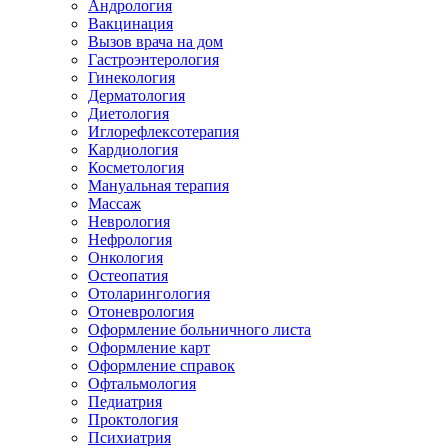
Андрология
Вакцинация
Вызов врача на дом
Гастроэнтерология
Гинекология
Дерматология
Диетология
Иглорефлексотерапия
Кардиология
Косметология
Мануальная терапия
Массаж
Неврология
Нефрология
Онкология
Остеопатия
Отоларингология
Отоневрология
Оформление больничного листа
Оформление карт
Оформление справок
Офтальмология
Педиатрия
Проктология
Психиатрия