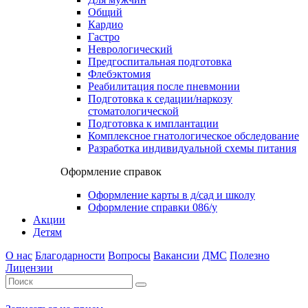
Общий
Кардио
Гастро
Неврологический
Предгоспитальная подготовка
Флебэктомия
Реабилитация после пневмонии
Подготовка к седации/наркозу
стоматологической
Подготовка к имплантации
Комплексное гнатологическое обследование
Разработка индивидуальной схемы питания
Оформление справок
Оформление карты в д/сад и школу
Оформление справки 086/у
Акции
Детям
О нас
Благодарности
Вопросы
Вакансии
ДМС
Полезно
Лицензии