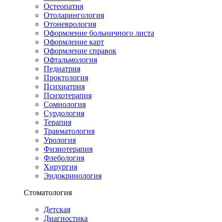
Остеопатия
Отоларингология
Отоневрология
Оформление больничного листа
Оформление карт
Оформление справок
Офтальмология
Педиатрия
Проктология
Психиатрия
Психотерапия
Сомнология
Сурдология
Терапия
Травматология
Урология
Физиотерапия
Флебология
Хирургия
Эндокринология
Стоматология
Детская
Диагностика