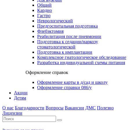
Общий
Кардио
Гастро
Неврологический
Предгоспитальная подготовка
Флебэктомия
Реабилитация после пневмонии
Подготовка к седации/наркозу
стоматологической
Подготовка к имплантации
Комплексное гнатологическое обследование
Разработка индивидуальной схемы питания
Оформление справок
Оформление карты в д/сад и школу
Оформление справки 086/у
Акции
Детям
О нас
Благодарности
Вопросы
Вакансии
ДМС
Полезно
Лицензии