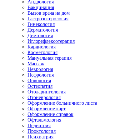
Андрология
Вакцинация
Вызов врача на дом
Гастроэнтерология
Гинекология
Дерматология
Диетология
Иглорефлексотерапия
Кардиология
Косметология
Мануальная терапия
Массаж
Неврология
Нефрология
Онкология
Остеопатия
Отоларингология
Отоневрология
Оформление больничного листа
Оформление карт
Оформление справок
Офтальмология
Педиатрия
Проктология
Психиатрия