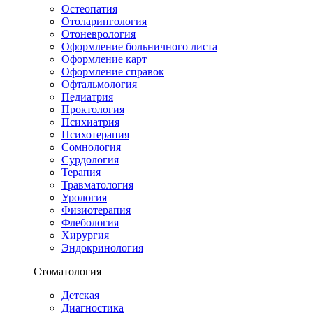
Остеопатия
Отоларингология
Отоневрология
Оформление больничного листа
Оформление карт
Оформление справок
Офтальмология
Педиатрия
Проктология
Психиатрия
Психотерапия
Сомнология
Сурдология
Терапия
Травматология
Урология
Физиотерапия
Флебология
Хирургия
Эндокринология
Стоматология
Детская
Диагностика