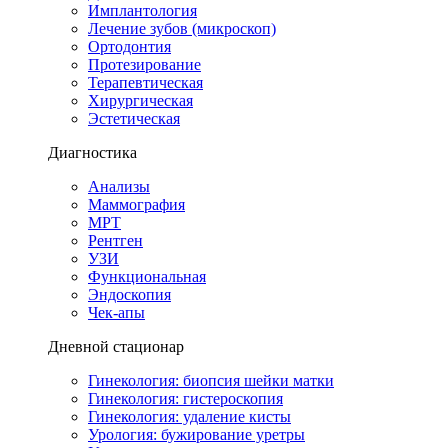
Имплантология
Лечение зубов (микроскоп)
Ортодонтия
Протезирование
Терапевтическая
Хирургическая
Эстетическая
Диагностика
Анализы
Маммография
МРТ
Рентген
УЗИ
Функциональная
Эндоскопия
Чек-апы
Дневной стационар
Гинекология: биопсия шейки матки
Гинекология: гистероскопия
Гинекология: удаление кисты
Урология: бужирование уретры