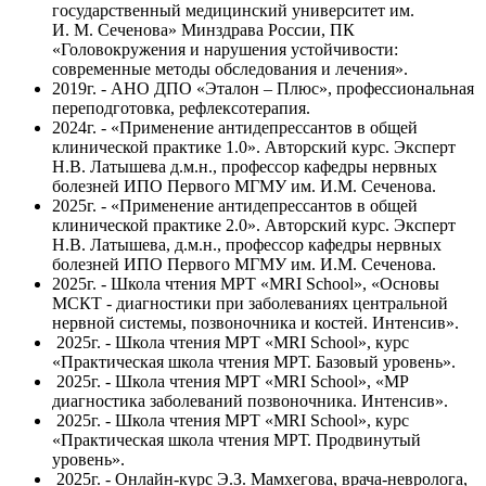
государственный медицинский университет им.
И. М. Сеченова» Минздрава России, ПК
«Головокружения и нарушения устойчивости:
современные методы обследования и лечения».
2019г. - АНО ДПО «Эталон – Плюс», профессиональная
переподготовка, рефлексотерапия.
2024г. - «Применение антидепрессантов в общей
клинической практике 1.0». Авторский курс. Эксперт
Н.В. Латышева д.м.н., профессор кафедры нервных
болезней ИПО Первого МГМУ им. И.М. Сеченова.
2025г. - «Применение антидепрессантов в общей
клинической практике 2.0». Авторский курс. Эксперт
Н.В. Латышева, д.м.н., профессор кафедры нервных
болезней ИПО Первого МГМУ им. И.М. Сеченова.
2025г. -
Школа чтения МРТ «
MRI School», «Основы
МСКТ - диагностики при заболеваниях центральной
нервной системы, позвоночника и костей. Интенсив».
2025г. - Школа чтения МРТ «MRI School», курс
«Практическая школа чтения МРТ. Базовый уровень».
2025г. - Школа чтения МРТ «MRI School», «МР
диагностика заболеваний позвоночника. Интенсив».
2025г. - Школа чтения МРТ «MRI School», курс
«Практическая школа чтения МРТ. Продвинутый
уровень».
2025г. - Онлайн-курс Э.З. Мамхегова, врача-невролога,