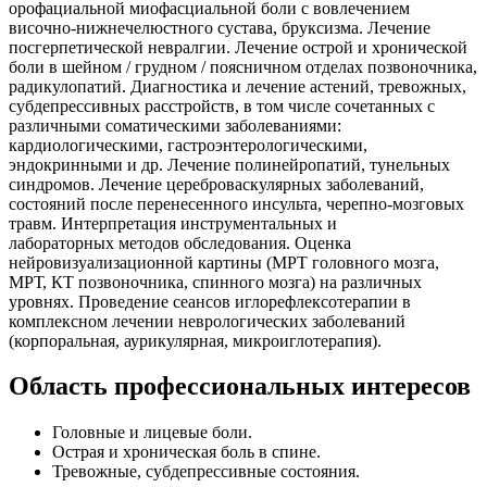
орофациальной миофасциальной боли с вовлечением
височно-нижнечелюстного сустава, бруксизма. Лечение
посгерпетической невралгии. Лечение острой и хронической
боли в шейном / грудном / поясничном отделах позвоночника,
радикулопатий. Диагностика и лечение астений, тревожных,
субдепрессивных расстройств, в том числе сочетанных с
различными соматическими заболеваниями:
кардиологическими, гастроэнтерологическими,
эндокринными и др. Лечение полинейропатий, тунельных
синдромов. Лечение цереброваскулярных заболеваний,
состояний после перенесенного инсульта, черепно-мозговых
травм. Интерпретация инструментальных и
лабораторных методов обследования. Оценка
нейровизуализационной картины (МРТ головного мозга,
МРТ, КТ позвоночника, спинного мозга) на различных
уровнях. Проведение сеансов иглорефлексотерапии в
комплексном лечении неврологических заболеваний
(корпоральная, аурикулярная, микроиглотерапия).
Область профессиональных интересов
Головные и лицевые боли.
Острая и хроническая боль в спине.
Тревожные, субдепрессивные состояния.