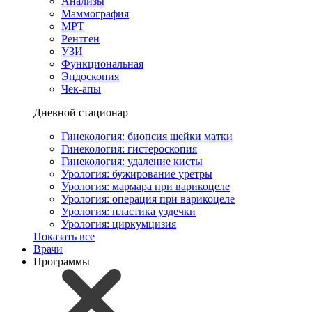
Анализы
Маммография
МРТ
Рентген
УЗИ
Функциональная
Эндоскопия
Чек-апы
Дневной стационар
Гинекология: биопсия шейки матки
Гинекология: гистероскопия
Гинекология: удаление кисты
Урология: бужирование уретры
Урология: мармара при варикоцеле
Урология: операция при варикоцеле
Урология: пластика уздечки
Урология: циркумцизия
Показать все
Врачи
Программы