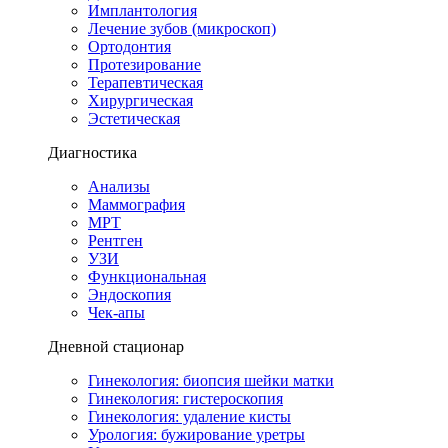
Имплантология
Лечение зубов (микроскоп)
Ортодонтия
Протезирование
Терапевтическая
Хирургическая
Эстетическая
Диагностика
Анализы
Маммография
МРТ
Рентген
УЗИ
Функциональная
Эндоскопия
Чек-апы
Дневной стационар
Гинекология: биопсия шейки матки
Гинекология: гистероскопия
Гинекология: удаление кисты
Урология: бужирование уретры