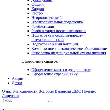
Общий
Кардио
Гастро
Неврологический
Предгоспитальная подготовка
Флебэктомия
Реабилитация после пневмонии
Подготовка к седации/наркозу
стоматологической
Подготовка к имплантации
Комплексное гнатологическое обследование
Разработка индивидуальной схемы питания
Оформление справок
Оформление карты в д/сад и школу
Оформление справки 086/у
Акции
Детям
О нас
Благодарности
Вопросы
Вакансии
ДМС
Полезно
Лицензии