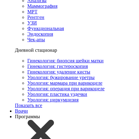
Анализы
Маммография
МРТ
Рентген
УЗИ
Функциональная
Эндоскопия
Чек-апы
Дневной стационар
Гинекология: биопсия шейки матки
Гинекология: гистероскопия
Гинекология: удаление кисты
Урология: бужирование уретры
Урология: мармара при варикоцеле
Урология: операция при варикоцеле
Урология: пластика уздечки
Урология: циркумцизия
Показать все
Врачи
Программы