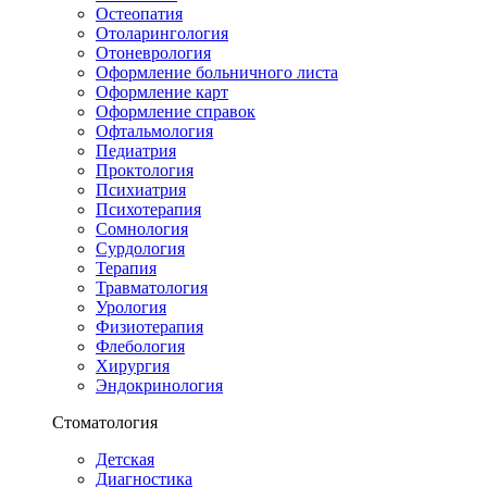
Остеопатия
Отоларингология
Отоневрология
Оформление больничного листа
Оформление карт
Оформление справок
Офтальмология
Педиатрия
Проктология
Психиатрия
Психотерапия
Сомнология
Сурдология
Терапия
Травматология
Урология
Физиотерапия
Флебология
Хирургия
Эндокринология
Стоматология
Детская
Диагностика