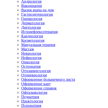
Андрология
Вакцинация
Вызов врача на дом
Гастроэнтерология
Гинекология
Дерматология
Диетология
Иглорефлексотерапия
Кардиология
Косметология
Мануальная терапия
Массаж
Неврология
Нефрология
Онкология
Остеопатия
Отоларингология
Отоневрология
Оформление больничного листа
Оформление карт
Оформление справок
Офтальмология
Педиатрия
Проктология
Психиатрия