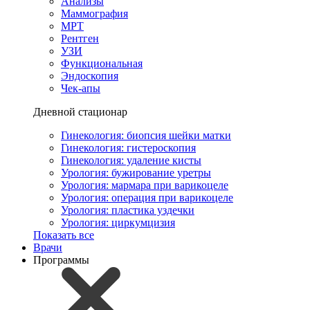
Анализы
Маммография
МРТ
Рентген
УЗИ
Функциональная
Эндоскопия
Чек-апы
Дневной стационар
Гинекология: биопсия шейки матки
Гинекология: гистероскопия
Гинекология: удаление кисты
Урология: бужирование уретры
Урология: мармара при варикоцеле
Урология: операция при варикоцеле
Урология: пластика уздечки
Урология: циркумцизия
Показать все
Врачи
Программы