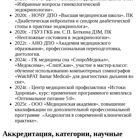
«Избранные вопросы гинекологической
эндокринологии».
2020г. - НОЧУ ДПО «Высшая медицинская школа», ПК
«Диабетическая нейропатия и синдром диабетической
стопы в практике эндокринолога».
2020г. - ГБУЗ ГКБ им. С.П. Боткина ДЗМ, ПК
«Неотложные состояния в эндокринологии».
2022г. - АНО ДПО «Академия медицинского
образования», профессиональная переподготовка,
диетология.
2024г. - ГК медицины сна «СпироМедикал»,
«Медоксима», «СлипСкан», участие в мастер-классе:
обучение использованию компьютерных сомнографов
«WatchPAT Itamar Medical» для диагностики дыхания во
сне».
2024г. - Центр медицинской профилактики «Истоки
Здоровья», курс: применение программного комплекса
«Оптимальное питание 5:0».
2025г. - ООО «Медицинская академия», повышение
квалификации по дополнительной профессиональной
прогграмме
Андрология в современной клинической
«
практике».
Аккредитация, категории, научные