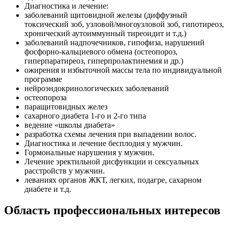
Диагностика и лечение:
заболеваний щитовидной железы (диффузный
токсический зоб, узловой/многоузловой зоб, гипотиреоз,
хронический аутоиммунный тиреоидит и т.д.)
заболеваний надпочечников, гипофиза, нарушений
фосфорно-кальциевого обмена (остеопороз,
гиперпаратиреоз, гиперпролактинемия и др.)
ожирения и избыточной массы тела по индивидуальной
программе
нейроэндокринологических заболеваний
остеопороза
паращитовидных желез
сахарного диабета 1-го и 2-го типа
ведение «школы диабета»
разработка схемы лечения при выпадении волос.
Диагностика и лечение бесплодия у мужчин.
Гормональные нарушения у мужчин.
Лечение эректильной дисфункции и сексуальных
расстройств у мужчин.
леваниях органов ЖКТ, легких, подагре, сахарном
диабете и т.д.
Область профессиональных интересов