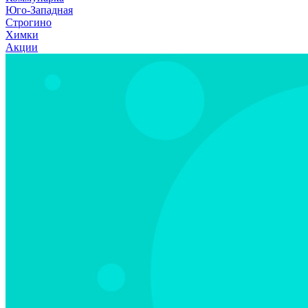
Юго-Западная
Строгино
Химки
Акции