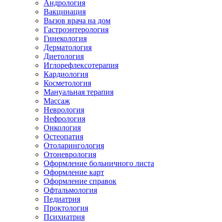
Андрология
Вакцинация
Вызов врача на дом
Гастроэнтерология
Гинекология
Дерматология
Диетология
Иглорефлексотерапия
Кардиология
Косметология
Мануальная терапия
Массаж
Неврология
Нефрология
Онкология
Остеопатия
Отоларингология
Отоневрология
Оформление больничного листа
Оформление карт
Оформление справок
Офтальмология
Педиатрия
Проктология
Психиатрия