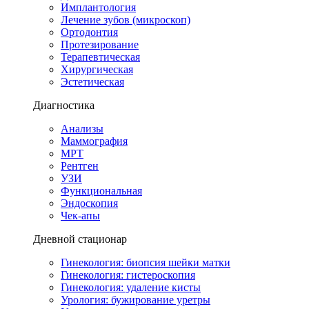
Имплантология
Лечение зубов (микроскоп)
Ортодонтия
Протезирование
Терапевтическая
Хирургическая
Эстетическая
Диагностика
Анализы
Маммография
МРТ
Рентген
УЗИ
Функциональная
Эндоскопия
Чек-апы
Дневной стационар
Гинекология: биопсия шейки матки
Гинекология: гистероскопия
Гинекология: удаление кисты
Урология: бужирование уретры