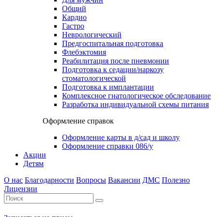
Общий
Кардио
Гастро
Неврологический
Предгоспитальная подготовка
Флебэктомия
Реабилитация после пневмонии
Подготовка к седации/наркозу
стоматологической
Подготовка к имплантации
Комплексное гнатологическое обследование
Разработка индивидуальной схемы питания
Оформление справок
Оформление карты в д/сад и школу
Оформление справки 086/у
Акции
Детям
О нас
Благодарности
Вопросы
Вакансии
ДМС
Полезно
Лицензии