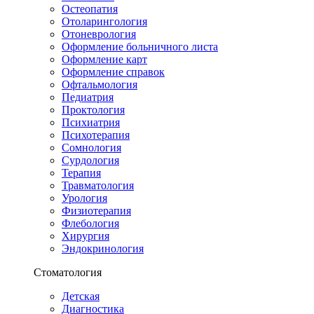
Остеопатия
Отоларингология
Отоневрология
Оформление больничного листа
Оформление карт
Оформление справок
Офтальмология
Педиатрия
Проктология
Психиатрия
Психотерапия
Сомнология
Сурдология
Терапия
Травматология
Урология
Физиотерапия
Флебология
Хирургия
Эндокринология
Стоматология
Детская
Диагностика