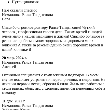
Нутрициология.
Нам сказали спасибо
Исмаилова Раиса Тапдыговна
Вера
Спасибо огромное доктору Раисе Тапдыговне! Чуткий
человек , профессионал своего дела! Таких врачей и людей
очень мало в нашей медицине и жизни! Спасибо большое за
решение проблем с моим здоровьем и здоровьем моих
близких! А также за рекомендацию очень хороших врачей в
вашей клинике )!
20 мар. 2024 г.
Исмаилова Раиса Тапдыговна
Алексей
Отличный специалист с комплексным подходом. В моем
случае помогает устранить и первопричины, и следствия. На
лечении первый месяц, сбросил 6 кило. Жаль что работаем в
столь разных областях, с удовольствием бы переманил себе в
команду.
11 дек. 2022 г.
Исмаилова Раиса Тапдыговна
Забалуева Юлия