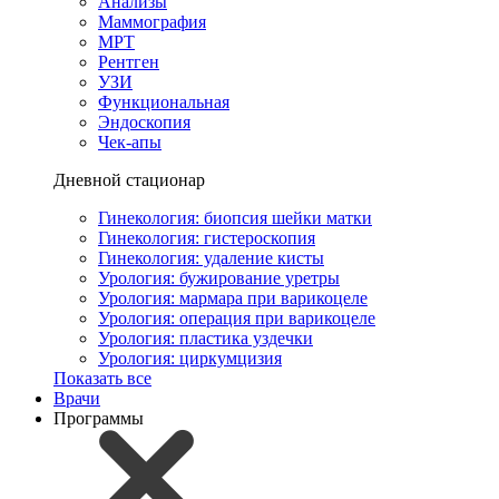
Анализы
Маммография
МРТ
Рентген
УЗИ
Функциональная
Эндоскопия
Чек-апы
Дневной стационар
Гинекология: биопсия шейки матки
Гинекология: гистероскопия
Гинекология: удаление кисты
Урология: бужирование уретры
Урология: мармара при варикоцеле
Урология: операция при варикоцеле
Урология: пластика уздечки
Урология: циркумцизия
Показать все
Врачи
Программы