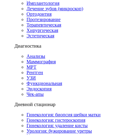
Имплантология
Лечение зубов (микроскоп)
Ортодонтия
Протезирование
Терапевтическая
Хирургическая
Эстетическая
Диагностика
Анализы
Маммография
МРТ
Рентген
УЗИ
Функциональная
Эндоскопия
Чек-апы
Дневной стационар
Гинекология: биопсия шейки матки
Гинекология: гистероскопия
Гинекология: удаление кисты
Урология: бужирование уретры