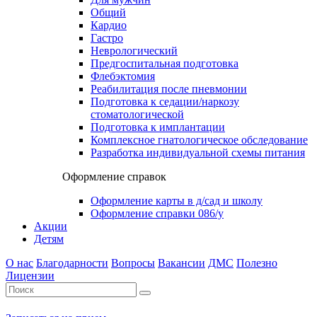
Общий
Кардио
Гастро
Неврологический
Предгоспитальная подготовка
Флебэктомия
Реабилитация после пневмонии
Подготовка к седации/наркозу
стоматологической
Подготовка к имплантации
Комплексное гнатологическое обследование
Разработка индивидуальной схемы питания
Оформление справок
Оформление карты в д/сад и школу
Оформление справки 086/у
Акции
Детям
О нас
Благодарности
Вопросы
Вакансии
ДМС
Полезно
Лицензии