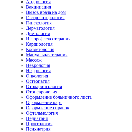
Андрология
Вакцинация
Вызов врача на дом
Гастроэнтерология
Гинекология
Дерматология
Диетология
Иглорефлексотерапия
Кардиология
Косметология
Мануальная терапия
Массаж
Неврология
Нефрология
Онкология
Остеопатия
Отоларингология
Отоневрология
Оформление больничного листа
Оформление карт
Оформление справок
Офтальмология
Педиатрия
Проктология
Психиатрия