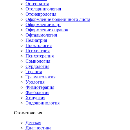
Остеопатия
Отоларингология
Отоневрология
Оформление больничного листа
Оформление карт
Оформление справок
Офтальмология
Педиатрия
Проктология
Психиатрия
Психотерапия
Сомнология
Сурдология
Терапия
Травматология
Урология
Физиотерапия
Флебология
Хирургия
Эндокринология
Стоматология
Детская
Диагностика