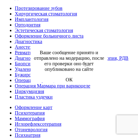
Протезирование зубов
Хирургическая стоматология
Имплантология
Ортодонтия
Эстетическая стоматология
Оформление больничного листа
Диагностика
Анестезиология-реаниматология
Ревматология
Ваше сообщение принято и
Диагностическая, хирургическая гистероскопия, РДВ
отправлено на модерацию, после
Биопсия шейки матки
его проверки оно будет
Удаление кисты влагалища
опубликовано на сайте
Бужирование уретры
ОК
Операция варикоцеле
Операция Мармара при варикоцеле
Циркумцизия
Пластика уздечки
Оформление карт
Психотерапия
Маммография
Иглорефлексотерапия
Отоневрология
Психиатрия