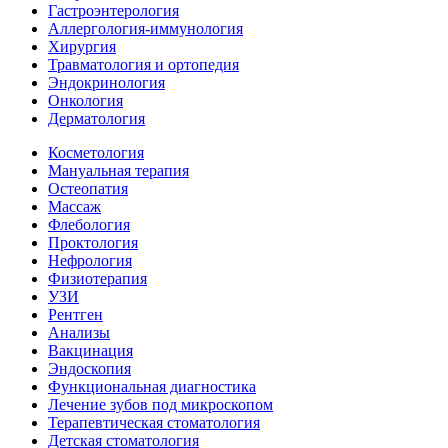
Гастроэнтерология
Аллергология-иммунология
Хирургия
Травматология и ортопедия
Эндокринология
Онкология
Дерматология
Косметология
Мануальная терапия
Остеопатия
Массаж
Флебология
Проктология
Нефрология
Физиотерапия
УЗИ
Рентген
Анализы
Вакцинация
Эндоскопия
Функциональная диагностика
Лечение зубов под микроскопом
Терапевтическая стоматология
Детская стоматология