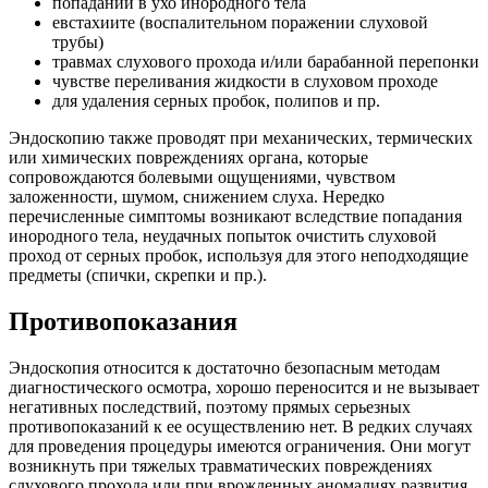
попадании в ухо инородного тела
евстахиите (воспалительном поражении слуховой
трубы)
травмах слухового прохода и/или барабанной перепонки
чувстве переливания жидкости в слуховом проходе
для удаления серных пробок, полипов и пр.
Эндоскопию также проводят при механических, термических
или химических повреждениях органа, которые
сопровождаются болевыми ощущениями, чувством
заложенности, шумом, снижением слуха. Нередко
перечисленные симптомы возникают вследствие попадания
инородного тела, неудачных попыток очистить слуховой
проход от серных пробок, используя для этого неподходящие
предметы (спички, скрепки и пр.).
Противопоказания
Эндоскопия относится к достаточно безопасным методам
диагностического осмотра, хорошо переносится и не вызывает
негативных последствий, поэтому прямых серьезных
противопоказаний к ее осуществлению нет. В редких случаях
для проведения процедуры имеются ограничения. Они могут
возникнуть при тяжелых травматических повреждениях
слухового прохода или при врожденных аномалиях развития