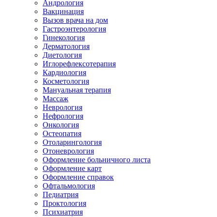
Андрология
Вакцинация
Вызов врача на дом
Гастроэнтерология
Гинекология
Дерматология
Диетология
Иглорефлексотерапия
Кардиология
Косметология
Мануальная терапия
Массаж
Неврология
Нефрология
Онкология
Остеопатия
Отоларингология
Отоневрология
Оформление больничного листа
Оформление карт
Оформление справок
Офтальмология
Педиатрия
Проктология
Психиатрия