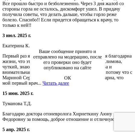
Все прошло быстро и безболезненно. Через 3 дня жалоб со
стороны горла не осталось, дискомфорт ушел. В придачу
получила советы, что делать дальше, чтобы горло реже
болело. Спасибо!! Если придется обращаться к врачу, то
только к ней!!
3 июл. 2025 г.
Екатерина К.
Ваше сообщение принято и
Первый раз я столкнулась с гастроэнтерологом и я благодарна
отправлено на модерацию, после
жизни, что это была именно Марина Сергеевна Климова,
его проверки оно будет
чуткий, знающий свое дело доктор, очень вежлива и
опубликовано на сайте
внимательная. Гастроскопию делала без седации, потому что с
Мариной Сергеевной было не страшно! Я благодарна, что
ОК
мой первый врач...
Читать далее
15 июн. 2025 г.
Туманова Т.Д.
Благодарю доктора отоневролога Хирнеткину Аюну
Федоровну за помощь, доброе отношение и отличную работу.
5 апр. 2025 г.