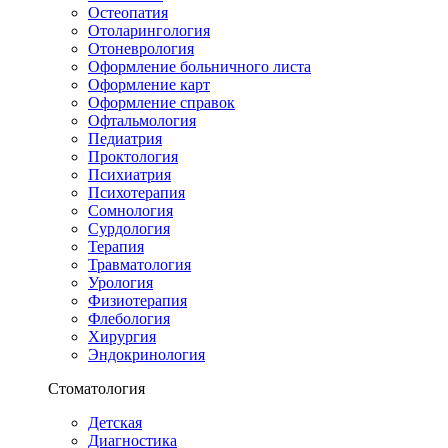
Остеопатия
Отоларингология
Отоневрология
Оформление больничного листа
Оформление карт
Оформление справок
Офтальмология
Педиатрия
Проктология
Психиатрия
Психотерапия
Сомнология
Сурдология
Терапия
Травматология
Урология
Физиотерапия
Флебология
Хирургия
Эндокринология
Стоматология
Детская
Диагностика