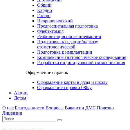
Общий
Кардио
Гастро
Неврологический
Предгоспитальная подготовка
Флебэктомия
Реабилитация после пневмонии
Подготовка к седации/наркозу
стоматологической
Подготовка к имплантации
Комплексное гнатологическое обследование
Разработка индивидуальной схемы питания
Оформление справок
Оформление карты в д/сад и школу
Оформление справки 086/у
Акции
Детям
О нас
Благодарности
Вопросы
Вакансии
ДМС
Полезно
Лицензии