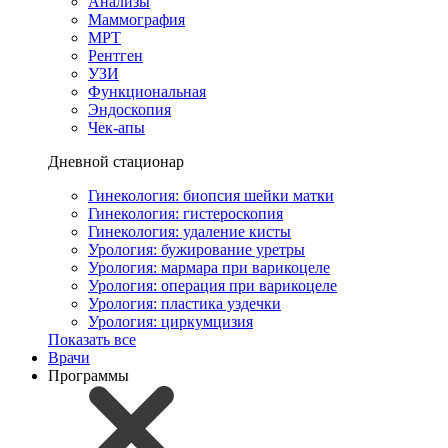
Анализы
Маммография
МРТ
Рентген
УЗИ
Функциональная
Эндоскопия
Чек-апы
Дневной стационар
Гинекология: биопсия шейки матки
Гинекология: гистероскопия
Гинекология: удаление кисты
Урология: бужирование уретры
Урология: мармара при варикоцеле
Урология: операция при варикоцеле
Урология: пластика уздечки
Урология: циркумцизия
Показать все
Врачи
Программы