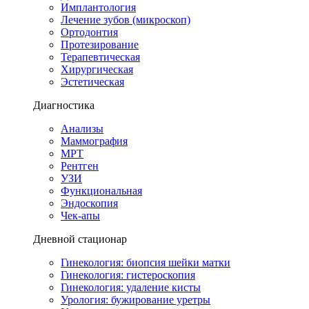
Имплантология
Лечение зубов (микроскоп)
Ортодонтия
Протезирование
Терапевтическая
Хирургическая
Эстетическая
Диагностика
Анализы
Маммография
МРТ
Рентген
УЗИ
Функциональная
Эндоскопия
Чек-апы
Дневной стационар
Гинекология: биопсия шейки матки
Гинекология: гистероскопия
Гинекология: удаление кисты
Урология: бужирование уретры