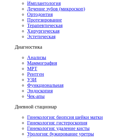
Имплантология
Лечение зубов (микроскоп)
Ортодонтия
Протезирование
Терапевтическая
Хирургическая
Эстетическая
Диагностика
Анализы
Маммография
МРТ
Рентген
УЗИ
Функциональная
Эндоскопия
Чек-апы
Дневной стационар
Гинекология: биопсия шейки матки
Гинекология: гистероскопия
Гинекология: удаление кисты
Урология: бужирование уретры