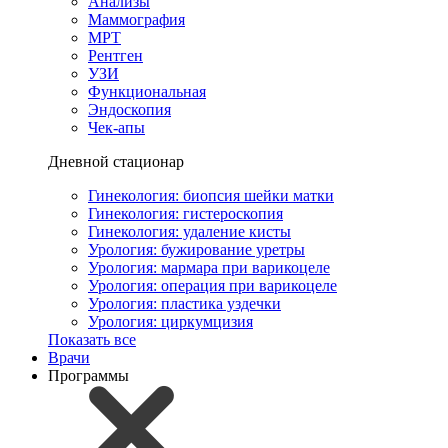
Анализы
Маммография
МРТ
Рентген
УЗИ
Функциональная
Эндоскопия
Чек-апы
Дневной стационар
Гинекология: биопсия шейки матки
Гинекология: гистероскопия
Гинекология: удаление кисты
Урология: бужирование уретры
Урология: мармара при варикоцеле
Урология: операция при варикоцеле
Урология: пластика уздечки
Урология: циркумцизия
Показать все
Врачи
Программы