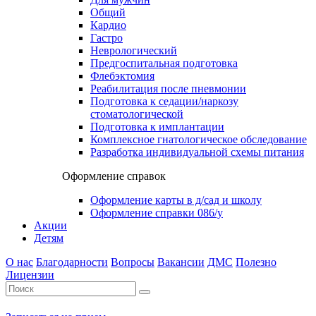
Общий
Кардио
Гастро
Неврологический
Предгоспитальная подготовка
Флебэктомия
Реабилитация после пневмонии
Подготовка к седации/наркозу
стоматологической
Подготовка к имплантации
Комплексное гнатологическое обследование
Разработка индивидуальной схемы питания
Оформление справок
Оформление карты в д/сад и школу
Оформление справки 086/у
Акции
Детям
О нас
Благодарности
Вопросы
Вакансии
ДМС
Полезно
Лицензии