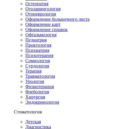
Остеопатия
Отоларингология
Отоневрология
Оформление больничного листа
Оформление карт
Оформление справок
Офтальмология
Педиатрия
Проктология
Психиатрия
Психотерапия
Сомнология
Сурдология
Терапия
Травматология
Урология
Физиотерапия
Флебология
Хирургия
Эндокринология
Стоматология
Детская
Диагностика