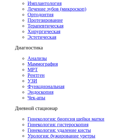
Имплантология
Лечение зубов (микроскоп)
Ортодонтия
Протезирование
Терапевтическая
Хирургическая
Эстетическая
Диагностика
Анализы
Маммография
МРТ
Рентген
УЗИ
Функциональная
Эндоскопия
Чек-апы
Дневной стационар
Гинекология: биопсия шейки матки
Гинекология: гистероскопия
Гинекология: удаление кисты
Урология: бужирование уретры