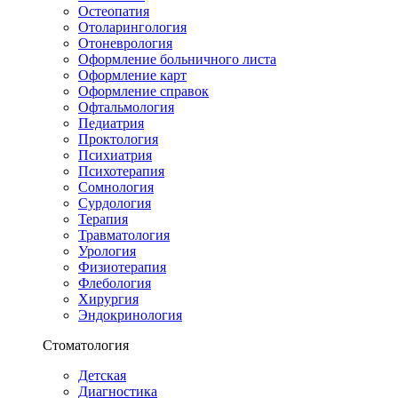
Остеопатия
Отоларингология
Отоневрология
Оформление больничного листа
Оформление карт
Оформление справок
Офтальмология
Педиатрия
Проктология
Психиатрия
Психотерапия
Сомнология
Сурдология
Терапия
Травматология
Урология
Физиотерапия
Флебология
Хирургия
Эндокринология
Стоматология
Детская
Диагностика