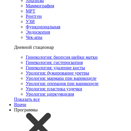
Анализы
Маммография
МРТ
Рентген
УЗИ
Функциональная
Эндоскопия
Чек-апы
Дневной стационар
Гинекология: биопсия шейки матки
Гинекология: гистероскопия
Гинекология: удаление кисты
Урология: бужирование уретры
Урология: мармара при варикоцеле
Урология: операция при варикоцеле
Урология: пластика уздечки
Урология: циркумцизия
Показать все
Врачи
Программы