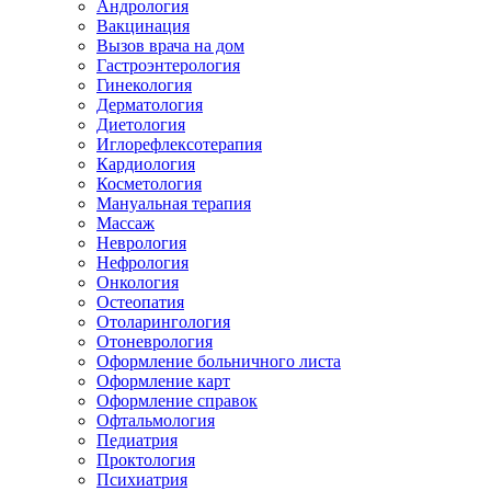
Андрология
Вакцинация
Вызов врача на дом
Гастроэнтерология
Гинекология
Дерматология
Диетология
Иглорефлексотерапия
Кардиология
Косметология
Мануальная терапия
Массаж
Неврология
Нефрология
Онкология
Остеопатия
Отоларингология
Отоневрология
Оформление больничного листа
Оформление карт
Оформление справок
Офтальмология
Педиатрия
Проктология
Психиатрия