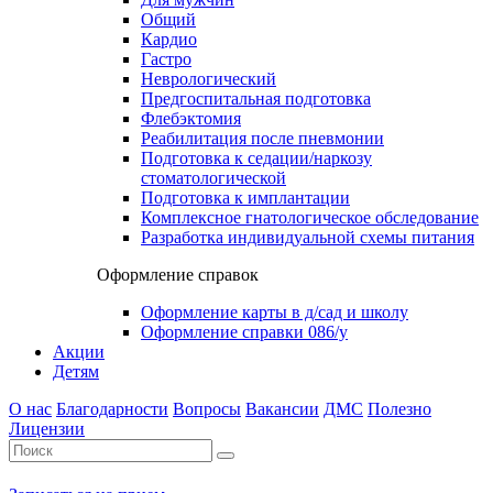
Общий
Кардио
Гастро
Неврологический
Предгоспитальная подготовка
Флебэктомия
Реабилитация после пневмонии
Подготовка к седации/наркозу
стоматологической
Подготовка к имплантации
Комплексное гнатологическое обследование
Разработка индивидуальной схемы питания
Оформление справок
Оформление карты в д/сад и школу
Оформление справки 086/у
Акции
Детям
О нас
Благодарности
Вопросы
Вакансии
ДМС
Полезно
Лицензии