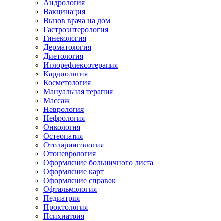
Андрология
Вакцинация
Вызов врача на дом
Гастроэнтерология
Гинекология
Дерматология
Диетология
Иглорефлексотерапия
Кардиология
Косметология
Мануальная терапия
Массаж
Неврология
Нефрология
Онкология
Остеопатия
Отоларингология
Отоневрология
Оформление больничного листа
Оформление карт
Оформление справок
Офтальмология
Педиатрия
Проктология
Психиатрия