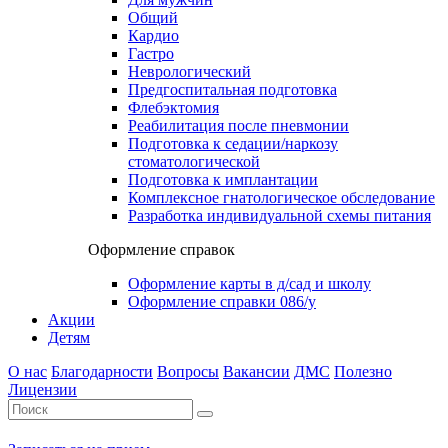
Общий
Кардио
Гастро
Неврологический
Предгоспитальная подготовка
Флебэктомия
Реабилитация после пневмонии
Подготовка к седации/наркозу
стоматологической
Подготовка к имплантации
Комплексное гнатологическое обследование
Разработка индивидуальной схемы питания
Оформление справок
Оформление карты в д/сад и школу
Оформление справки 086/у
Акции
Детям
О нас
Благодарности
Вопросы
Вакансии
ДМС
Полезно
Лицензии