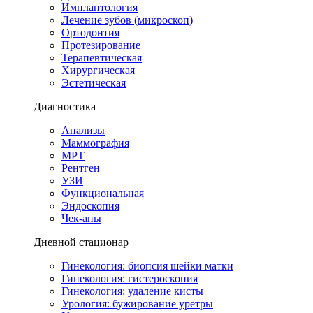
Имплантология
Лечение зубов (микроскоп)
Ортодонтия
Протезирование
Терапевтическая
Хирургическая
Эстетическая
Диагностика
Анализы
Маммография
МРТ
Рентген
УЗИ
Функциональная
Эндоскопия
Чек-апы
Дневной стационар
Гинекология: биопсия шейки матки
Гинекология: гистероскопия
Гинекология: удаление кисты
Урология: бужирование уретры