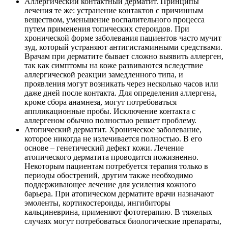
Аллергический контактный дерматит. Принципы
лечения те же: устранение контактов с причинным
веществом, уменьшение воспалительного процесса
путем применения топических стероидов. При
хронической форме заболевания пациентов часто мучит
зуд, который устраняют антигистаминными средствами.
Врачам при дерматите бывает сложно выявить аллерген,
так как симптомы на коже развиваются вследствие
аллергической реакции замедленного типа, и
проявления могут возникать через несколько часов или
даже дней после контакта. Для определения аллергена,
кроме сбора анамнеза, могут потребоваться
аппликационные пробы. Исключение контакта с
аллергеном обычно полностью решает проблему.
Атопический дерматит. Хроническое заболевание,
которое никогда не излечивается полностью. В его
основе – генетический дефект кожи. Лечение
атопического дерматита проводится пожизненно.
Некоторым пациентам потребуется терапия только в
периоды обострений, другим также необходимо
поддерживающее лечение для усиления кожного
барьера. При атопическом дерматите врачи назначают
эмоленты, кортикостероиды, ингибиторы
кальциневрина, применяют фототерапию. В тяжелых
случаях могут потребоваться биологические препараты,