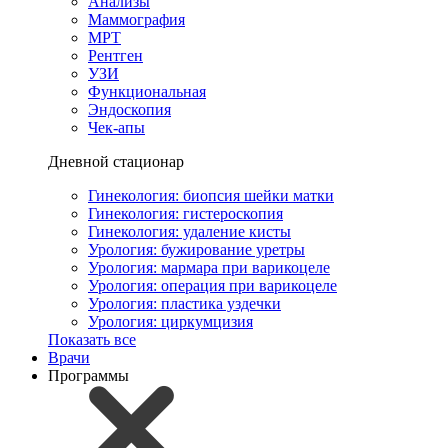
Анализы
Маммография
МРТ
Рентген
УЗИ
Функциональная
Эндоскопия
Чек-апы
Дневной стационар
Гинекология: биопсия шейки матки
Гинекология: гистероскопия
Гинекология: удаление кисты
Урология: бужирование уретры
Урология: мармара при варикоцеле
Урология: операция при варикоцеле
Урология: пластика уздечки
Урология: циркумцизия
Показать все
Врачи
Программы