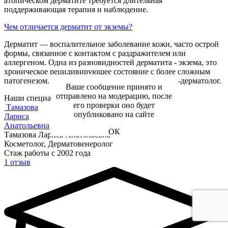
атопическом дерматите требуется длительная
поддерживающая терапия и наблюдение.
Чем отличается дерматит от экземы?
Дерматит — воспалительное заболевание кожи, часто острой
формы, связанное с контактом с раздражителем или
аллергеном. Одна из разновидностей дерматита - экзема, это
хроническое рецидивирующее состояние с более сложным
патогенезом. Точный диагноз устанавливает врач-дерматолог.
Ваше сообщение принято и
отправлено на модерацию, после
Наши специалисты
его проверки оно будет
Тамазова
опубликовано на сайте
Лариса
Анатольевна
ОК
Тамазова Лариса Анатольевна
Косметолог, Дерматовенеролог
Стаж работы с 2002 года
1 отзыв