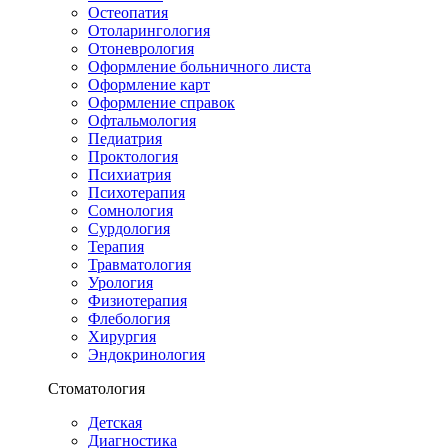
Остеопатия
Отоларингология
Отоневрология
Оформление больничного листа
Оформление карт
Оформление справок
Офтальмология
Педиатрия
Проктология
Психиатрия
Психотерапия
Сомнология
Сурдология
Терапия
Травматология
Урология
Физиотерапия
Флебология
Хирургия
Эндокринология
Стоматология
Детская
Диагностика