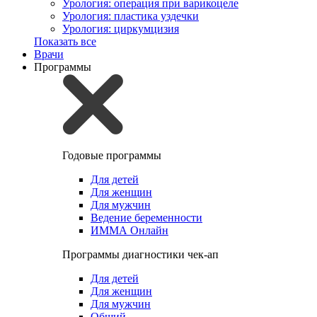
Урология: операция при варикоцеле
Урология: пластика уздечки
Урология: циркумцизия
Показать все
Врачи
Программы
Годовые программы
Для детей
Для женщин
Для мужчин
Ведение беременности
ИММА Онлайн
Программы диагностики чек-ап
Для детей
Для женщин
Для мужчин
Общий