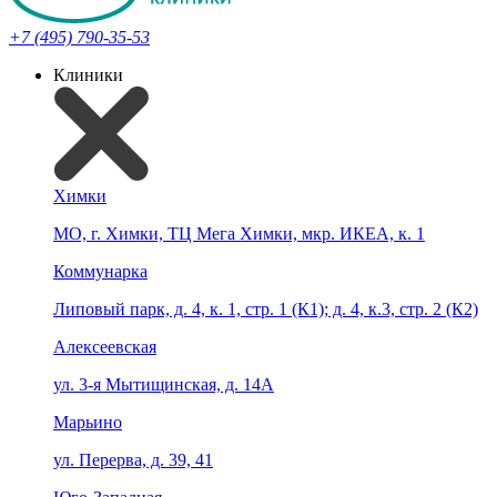
+7 (495) 790-35-53
Клиники
Химки
МО, г. Химки, ТЦ Мега Химки, мкр. ИКЕА, к. 1
Коммунарка
Липовый парк, д. 4, к. 1, стр. 1 (К1); д. 4, к.3, стр. 2 (К2)
Алексеевская
ул. 3-я Мытищинская, д. 14А
Марьино
ул. Перерва, д. 39, 41