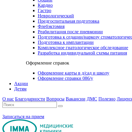
Кардио
Гастро
Неврологический
Предгоспитальная подготовка
Флебэктомия
Реабилитация после пневмонии
Подготовка к седации/наркозу стоматологиче
Подготовка к имплантации
Комплексное гнатологическое обследование
Разработка индивидуальной схемы питания
Оформление справок
Оформление карты в д/сад и школу
Оформление справки 086/у
Акции
Детям
О нас
Благодарности
Вопросы
Вакансии
ДМС
Полезно
Лиценз
Записаться на прием