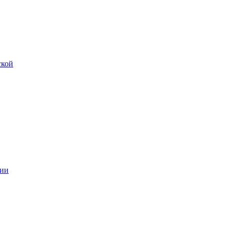
ской
ии