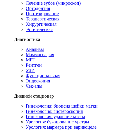
Лечение зубов (микроскоп)
Ортодонтия
Протезирование
Терапевтическая
Хирургическая
Эстетическая
Диагностика
Анализы
Маммография
МРТ
Рентген
УЗИ
Функциональная
Эндоскопия
Чек-апы
Дневной стационар
Гинекология: биопсия шейки матки
Гинекология: гистероскопия
Гинекология: удаление кисты
Урология: бужирование уретры
Урология: мармара при варикоцеле