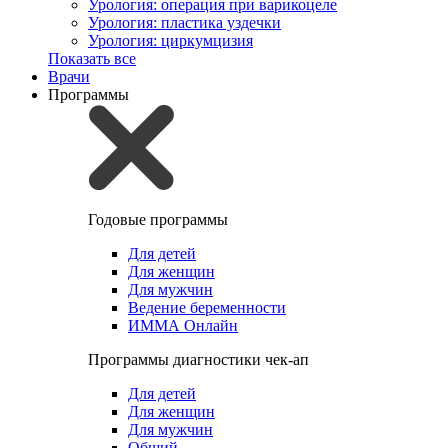
Урология: операция при варикоцеле
Урология: пластика уздечки
Урология: циркумцизия
Показать все
Врачи
Программы
Годовые программы
Для детей
Для женщин
Для мужчин
Ведение беременности
ИММА Онлайн
Программы диагностики чек-ап
Для детей
Для женщин
Для мужчин
Общий