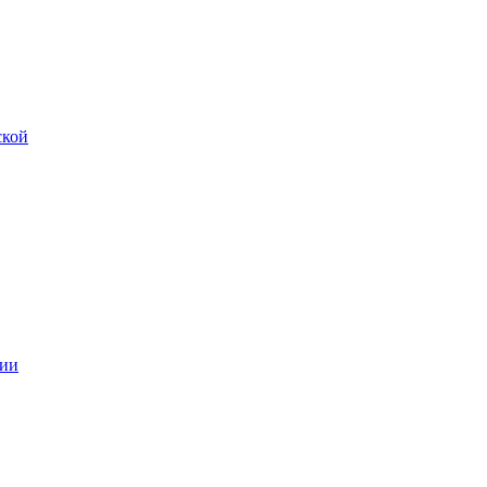
ской
ии