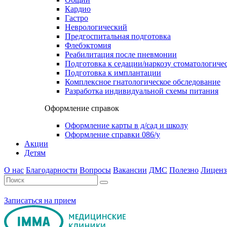
Кардио
Гастро
Неврологический
Предгоспитальная подготовка
Флебэктомия
Реабилитация после пневмонии
Подготовка к седации/наркозу стоматологиче
Подготовка к имплантации
Комплексное гнатологическое обследование
Разработка индивидуальной схемы питания
Оформление справок
Оформление карты в д/сад и школу
Оформление справки 086/у
Акции
Детям
О нас
Благодарности
Вопросы
Вакансии
ДМС
Полезно
Лиценз
Записаться на прием