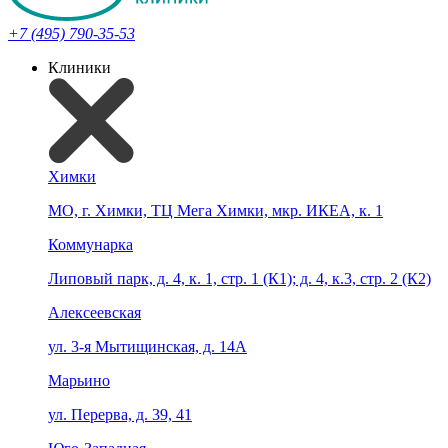
+7 (495) 790-35-53
Клиники
Химки
МО, г. Химки, ТЦ Мега Химки, мкр. ИКЕА, к. 1
Коммунарка
Липовый парк, д. 4, к. 1, стр. 1 (К1); д. 4, к.3, стр. 2 (К2)
Алексеевская
ул. 3-я Мытищинская, д. 14А
Марьино
ул. Перерва, д. 39, 41