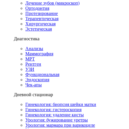
Лечение зубов (микроскоп)
Ортодонтия
Протезирование
Терапевтическая
Хирургическая
Эстетическая
Диагностика
Анализы
Маммография
МРТ
Рентген
УЗИ
Функциональная
Эндоскопия
Чек-апы
Дневной стационар
Гинекология: биопсия шейки матки
Гинекология: гистероскопия
Гинекология: удаление кисты
Урология: бужирование уретры
Урология: мармара при варикоцеле