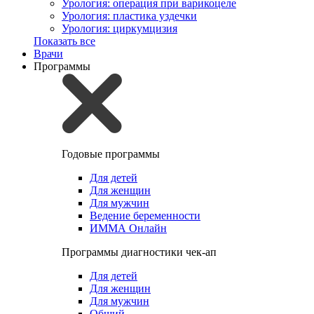
Урология: операция при варикоцеле
Урология: пластика уздечки
Урология: циркумцизия
Показать все
Врачи
Программы
Годовые программы
Для детей
Для женщин
Для мужчин
Ведение беременности
ИММА Онлайн
Программы диагностики чек-ап
Для детей
Для женщин
Для мужчин
Общий