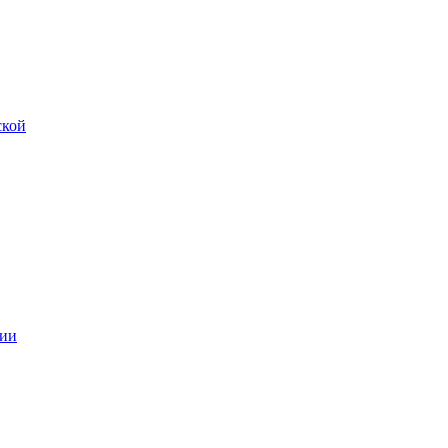
ской
ии