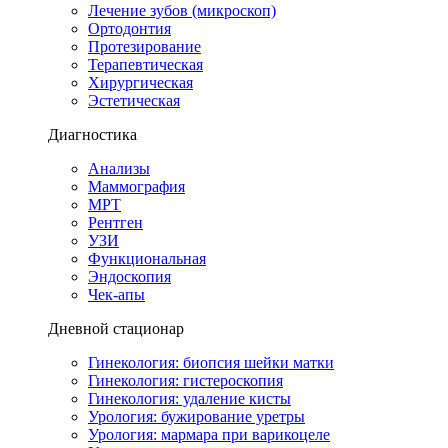
Лечение зубов (микроскоп)
Ортодонтия
Протезирование
Терапевтическая
Хирургическая
Эстетическая
Диагностика
Анализы
Маммография
МРТ
Рентген
УЗИ
Функциональная
Эндоскопия
Чек-апы
Дневной стационар
Гинекология: биопсия шейки матки
Гинекология: гистероскопия
Гинекология: удаление кисты
Урология: бужирование уретры
Урология: мармара при варикоцеле