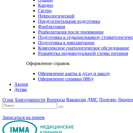
Кардио
Гастро
Неврологический
Предгоспитальная подготовка
Флебэктомия
Реабилитация после пневмонии
Подготовка к седации/наркозу стоматологиче
Подготовка к имплантации
Комплексное гнатологическое обследование
Разработка индивидуальной схемы питания
Оформление справок
Оформление карты в д/сад и школу
Оформление справки 086/у
Акции
Детям
О нас
Благодарности
Вопросы
Вакансии
ДМС
Полезно
Лиценз
Записаться на прием