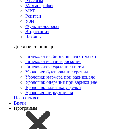
Анализы
Маммография
МРТ
Рентген
УЗИ
Функциональная
Эндоскопия
Чек-апы
Дневной стационар
Гинекология: биопсия шейки матки
Гинекология: гистероскопия
Гинекология: удаление кисты
Урология: бужирование уретры
Урология: мармара при варикоцеле
Урология: операция при варикоцеле
Урология: пластика уздечки
Урология: циркумцизия
Показать все
Врачи
Программы