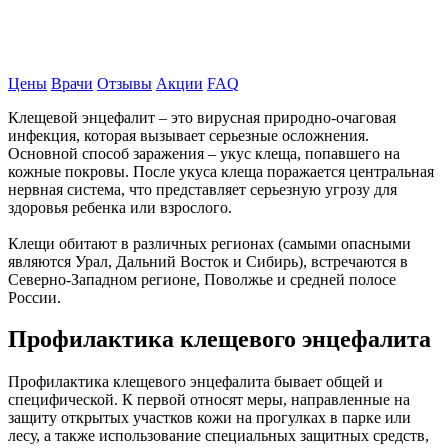
Записаться на прием
Цены
Врачи
Отзывы
Акции
FAQ
Клещевой энцефалит – это вирусная природно-очаговая
инфекция, которая вызывает серьезные осложнения.
Основной способ заражения – укус клеща, попавшего на
кожные покровы. После укуса клеща поражается центральная
нервная система, что представляет серьезную угрозу для
здоровья ребенка или взрослого.
Клещи обитают в различных регионах (самыми опасными
являются Урал, Дальний Восток и Сибирь), встречаются в
Северно-Западном регионе, Поволжье и средней полосе
России.
Профилактика клещевого энцефалита
Профилактика клещевого энцефалита бывает общей и
специфической. К первой относят меры, направленные на
защиту открытых участков кожи на прогулках в парке или
лесу, а также использование специальных защитных средств,