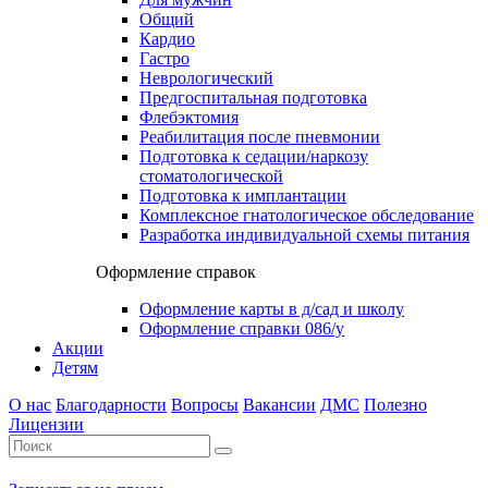
Общий
Кардио
Гастро
Неврологический
Предгоспитальная подготовка
Флебэктомия
Реабилитация после пневмонии
Подготовка к седации/наркозу
стоматологической
Подготовка к имплантации
Комплексное гнатологическое обследование
Разработка индивидуальной схемы питания
Оформление справок
Оформление карты в д/сад и школу
Оформление справки 086/у
Акции
Детям
О нас
Благодарности
Вопросы
Вакансии
ДМС
Полезно
Лицензии