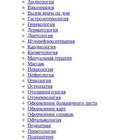
Андрология
Вакцинация
Вызов врача на дом
Гастроэнтерология
Гинекология
Дерматология
Диетология
Иглорефлексотерапия
Кардиология
Косметология
Мануальная терапия
Массаж
Неврология
Нефрология
Онкология
Остеопатия
Отоларингология
Отоневрология
Оформление больничного листа
Оформление карт
Оформление справок
Офтальмология
Педиатрия
Проктология
Психиатрия