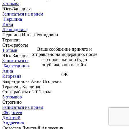
3 отзыва
Юго-Западная
Записаться на прием
Першина
Инна
Леонидовна
Першина Инна Леонидовна
Терапевт
Стаж работы с 1989 года
Ваше сообщение принято и
1 отзыв
отправлено на модерацию, после
Юго-Западная
его проверки оно будет
Записаться на прием
опубликовано на сайте
Бадретдинова
Анна
ОК
Игоревна
Бадретдинова Анна Игоревна
Терапевт, Кардиолог
Стаж работы с 2012 года
5 отзывов
Строгино
Записаться на прием
Федосеев
Дмитрий
Андреевич
Федосеев Дмитрий Андреевич