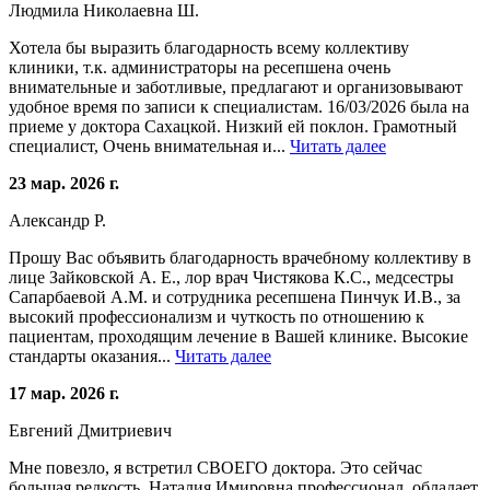
Людмила Николаевна Ш.
Хотела бы выразить благодарность всему коллективу
клиники, т.к. администраторы на ресепшена очень
внимательные и заботливые, предлагают и организовывают
удобное время по записи к специалистам. 16/03/2026 была на
приеме у доктора Сахацкой. Низкий ей поклон. Грамотный
специалист, Очень внимательная и...
Читать далее
23 мар. 2026 г.
Александр Р.
Прошу Вас объявить благодарность врачебному коллективу в
лице Зайковской А. Е., лор врач Чистякова К.С., медсестры
Сапарбаевой А.М. и сотрудника ресепшена Пинчук И.В., за
высокий профессионализм и чуткость по отношению к
пациентам, проходящим лечение в Вашей клинике. Высокие
стандарты оказания...
Читать далее
17 мар. 2026 г.
Евгений Дмитриевич
Мне повезло, я встретил СВОЕГО доктора. Это сейчас
большая редкость. Наталия Имировна профессионал, обладает