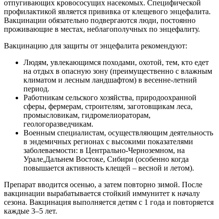
отпугивающих кровососущих насекомых. Специфической
профилактикой является прививка от клещевого энцефалита.
Вакцинации обязательно подвергаются люди, постоянно
проживающие в местах, неблагополучных по энцефалиту.
Вакцинацию для защиты от энцефалита рекомендуют:
Людям, увлекающимся походами, охотой, тем, кто едет
на отдых в опасную зону (преимущественно с влажным
климатом и лесным ландшафтом) в весенне-летний
период.
Работникам сельского хозяйства, природоохранной
сферы, фермерам, строителям, заготовщикам леса,
промысловикам, гидромелиораторам,
геологоразведчикам.
Военным специалистам, осуществляющим деятельность
в эндемичных регионах с высокими показателями
заболеваемости: в Центрально-Черноземном, на
Урале,Дальнем Востоке, Сибири (особенно когда
повышается активность клещей – весной и летом).
Препарат вводится осенью, а затем повторно зимой. После
вакцинации вырабатывается стойкий иммунитет к началу
сезона. Вакцинация выполняется детям с 1 года и повторяется
каждые 3–5 лет.