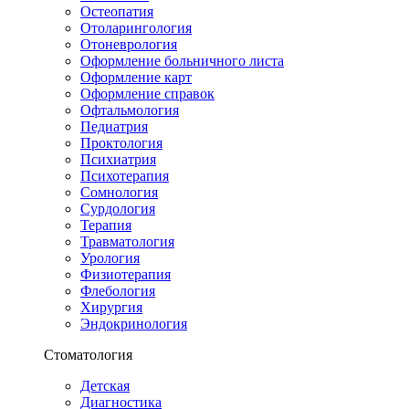
Остеопатия
Отоларингология
Отоневрология
Оформление больничного листа
Оформление карт
Оформление справок
Офтальмология
Педиатрия
Проктология
Психиатрия
Психотерапия
Сомнология
Сурдология
Терапия
Травматология
Урология
Физиотерапия
Флебология
Хирургия
Эндокринология
Стоматология
Детская
Диагностика