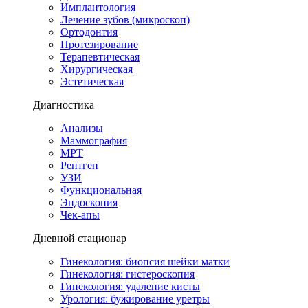
Имплантология
Лечение зубов (микроскоп)
Ортодонтия
Протезирование
Терапевтическая
Хирургическая
Эстетическая
Диагностика
Анализы
Маммография
МРТ
Рентген
УЗИ
Функциональная
Эндоскопия
Чек-апы
Дневной стационар
Гинекология: биопсия шейки матки
Гинекология: гистероскопия
Гинекология: удаление кисты
Урология: бужирование уретры