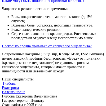
Какие могут быть побочки от прививки от клеща?
Чаще всего реакции легкие и временные:
Боль, покраснение, отек в месте инъекции (до 5%
случаев).
Головная боль, усталость, небольшая температура.
Редко: аллергические реакции.
Серьезные осложнения крайне редки. Риск тяжелых
последствий от укуса клеща несопоставимо выше.
Насколько вредна прививка от клещевого энцефалита?
Современные вакцины (ЭнцеВир, Клещ-Э-Вак, FSME-Immun)
имеют высокий профиль безопасности. «Вред» от прививки
(кратковременное недомогание) не сравним с риском
клещевого энцефалита, который может привести к
инвалидности или летальному исходу.
Наши специалисты
Глебова
Екатерина
Валентиновна
Глебова Екатерина Валентиновна
Гастроэнтеролог, Педиатр
Стаж работы с 2005 года