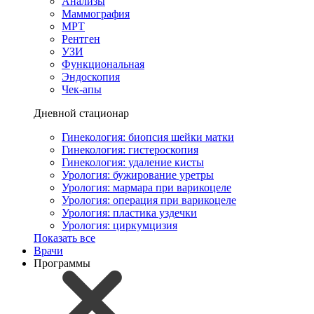
Анализы
Маммография
МРТ
Рентген
УЗИ
Функциональная
Эндоскопия
Чек-апы
Дневной стационар
Гинекология: биопсия шейки матки
Гинекология: гистероскопия
Гинекология: удаление кисты
Урология: бужирование уретры
Урология: мармара при варикоцеле
Урология: операция при варикоцеле
Урология: пластика уздечки
Урология: циркумцизия
Показать все
Врачи
Программы