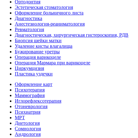
Ортодонтия
Эстетическая стоматология
Оформление больничного листа
Диагностика
Анестезиология-реаниматология
Ревматология
Диагностическая, хирургическая гистероскопия, РДВ
Биопсия шейки матки
Удаление кисты влагалища
Бужирование уретры
Операция варикоцеле
Операция Мармара при варикоцеле
Циркумцизия
Пластика уздечки
Оформление карт
Психотерапия
Маммография
Иглорефлексотерапия
Отоневрология
Психиатрия
МРТ
Диетология
Сомнология
Андрология