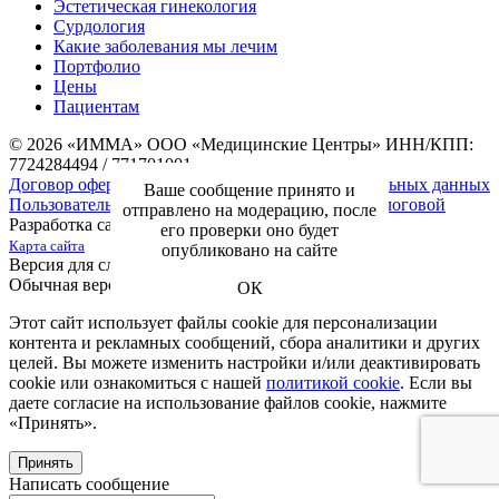
Эстетическая гинекология
Сурдология
Какие заболевания мы лечим
Портфолио
Цены
Пациентам
© 2026 «ИММА» ООО «Медицинские Центры»
ИНН/КПП:
7724284494 / 771701001
Договор оферты
Согласие на обработку персональных данных
Ваше сообщение принято и
Пользовательское соглашение
Документы для налоговой
отправлено на модерацию, после
Разработка сайта —
NIKOLAND
его проверки оно будет
Карта сайта
опубликовано на сайте
Версия для слабовидящих
Обычная версия
ОК
Этот сайт использует файлы cookie для персонализации
контента и рекламных сообщений, сбора аналитики и других
целей. Вы можете изменить настройки и/или деактивировать
cookie или ознакомиться с нашей
политикой cookie
. Если вы
даете согласие на использование файлов cookie, нажмите
«Принять».
Принять
Написать сообщение