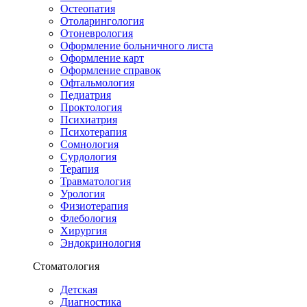
Остеопатия
Отоларингология
Отоневрология
Оформление больничного листа
Оформление карт
Оформление справок
Офтальмология
Педиатрия
Проктология
Психиатрия
Психотерапия
Сомнология
Сурдология
Терапия
Травматология
Урология
Физиотерапия
Флебология
Хирургия
Эндокринология
Стоматология
Детская
Диагностика