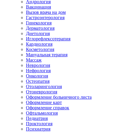
Андрология
Вакцинация
Вызов врача на дом
Гастроэнтерология
Гинекология
Дерматология
Диетология
Иглорефлексотерапия
Кардиология
Косметология
Мануальная терапия
Массаж
Неврология
Нефрология
Онкология
Остеопатия
Отоларингология
Отоневрология
Оформление больничного листа
Оформление карт
Оформление справок
Офтальмология
Педиатрия
Проктология
Психиатрия