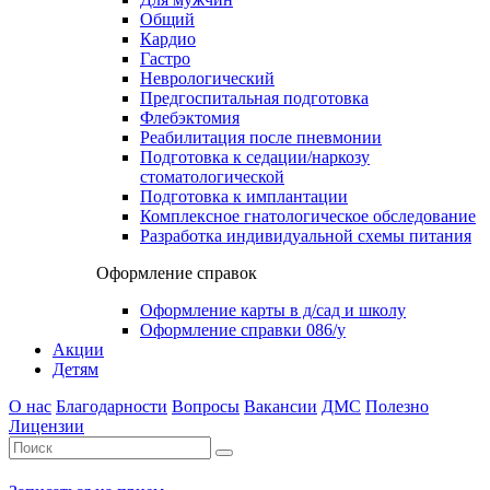
Общий
Кардио
Гастро
Неврологический
Предгоспитальная подготовка
Флебэктомия
Реабилитация после пневмонии
Подготовка к седации/наркозу
стоматологической
Подготовка к имплантации
Комплексное гнатологическое обследование
Разработка индивидуальной схемы питания
Оформление справок
Оформление карты в д/сад и школу
Оформление справки 086/у
Акции
Детям
О нас
Благодарности
Вопросы
Вакансии
ДМС
Полезно
Лицензии