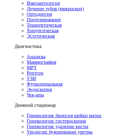
Имплантология
Лечение зубов (микроскоп)
Ортодонтия
Протезирование
Терапевтическая
Хирургическая
Эстетическая
Диагностика
Анализы
Маммография
МРТ
Рентген
УЗИ
Функциональная
Эндоскопия
Чек-апы
Дневной стационар
Гинекология: биопсия шейки матки
Гинекология: гистероскопия
Гинекология: удаление кисты
Урология: бужирование уретры