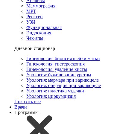
Анализы
Маммография
МРТ
Рентген
УЗИ
Функциональная
Эндоскопия
Чек-апы
Дневной стационар
Гинекология: биопсия шейки матки
Гинекология: гистероскопия
Гинекология: удаление кисты
Урология: бужирование уретры
Урология: мармара при варикоцеле
Урология: операция при варикоцеле
Урология: пластика уздечки
Урология: циркумцизия
Показать все
Врачи
Программы