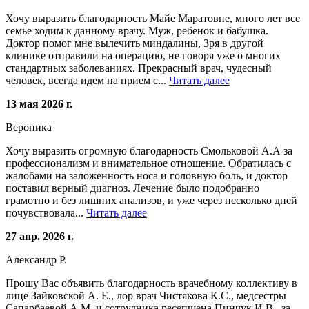
Хочу выразить благодарность Майе Маратовне, много лет все
семье ходим к данному врачу. Муж, ребенок и бабушка.
Доктор помог мне вылечить миндалины, Зря в другой
клинике отправили на операцию, не говоря уже о многих
стандартных заболеваниях. Прекрасный врач, чудесный
человек, всегда идем на прием с...
Читать далее
13 мая 2026 г.
Вероника
Хочу выразить огромную благодарность Смольковой А.А за
профессионализм и внимательное отношение. Обратилась с
жалобами на заложенность носа и головную боль, и доктор
поставил верный диагноз. Лечение было подобранно
грамотно и без лишних анализов, и уже через несколько дней
почувствовала...
Читать далее
27 апр. 2026 г.
Александр Р.
Прошу Вас объявить благодарность врачебному коллективу в
лице Зайковской А. Е., лор врач Чистякова К.С., медсестры
Сапарбаевой А.М. и сотрудника ресепшена Пинчук И.В., за