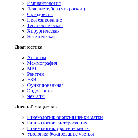
Имплантология
Лечение зубов (микроскоп)
Ортодонтия
Протезирование
Терапевтическая
Хирургическая
Эстетическая
Диагностика
Анализы
Маммография
МРТ
Рентген
УЗИ
Функциональная
Эндоскопия
Чек-апы
Дневной стационар
Гинекология: биопсия шейки матки
Гинекология: гистероскопия
Гинекология: удаление кисты
Урология: бужирование уретры