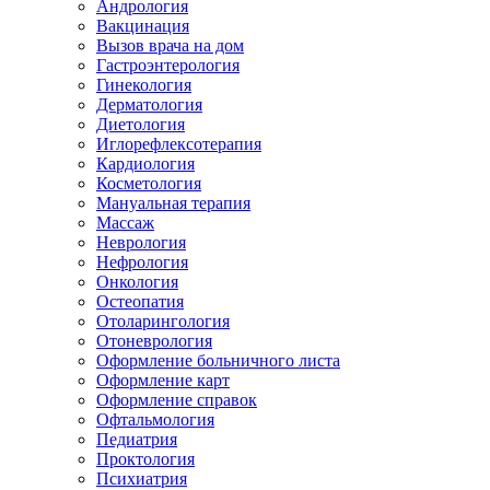
Андрология
Вакцинация
Вызов врача на дом
Гастроэнтерология
Гинекология
Дерматология
Диетология
Иглорефлексотерапия
Кардиология
Косметология
Мануальная терапия
Массаж
Неврология
Нефрология
Онкология
Остеопатия
Отоларингология
Отоневрология
Оформление больничного листа
Оформление карт
Оформление справок
Офтальмология
Педиатрия
Проктология
Психиатрия