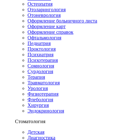
Остеопатия
Отоларингология
Отоневрология
Оформление больничного листа
Оформление карт
Оформление справок
Офтальмология
Педиатрия
Проктология
Психиатрия
Психотерапия
Сомнология
Сурдология
Терапия
Травматология
Урология
Физиотерапия
Флебология
Хирургия
Эндокринология
Стоматология
Детская
Диагностика