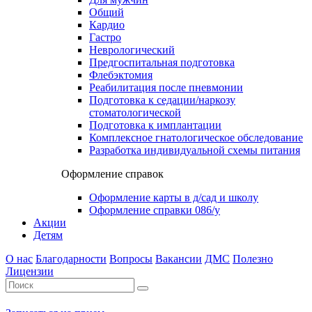
Общий
Кардио
Гастро
Неврологический
Предгоспитальная подготовка
Флебэктомия
Реабилитация после пневмонии
Подготовка к седации/наркозу
стоматологической
Подготовка к имплантации
Комплексное гнатологическое обследование
Разработка индивидуальной схемы питания
Оформление справок
Оформление карты в д/сад и школу
Оформление справки 086/у
Акции
Детям
О нас
Благодарности
Вопросы
Вакансии
ДМС
Полезно
Лицензии