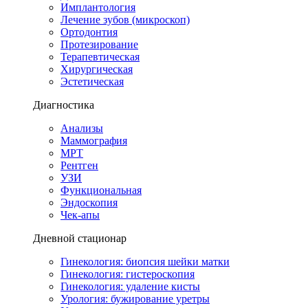
Имплантология
Лечение зубов (микроскоп)
Ортодонтия
Протезирование
Терапевтическая
Хирургическая
Эстетическая
Диагностика
Анализы
Маммография
МРТ
Рентген
УЗИ
Функциональная
Эндоскопия
Чек-апы
Дневной стационар
Гинекология: биопсия шейки матки
Гинекология: гистероскопия
Гинекология: удаление кисты
Урология: бужирование уретры