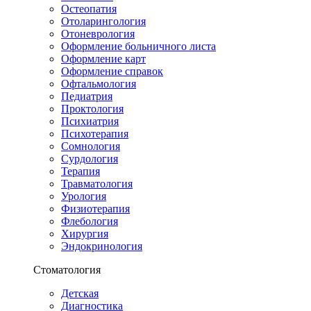
Остеопатия
Отоларингология
Отоневрология
Оформление больничного листа
Оформление карт
Оформление справок
Офтальмология
Педиатрия
Проктология
Психиатрия
Психотерапия
Сомнология
Сурдология
Терапия
Травматология
Урология
Физиотерапия
Флебология
Хирургия
Эндокринология
Стоматология
Детская
Диагностика