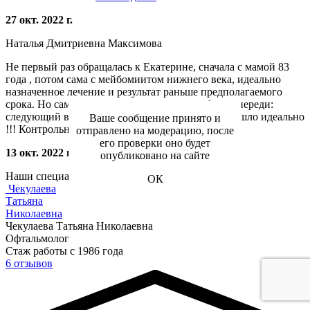
27 окт. 2022 г.
Наталья Дмитриевна Максимова
Не первый раз обращалась к Екатерине, сначала с мамой 83
года , потом сама с мейбомиитом нижнего века, идеально
назначенное лечение и результат раньше предполагаемого
срока. Но самая приятная неожиданность была впереди:
следующий визит и удаление папиллом : все прошло идеально
Ваше сообщение принято и
!!! Контрольный визит...
Читать далее
отправлено на модерацию, после
его проверки оно будет
13 окт. 2022 г.
опубликовано на сайте
Наши специалисты
ОК
Чекулаева
Татьяна
Николаевна
Чекулаева Татьяна Николаевна
Офтальмолог
Стаж работы с 1986 года
6 отзывов