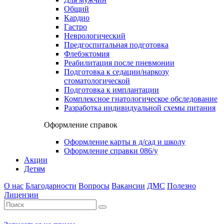
Общий
Кардио
Гастро
Неврологический
Предгоспитальная подготовка
Флебэктомия
Реабилитация после пневмонии
Подготовка к седации/наркозу
стоматологической
Подготовка к имплантации
Комплексное гнатологическое обследование
Разработка индивидуальной схемы питания
Оформление справок
Оформление карты в д/сад и школу
Оформление справки 086/у
Акции
Детям
О нас
Благодарности
Вопросы
Вакансии
ДМС
Полезно
Лицензии