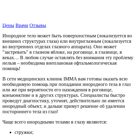
Записаться на прием
Цены
Врачи
Отзывы
Инородное тело может быть поверхностным (локализуется во
внешних структурах глаза) или внутриглазным (локализуется
во внутренних отделах глазного аппарата). Оно может
"застревать" в глазном яблоке, на роговице, в глазнице, в
веках… В любом случае оставлять без внимания эту проблему
нельзя – необходима внеплановая офтальмологическая
помощь!
В сети медицинских клиник IMMA вам готовы оказать всю
необходимую помощь при попадании инородного тела в глаз
или же при вероятности его нахождения в роговице,
конъюнктиве и в других структурах. Специалисты быстро
проведут диагностику, уточнят, действительно ли имеется
инородный объект, и дальше примут решение об удалении
постороннего тела из глаз!
Чаще всего инородными телами в глазу являются:
стружки;