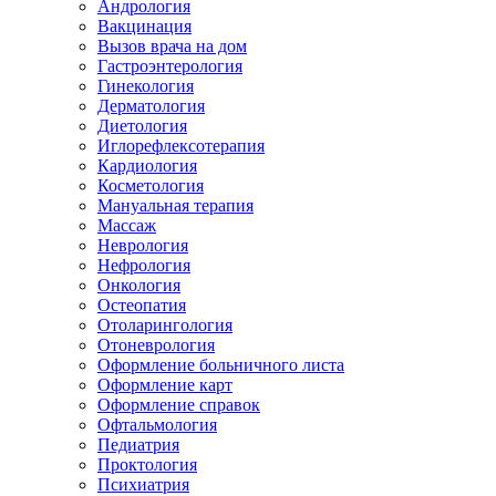
Андрология
Вакцинация
Вызов врача на дом
Гастроэнтерология
Гинекология
Дерматология
Диетология
Иглорефлексотерапия
Кардиология
Косметология
Мануальная терапия
Массаж
Неврология
Нефрология
Онкология
Остеопатия
Отоларингология
Отоневрология
Оформление больничного листа
Оформление карт
Оформление справок
Офтальмология
Педиатрия
Проктология
Психиатрия