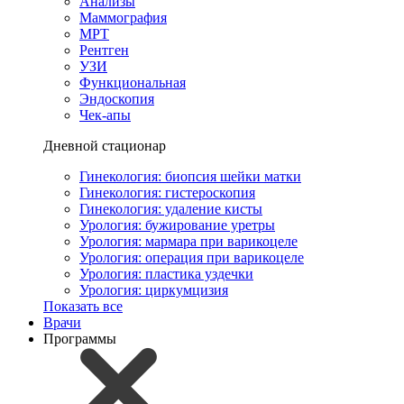
Анализы
Маммография
МРТ
Рентген
УЗИ
Функциональная
Эндоскопия
Чек-апы
Дневной стационар
Гинекология: биопсия шейки матки
Гинекология: гистероскопия
Гинекология: удаление кисты
Урология: бужирование уретры
Урология: мармара при варикоцеле
Урология: операция при варикоцеле
Урология: пластика уздечки
Урология: циркумцизия
Показать все
Врачи
Программы