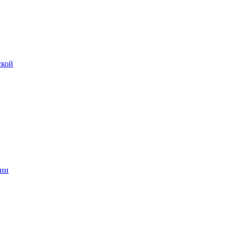
ской
ии