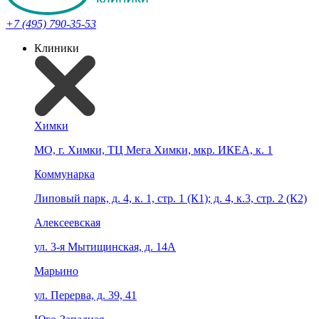
+7 (495) 790-35-53
Клиники
Химки
МО, г. Химки, ТЦ Мега Химки, мкр. ИКЕА, к. 1
Коммунарка
Липовый парк, д. 4, к. 1, стр. 1 (К1); д. 4, к.3, стр. 2 (К2)
Алексеевская
ул. 3-я Мытищинская, д. 14А
Марьино
ул. Перерва, д. 39, 41