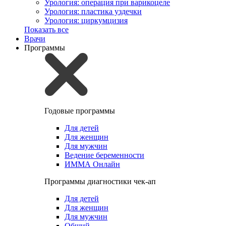
Урология: операция при варикоцеле
Урология: пластика уздечки
Урология: циркумцизия
Показать все
Врачи
Программы
Годовые программы
Для детей
Для женщин
Для мужчин
Ведение беременности
ИММА Онлайн
Программы диагностики чек-ап
Для детей
Для женщин
Для мужчин
Общий