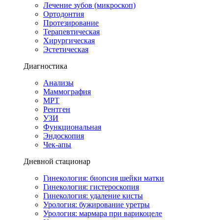
Лечение зубов (микроскоп)
Ортодонтия
Протезирование
Терапевтическая
Хирургическая
Эстетическая
Диагностика
Анализы
Маммография
МРТ
Рентген
УЗИ
Функциональная
Эндоскопия
Чек-апы
Дневной стационар
Гинекология: биопсия шейки матки
Гинекология: гистероскопия
Гинекология: удаление кисты
Урология: бужирование уретры
Урология: мармара при варикоцеле