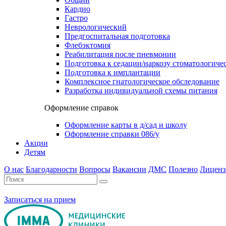
Кардио
Гастро
Неврологический
Предгоспитальная подготовка
Флебэктомия
Реабилитация после пневмонии
Подготовка к седации/наркозу стоматологиче
Подготовка к имплантации
Комплексное гнатологическое обследование
Разработка индивидуальной схемы питания
Оформление справок
Оформление карты в д/сад и школу
Оформление справки 086/у
Акции
Детям
О нас
Благодарности
Вопросы
Вакансии
ДМС
Полезно
Лиценз
Записаться на прием