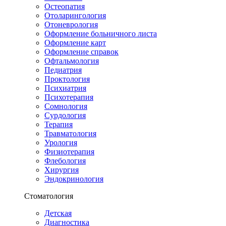
Остеопатия
Отоларингология
Отоневрология
Оформление больничного листа
Оформление карт
Оформление справок
Офтальмология
Педиатрия
Проктология
Психиатрия
Психотерапия
Сомнология
Сурдология
Терапия
Травматология
Урология
Физиотерапия
Флебология
Хирургия
Эндокринология
Стоматология
Детская
Диагностика