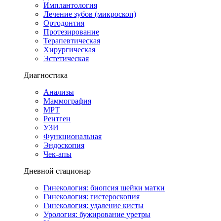
Имплантология
Лечение зубов (микроскоп)
Ортодонтия
Протезирование
Терапевтическая
Хирургическая
Эстетическая
Диагностика
Анализы
Маммография
МРТ
Рентген
УЗИ
Функциональная
Эндоскопия
Чек-апы
Дневной стационар
Гинекология: биопсия шейки матки
Гинекология: гистероскопия
Гинекология: удаление кисты
Урология: бужирование уретры