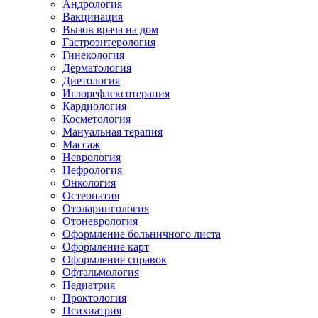
Андрология
Вакцинация
Вызов врача на дом
Гастроэнтерология
Гинекология
Дерматология
Диетология
Иглорефлексотерапия
Кардиология
Косметология
Мануальная терапия
Массаж
Неврология
Нефрология
Онкология
Остеопатия
Отоларингология
Отоневрология
Оформление больничного листа
Оформление карт
Оформление справок
Офтальмология
Педиатрия
Проктология
Психиатрия