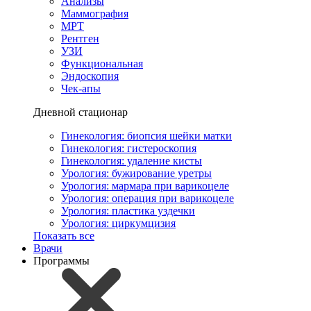
Анализы
Маммография
МРТ
Рентген
УЗИ
Функциональная
Эндоскопия
Чек-апы
Дневной стационар
Гинекология: биопсия шейки матки
Гинекология: гистероскопия
Гинекология: удаление кисты
Урология: бужирование уретры
Урология: мармара при варикоцеле
Урология: операция при варикоцеле
Урология: пластика уздечки
Урология: циркумцизия
Показать все
Врачи
Программы