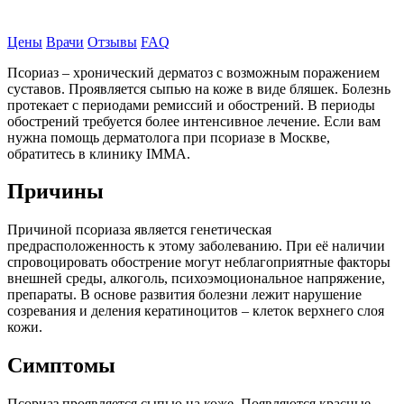
Записаться на прием
Цены
Врачи
Отзывы
FAQ
Псориаз – хронический дерматоз с возможным поражением
суставов. Проявляется сыпью на коже в виде бляшек. Болезнь
протекает с периодами ремиссий и обострений. В периоды
обострений требуется более интенсивное лечение. Если вам
нужна помощь дерматолога при псориазе в Москве,
обратитесь в клинику IMMA.
Причины
Причиной псориаза является генетическая
предрасположенность к этому заболеванию. При её наличии
спровоцировать обострение могут неблагоприятные факторы
внешней среды, алкоголь, психоэмоциональное напряжение,
препараты. В основе развития болезни лежит нарушение
созревания и деления кератиноцитов – клеток верхнего слоя
кожи.
Симптомы
Псориаз проявляется сыпью на коже. Появляются красные