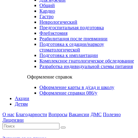
Общий
Кардио
Гастро
Неврологический
Предгоспитальная подготовка
Флебэктомия
Реабилитация после пневмонии
Подготовка к седации/наркозу
стоматологической
Подготовка к имплантации
Комплексное гнатологическое обследование
Разработка индивидуальной схемы питания
Оформление справок
Оформление карты в д/сад и школу
Оформление справки 086/у
Акции
Детям
О нас
Благодарности
Вопросы
Вакансии
ДМС
Полезно
Лицензии