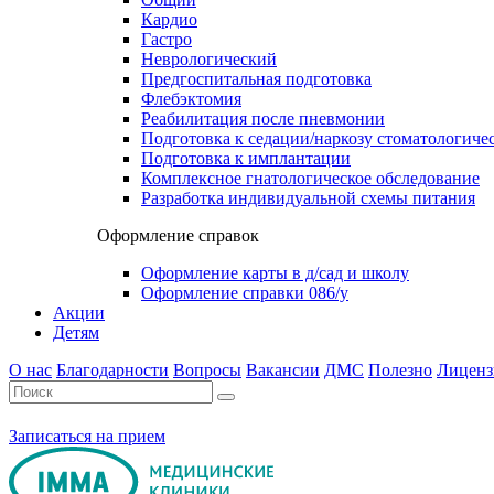
Кардио
Гастро
Неврологический
Предгоспитальная подготовка
Флебэктомия
Реабилитация после пневмонии
Подготовка к седации/наркозу стоматологиче
Подготовка к имплантации
Комплексное гнатологическое обследование
Разработка индивидуальной схемы питания
Оформление справок
Оформление карты в д/сад и школу
Оформление справки 086/у
Акции
Детям
О нас
Благодарности
Вопросы
Вакансии
ДМС
Полезно
Лиценз
Записаться на прием