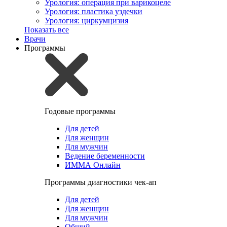
Урология: операция при варикоцеле
Урология: пластика уздечки
Урология: циркумцизия
Показать все
Врачи
Программы
Годовые программы
Для детей
Для женщин
Для мужчин
Ведение беременности
ИММА Онлайн
Программы диагностики чек-ап
Для детей
Для женщин
Для мужчин
Общий