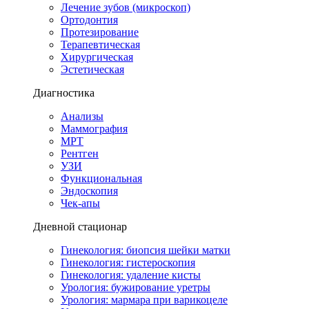
Лечение зубов (микроскоп)
Ортодонтия
Протезирование
Терапевтическая
Хирургическая
Эстетическая
Диагностика
Анализы
Маммография
МРТ
Рентген
УЗИ
Функциональная
Эндоскопия
Чек-апы
Дневной стационар
Гинекология: биопсия шейки матки
Гинекология: гистероскопия
Гинекология: удаление кисты
Урология: бужирование уретры
Урология: мармара при варикоцеле