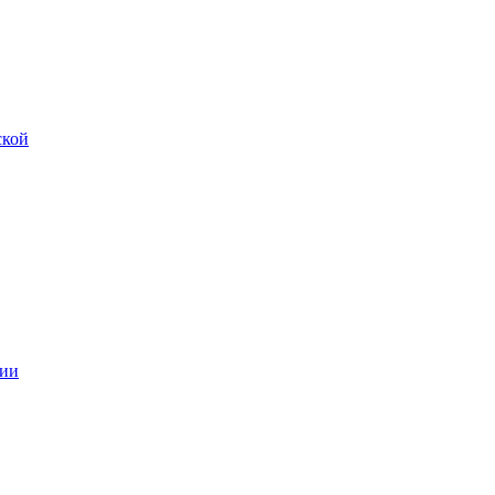
ской
ии