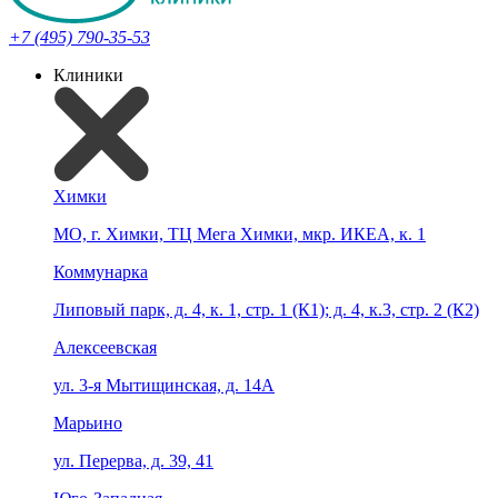
+7 (495) 790-35-53
Клиники
Химки
МО, г. Химки, ТЦ Мега Химки, мкр. ИКЕА, к. 1
Коммунарка
Липовый парк, д. 4, к. 1, стр. 1 (К1); д. 4, к.3, стр. 2 (К2)
Алексеевская
ул. 3-я Мытищинская, д. 14А
Марьино
ул. Перерва, д. 39, 41